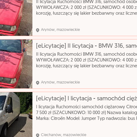
II licytacja Ruchomości BMW 316, samochód osob
WYWOŁAWCZA: 2 000 zł (SZACUNKOWO: 4 000 zł)
korozję, łuszczący się lakier bezbarwny oraz liczn
całej swojej powierzchni. Nazwa katalogowa: 
Mode
Arynów, mazowieckie
II licytacja Ruchomości BMW 316, samochód osob
WYWOŁAWCZA: 2 000 zł (SZACUNKOWO: 4 000 zł)
korozję, łuszczący się lakier bezbarwny oraz liczn
całej swojej powierzchni. Nazwa katalogowa: 
Mode
Arynów, mazowieckie
[eLicytacje] I licytacja - samochód c
I licytacja Ruchomości samochód ciężarowy C
7 500 zł (SZACUNKOWO: 10 000 zł) Nazwa katal
Marka: Citroën Model: Jumper Typ nadwozia: bus 
Rodzaj paliwa: olej napędowy Rok produkcji: 2004
Ciechanów, mazowieckie