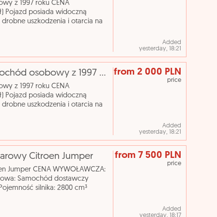
owy z 1997 roku CENA
 Pojazd posiada widoczną
e drobne uszkodzenia i otarcia na
Samochód osobowy Marka: BMW
Added
yesterday, 18:21
from 2 000 PLN
[eLicytacje] II licytacja - BMW 316, samochód osobowy z 1997 roku
price
owy z 1997 roku CENA
 Pojazd posiada widoczną
e drobne uszkodzenia i otarcia na
Samochód osobowy Marka: BMW
Added
yesterday, 18:21
from 7 500 PLN
iężarowy Citroen Jumper
price
itroen Jumper CENA WYWOŁAWCZA:
ogowa: Samochód dostawczy
Pojemność silnika: 2800 cm³
 Nr rejestracyjny: WCI20555
Added
yesterday, 18:17