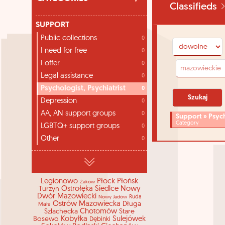
Classifieds
SUPPORT
Public collections
0
I need for free
0
I offer
0
Legal assistance
0
Psychologist, Psychiatrist
0
Depression
0
AA, AN support groups
0
Support » Psych
Category
LGBTQ+ support groups
0
Other
0
Legionowo
Płock
Płońsk
Żaków
Turzyn
Ostrołęka
Siedlce
Nowy
Dwór Mazowiecki
Nowy Jadów
Ruda
Ostrów Mazowiecka
Długa
Mała
Szlachecka
Chotomów
Stare
Bosewo
Kobyłka
Sulejówek
Dębinki