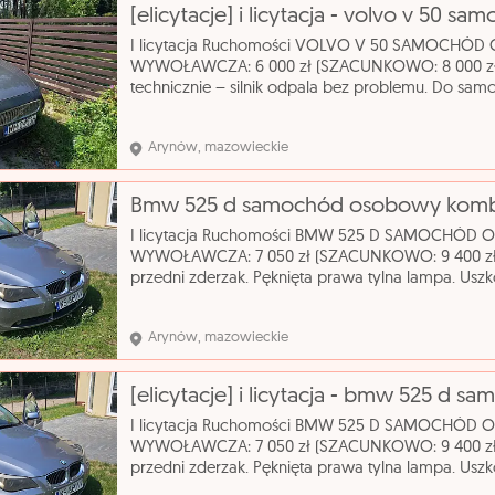
I licytacja Ruchomości VOLVO V 50 SAMOCHÓ
WYWOŁAWCZA: 6 000 zł (SZACUNKOWO: 8 000 zł)
technicznie – silnik odpala bez problemu. Do s
oryginalnych kluczyków. Wizualny stan auta ocen
katalog
Arynów, mazowieckie
I licytacja Ruchomości BMW 525 D SAMOCHÓD
WYWOŁAWCZA: 7 050 zł (SZACUNKOWO: 9 400 zł
przedni zderzak. Pęknięta prawa tylna lampa. Usz
zapasowego, klucza do kół oraz podnośnika. Sta
do: 2027-
Arynów, mazowieckie
I licytacja Ruchomości BMW 525 D SAMOCHÓD
WYWOŁAWCZA: 7 050 zł (SZACUNKOWO: 9 400 zł
przedni zderzak. Pęknięta prawa tylna lampa. Usz
zapasowego, klucza do kół oraz podnośnika. Sta