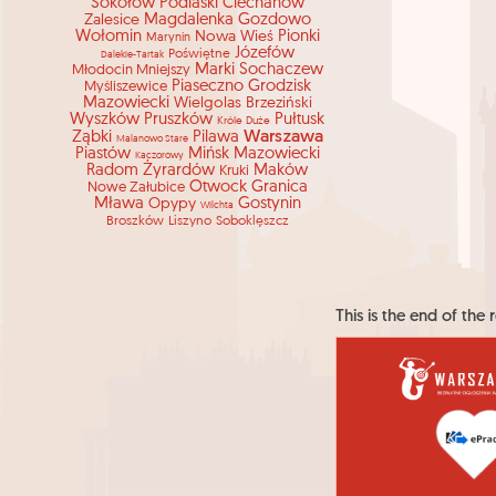
Sokołów Podlaski
Ciechanów
Zalesice
Magdalenka
Gozdowo
Wołomin
Nowa Wieś
Pionki
Marynin
Józefów
Poświętne
Dalekie-Tartak
Marki
Sochaczew
Młodocin Mniejszy
Piaseczno
Grodzisk
Myśliszewice
Mazowiecki
Wielgolas Brzeziński
Wyszków
Pruszków
Pułtusk
Króle Duże
Warszawa
Ząbki
Pilawa
Malanowo Stare
Piastów
Mińsk Mazowiecki
Kaczorowy
Radom
Żyrardów
Maków
Kruki
Otwock
Granica
Nowe Załubice
Mława
Opypy
Gostynin
Wilchta
Broszków
Liszyno
Soboklęszcz
This is the end of the r