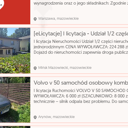
wynagrodzenia oraz o jego składnikach: Zgodnie 
Ponadzakładowego Układu Zbiorowego Pracy dl
Jednostkach B
Warszawa, mazowieckie
I licytacja Nieruchomości Udział 1/2 części nie
jednorodzinnym CENA WYWOŁAWCZA: 224 288 zł
Dojazd do nieruchomości zapewnia droga public
odległości około 550 m przystanek autobusowy, w 
Mińsk Mazowiecki, mazowieckie
I licytacja Ruchomości VOLVO V 50 SAMOCHÓ
WYWOŁAWCZA: 6 000 zł (SZACUNKOWO: 8 000 zł)
technicznie – silnik odpala bez problemu. Do s
oryginalnych kluczyków. Wizualny stan auta ocen
katalog
Arynów, mazowieckie