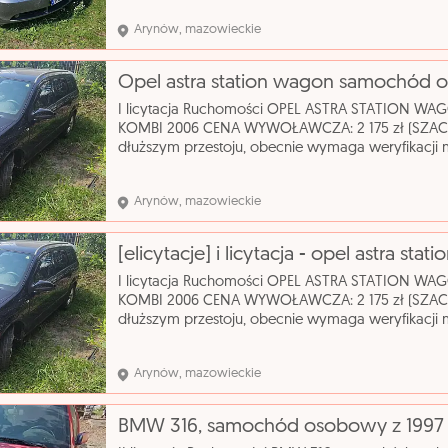
do: 2027-
Arynów, mazowieckie
I licytacja Ruchomości OPEL ASTRA STATIO
KOMBI 2006 CENA WYWOŁAWCZA: 2 175 zł (SZACU
dłuższym przestoju, obecnie wymaga weryfikacji 
liczne rysy nadwozia. Wnętrze wymaga gruntown
katalogowa: S
Arynów, mazowieckie
I licytacja Ruchomości OPEL ASTRA STATIO
KOMBI 2006 CENA WYWOŁAWCZA: 2 175 zł (SZACU
dłuższym przestoju, obecnie wymaga weryfikacji 
liczne rysy nadwozia. Wnętrze wymaga gruntown
katalogowa: S
Arynów, mazowieckie