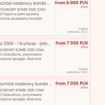
from 6 000 PLN
[elicytacje] i licytacja - volvo v 50 samochód osobowy kombi 2005
price
D OSOBOWY KOMBI 2005 CENA
 Pojazd w pełni sprawny
amochodu posiadamy komplet
iamy jako dobry, zadbany. Nazwa
Added
yesterday, 18:22
from 7 050 PLN
Bmw 525 d samochód osobowy kombi 2005 - i licytacja - [elicytacje]
price
 OSOBOWY KOMBI 2005 CENA
) Uszkodzony, porysowany
kodzone sprzęgło. Brak koła
n techniczny: używany OC ważne
Added
yesterday, 18:22
from 7 050 PLN
[elicytacje] i licytacja - bmw 525 d samochód osobowy kombi 2005
price
 OSOBOWY KOMBI 2005 CENA
) Uszkodzony, porysowany
kodzone sprzęgło. Brak koła
n techniczny: używany OC ważne