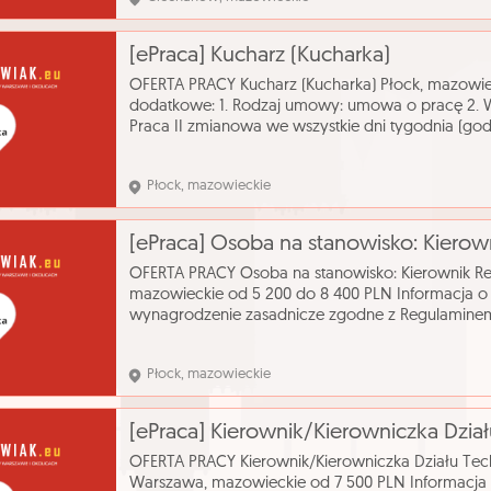
[ePraca] Kucharz (Kucharka)
OFERTA PRACY Kucharz (Kucharka) Płock, mazowie
dodatkowe: 1. Rodzaj umowy: umowa o pracę 2. Wy
Praca II zmianowa we wszystkie dni tygodnia (godzi
18:00). 4. Budynek DPS jest dostosowany do potrz
Płock, mazowieckie
OFERTA PRACY Osoba na stanowisko: Kierownik Re
mazowieckie od 5 200 do 8 400 PLN Informacja o 
wynagrodzenie zasadnicze zgodne z Regulamin
Urzędu Miasta Płocka wprowadzonym Zarządzeni
Płocka
Płock, mazowieckie
OFERTA PRACY Kierownik/Kierowniczka Działu Tech
Warszawa, mazowieckie od 7 500 PLN Informacja