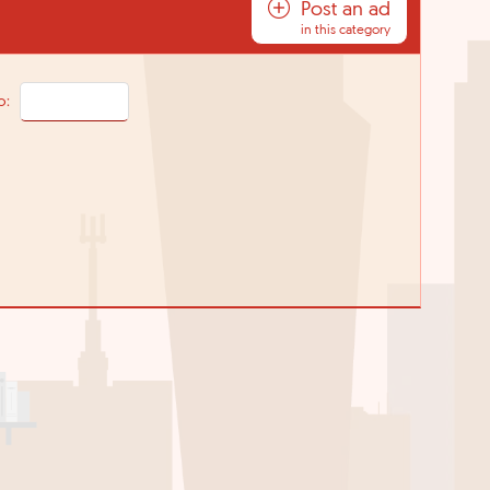
Post an ad
in this category
o: