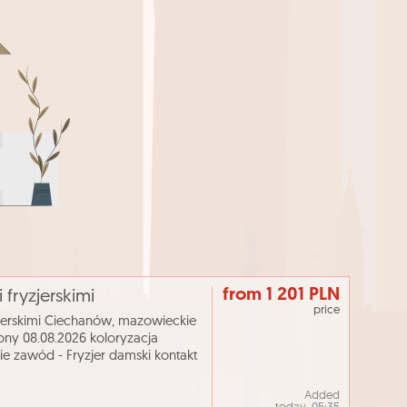
from 1 201 PLN
fryzjerskimi
price
jerskimi Ciechanów, mazowieckie
ony 08.08.2026 koloryzacja
ie zawód - Fryzjer damski kontakt
l. 23673081
Added