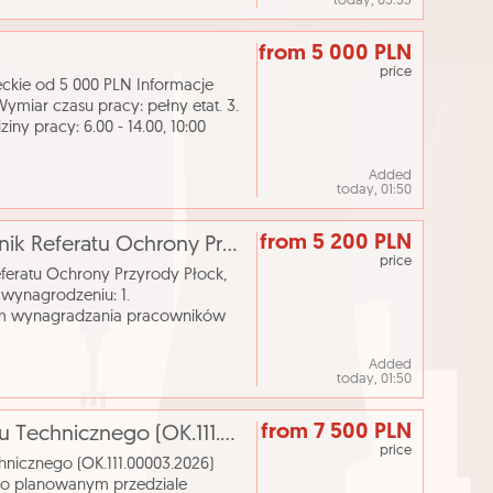
today, 05:35
from 5 000 PLN
price
ckie od 5 000 PLN Informacje
miar czasu pracy: pełny etat. 3.
ny pracy: 6.00 - 14.00, 10:00
eb osób nie
Added
today, 01:50
from 5 200 PLN
[ePraca] Osoba na stanowisko: Kierownik Referatu Ochrony Przyrody
price
feratu Ochrony Przyrody Płock,
wynagrodzeniu: 1.
em wynagradzania pracowników
em Nr 80/2024 Prezydenta Miasta
Added
today, 01:50
from 7 500 PLN
[ePraca] Kierownik/Kierowniczka Działu Technicznego (OK.111.00003.2026)
price
nicznego (OK.111.00003.2026)
 o planowanym przedziale