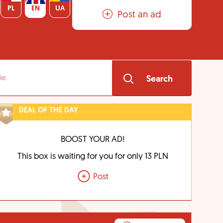
PL
EN
UA
Post an ad
Search
DEAL OF THE DAY
BOOST YOUR AD!
This box is waiting for you for only 13 PLN
Post