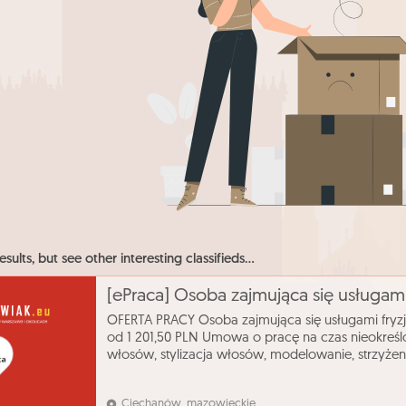
esults, but see other interesting classifieds...
[ePraca] Osoba zajmująca się usługami 
OFERTA PRACY Osoba zajmująca się usługami fryz
od 1 201,50 PLN Umowa o pracę na czas nieokreśl
włosów, stylizacja włosów, modelowanie, strzyżen
przez PUP Kontakt przez Powiatowy Urząd Pracy te
Ciechanów, mazowieckie