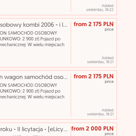
Added
yesterday, 18:22
from 2 175 PLN
Opel astra station wagon samochód osobowy kombi 2006 - i licytacja - [elicytacje]
price
N WAGON SAMOCHÓD OSOBOWY
NKOWO: 2 900 zł) Pojazd po
mechanicznej. W wielu miejscach
ego czyszczenia. Nazwa
Added
yesterday, 18:21
from 2 175 PLN
[elicytacje] i licytacja - opel astra station wagon samochód osobowy kombi 2006
price
N WAGON SAMOCHÓD OSOBOWY
NKOWO: 2 900 zł) Pojazd po
mechanicznej. W wielu miejscach
ego czyszczenia. Nazwa
Added
yesterday, 18:21
from 2 000 PLN
BMW 316, samochód osobowy z 1997 roku - II licytacja - [eLicytacje]
price