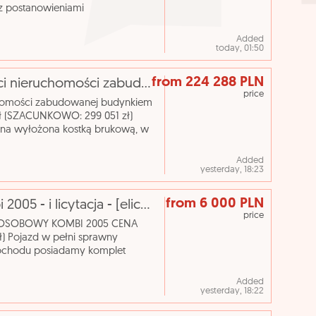
z postanowieniami
a Pracowników Zatrudnionych w
Added
today, 01:50
from 224 288 PLN
[eLicytacje] I licytacja - Udział 1/2 części nieruchomości zabudowanej budynkiem jednorodzinnym
price
ruchomości zabudowanej budynkiem
 (SZACUNKOWO: 299 051 zł)
zna wyłożona kostką brukową, w
odległości ok. 800 m sta
Added
yesterday, 18:23
from 6 000 PLN
Volvo v 50 samochód osobowy kombi 2005 - i licytacja - [elicytacje]
price
D OSOBOWY KOMBI 2005 CENA
 Pojazd w pełni sprawny
amochodu posiadamy komplet
iamy jako dobry, zadbany. Nazwa
Added
yesterday, 18:22