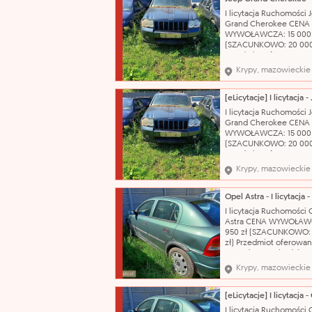
sprzedawanych ruchom
I licytacja Ruchomości 
Przegląd techniczny do
Grand Cherokee CENA
21.10.2026 r..
WYWOŁAWCZA: 15 000 
(SZACUNKOWO: 20 000
Przedmiot oferowany w
sprzedaży pochodzi z
Krypy, mazowieckie
orzeczenia Sądu o jego
przepadku na rzecz Sk
Państwa. Organ egzeku
nie odpowiada za wady
I licytacja Ruchomości 
sprzedawanych ruchom
Grand Cherokee CENA
Brak danych o przebie
WYWOŁAWCZA: 15 000 
(SZACUNKOWO: 20 000
Przedmiot oferowany w
sprzedaży pochodzi z
Krypy, mazowieckie
orzeczenia Sądu o jego
przepadku na rzecz Sk
Państwa. Organ egzeku
nie odpowiada za wady
I licytacja Ruchomości 
sprzedawanych ruchom
Astra CENA WYWOŁAWC
Brak danych o przebie
950 zł (SZACUNKOWO: 
zł) Przedmiot oferowan
sprzedaży pochodzi z
orzeczenia Sądu o jego
Krypy, mazowieckie
przepadku na rzecz Sk
Państwa. Organ egzeku
nie odpowiada za wady
sprzedawanych ruchom
I licytacja Ruchomości 