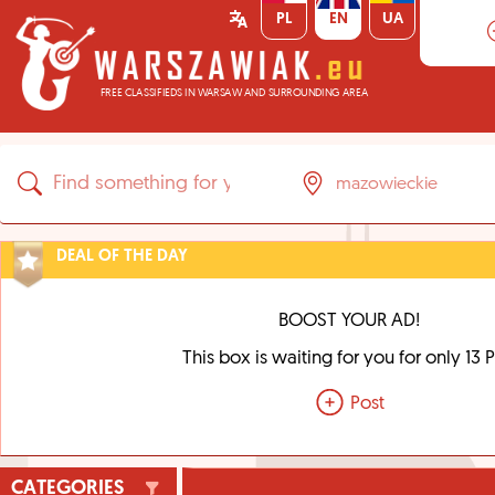
PL
EN
UA
FREE CLASSIFIEDS IN WARSAW AND SURROUNDING AREA
DEAL OF THE DAY
BOOST YOUR AD!
This box is waiting for you for only 13 
Post
CATEGORIES