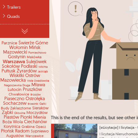
Trailers
Quads
Parznice
Świerże Górne
Wołomin
Mińsk
Mazowiecki
Pomiechowo
Gostynin
Makówka
Warszawa
Sulejówek
Sokołów Podlaski
Wilchta
Pułtusk
Żyrardów
Jastrząb
Wiskitki
Ostrów
Mazowiecka
Wola Owadowska
Mława
Nagoszewka Druga
Lutocin
Pruszków
Chwałowice
Brzozów
Piaseczno
Ostrołęka
Sochaczew
Gałki
Brzezinki
Sieraków
Budy Zaklasztorne
Ząbki
Moczydłów
Główina
Piastów
Pionki
Mienia
This is the end of the results, but see other i
Boża Wola
Ciechanów
Korytnica
Grabina
Opacz
Płońsk
Radom
Sypniewo
I licytacja Nieruchomoś
Augustów
Warszawice