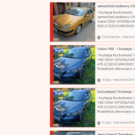
nadwozia: hatchback-5
Pojemność silnika: 1587
Rodzaj paliwa: benzyn
I licytacja Ruchomości
produkcji: 2002 Skrzyni
samochód osobowy Cit
biegów: manualna Nr
Xsara CENA WYWOŁAW
000 zł (SZACUNKOWO:
zł) Nazwa katalogowa:
Samochód osobowy Ma
Ciechanów, mazowi
Citroën Model: Xsara T
nadwozia: hatchback-5
Pojemność silnika: 1587
Rodzaj paliwa: benzyn
I licytacja Ruchomości 
produkcji: 2002 Skrzyni
V50 CENA WYWOŁAWC
biegów: manualna Nr
475 zł (SZACUNKOWO: 7
Przedmiot oferowany w
sprzedaży pochodzi z
orzeczenia Sądu o jego
Krypy, mazowieckie
przepadku na rzecz Sk
Państwa. Organ egzeku
nie opowiada za wady 
sprzedawanych ruchom
I licytacja Ruchomości 
Przegląd techniczny do
V50 CENA WYWOŁAWC
21.10.2026 r..
475 zł (SZACUNKOWO: 7
Przedmiot oferowany w
sprzedaży pochodzi z
orzeczenia Sądu o jego
Krypy, mazowieckie
przepadku na rzecz Sk
Państwa. Organ egzeku
nie opowiada za wady 