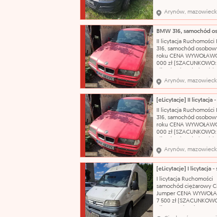
175 zł (SZACUNKOWO: 2
Pojazd po dłuższym prz
Arynów, mazowieck
obecnie wymaga weryfi
mechanicznej. W wielu
miejscach liczne rysy 
Wnętrze wymaga
II licytacja Ruchomośc
gruntownego czyszcze
316, samochód osobowy
Nazwa katalogowa: S
roku CENA WYWOŁAWC
000 zł (SZACUNKOWO:
zł) Pojazd posiada wid
korozję, łuszczący się l
Arynów, mazowieck
bezbarwny oraz liczne
uszkodzenia i otarcia na
swojej powierzchni. N
katalogowa: Samochód
II licytacja Ruchomośc
osobowy Marka: BMW
316, samochód osobowy
roku CENA WYWOŁAWC
000 zł (SZACUNKOWO:
zł) Pojazd posiada wid
korozję, łuszczący się l
Arynów, mazowieck
bezbarwny oraz liczne
uszkodzenia i otarcia na
swojej powierzchni. N
katalogowa: Samochód
I licytacja Ruchomości
osobowy Marka: BMW
samochód ciężarowy C
Jumper CENA WYWOŁ
7 500 zł (SZACUNKOWO
zł) Nazwa katalogowa:
Samochód dostawczy M