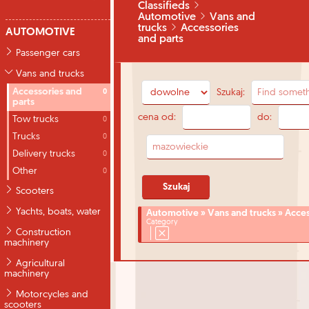
Classifieds
Automotive
Vans and
trucks
Accessories
AUTOMOTIVE
and parts
Passenger cars
Vans and trucks
Accessories and
Szukaj:
0
parts
cena od:
do:
Tow trucks
0
Trucks
0
Delivery trucks
0
Other
0
Scooters
Yachts, boats, water
Automotive » Vans and trucks » Acces
Category
Construction
machinery
Agricultural
machinery
Motorcycles and
scooters