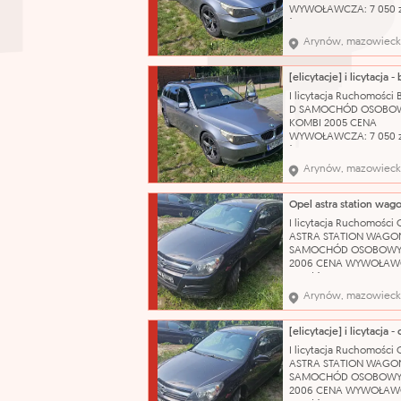
katalog
WYWOŁAWCZA: 7 050 z
(SZACUNKOWO: 9 400 
Uszkodzony, porysowa
Arynów, mazowieck
przedni zderzak. Pękni
prawa tylna lampa. Us
sprzęgło. Brak koła
zapasowego, klucza do 
I licytacja Ruchomości
podnośnika. Stan techn
D SAMOCHÓD OSOBO
używany OC ważne do:
KOMBI 2005 CENA
WYWOŁAWCZA: 7 050 z
(SZACUNKOWO: 9 400 
Uszkodzony, porysowa
Arynów, mazowieck
przedni zderzak. Pękni
prawa tylna lampa. Us
sprzęgło. Brak koła
zapasowego, klucza do 
I licytacja Ruchomości 
podnośnika. Stan techn
ASTRA STATION WAGO
używany OC ważne do:
SAMOCHÓD OSOBOWY
2006 CENA WYWOŁAWC
175 zł (SZACUNKOWO: 2
Pojazd po dłuższym prz
Arynów, mazowieck
obecnie wymaga weryfi
mechanicznej. W wielu
miejscach liczne rysy 
Wnętrze wymaga
I licytacja Ruchomości 
gruntownego czyszcze
ASTRA STATION WAGO
Nazwa katalogowa: S
SAMOCHÓD OSOBOWY
2006 CENA WYWOŁAWC