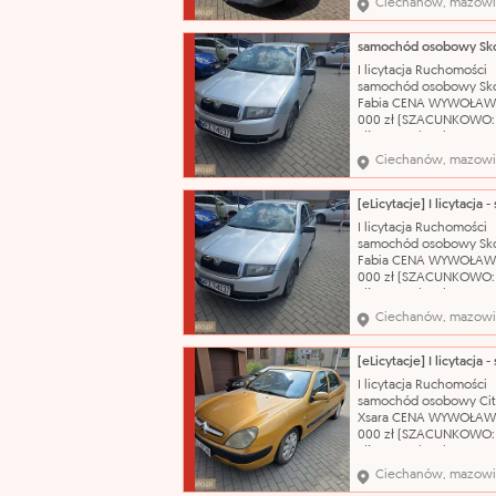
Ciechanów, mazowi
Citroën Model: Jumper
nadwozia: bus Pojemn
silnika: 2800 cm³ Rodza
olej napędowy Rok prod
I licytacja Ruchomości
2004 Nr rejestracyjny:
samochód osobowy Sk
WCI20555
Fabia CENA WYWOŁAW
000 zł (SZACUNKOWO:
zł) Nazwa katalogowa:
Samochód osobowy Ma
Ciechanów, mazowi
Škoda Model: Fabia Typ
nadwozia: hatchback-5
Pojemność silnika: 1198
Rodzaj paliwa: benzyn
I licytacja Ruchomości
produkcji: 2003 Skrzyni
samochód osobowy Sk
biegów: manualna Nr r
Fabia CENA WYWOŁAW
000 zł (SZACUNKOWO:
zł) Nazwa katalogowa:
Samochód osobowy Ma
Ciechanów, mazowi
Škoda Model: Fabia Typ
nadwozia: hatchback-5
Pojemność silnika: 1198
Rodzaj paliwa: benzyn
I licytacja Ruchomości
produkcji: 2003 Skrzyni
samochód osobowy Cit
biegów: manualna Nr r
Xsara CENA WYWOŁAW
000 zł (SZACUNKOWO:
zł) Nazwa katalogowa:
Samochód osobowy Ma
Ciechanów, mazowi
Citroën Model: Xsara T