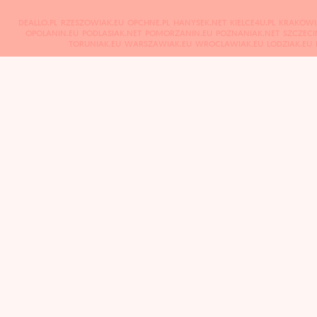
DEALLO.PL
RZESZOWIAK.EU
OPCHNE.PL
HANYSEK.NET
KIELCE4U.PL
KRAKOWI
OPOLANIN.EU
PODLASIAK.NET
POMORZANIN.EU
POZNANIAK.NET
SZCZECI
TORUNIAK.EU
WARSZAWIAK.EU
WROCLAWIAK.EU
LODZIAK.EU