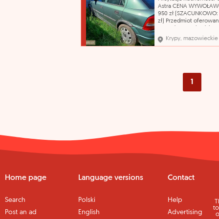
Przebieg pojazdu ustal
Astra CENA WYWOŁAWC
podsta
950 zł (SZACUNKOWO: 
zł) Przedmiot oferowan
sprzedaży pochodzi z
orzeczenia Sądu o jego
Krypy, mazowieckie
przepadku na rzecz Sk
Państwa. Organ egzeku
nie odpowiada za wady
sprzedawanych ruchom
Przebieg pojazdu ustal
podsta
1
Home page
Language versions
Contact
Search
Polski
Help
T
to
Post an ad
English
Advertising
o