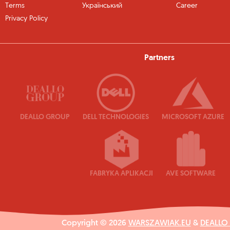
Terms
Український
Career
Privacy Policy
Partners
DEALLO GROUP
DELL TECHNOLOGIES
MICROSOFT AZURE
FABRYKA APLIKACJI
AVE SOFTWARE
Copyright © 2026
WARSZAWIAK.EU
&
DEALLO