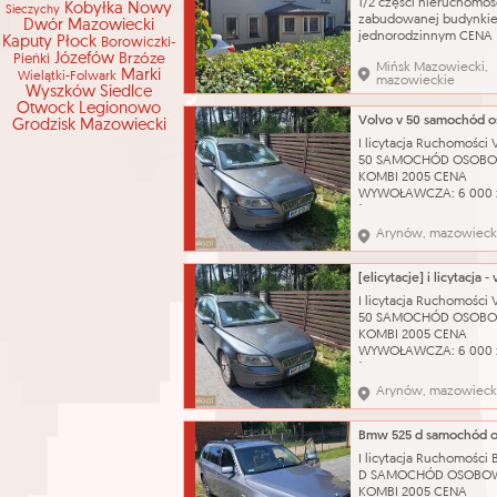
1/2 części nieruchomoś
Kobyłka
Nowy
Sieczychy
zabudowanej budynki
Dwór Mazowiecki
jednorodzinnym CENA
Kaputy
Płock
Borowiczki-
WYWOŁAWCZA: 224 288
Józefów
Brzóze
Pieńki
Mińsk Mazowiecki,
(SZACUNKOWO: 299 051
Marki
Wielątki-Folwark
mazowieckie
Dojazd do nieruchomoś
Wyszków
Siedlce
zapewnia droga public
Otwock
Legionowo
wyłożona kostką bruk
Grodzisk Mazowiecki
odległości około 550 m
I licytacja Ruchomości
przystanek autobusow
50 SAMOCHÓD OSOB
odległości ok. 800 m st
KOMBI 2005 CENA
WYWOŁAWCZA: 6 000 
(SZACUNKOWO: 8 000 
Pojazd w pełni sprawn
Arynów, mazowieck
technicznie – silnik od
problemu. Do samoch
posiadamy komplet
oryginalnych kluczykó
I licytacja Ruchomości
Wizualny stan auta oc
50 SAMOCHÓD OSOB
jako dobry, zadbany. 
KOMBI 2005 CENA
katalog
WYWOŁAWCZA: 6 000 
(SZACUNKOWO: 8 000 
Pojazd w pełni sprawn
Arynów, mazowieck
technicznie – silnik od
problemu. Do samoch
posiadamy komplet
oryginalnych kluczykó
I licytacja Ruchomości
Wizualny stan auta oc
D SAMOCHÓD OSOBO
jako dobry, zadbany. 
KOMBI 2005 CENA