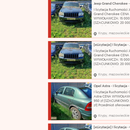
nie opowiada za wady 
sprzedawanych ruchom
I licytacja Ruchomości 
Przegląd techniczny do
Grand Cherokee CENA
21.10.2026 r..
WYWOŁAWCZA: 15 000 
(SZACUNKOWO: 20 000
Przedmiot oferowany w
sprzedaży pochodzi z
Krypy, mazowieckie
orzeczenia Sądu o jego
przepadku na rzecz Sk
Państwa. Organ egzeku
nie odpowiada za wady
I licytacja Ruchomości 
sprzedawanych ruchom
Grand Cherokee CENA
Brak danych o przebie
WYWOŁAWCZA: 15 000 
(SZACUNKOWO: 20 000
Przedmiot oferowany w
sprzedaży pochodzi z
Krypy, mazowieckie
orzeczenia Sądu o jego
przepadku na rzecz Sk
Państwa. Organ egzeku
nie odpowiada za wady
I licytacja Ruchomości 
sprzedawanych ruchom
Astra CENA WYWOŁAWC
Brak danych o przebie
950 zł (SZACUNKOWO: 
zł) Przedmiot oferowan
sprzedaży pochodzi z
orzeczenia Sądu o jego
Krypy, mazowieckie
przepadku na rzecz Sk
Państwa. Organ egzeku
nie odpowiada za wady