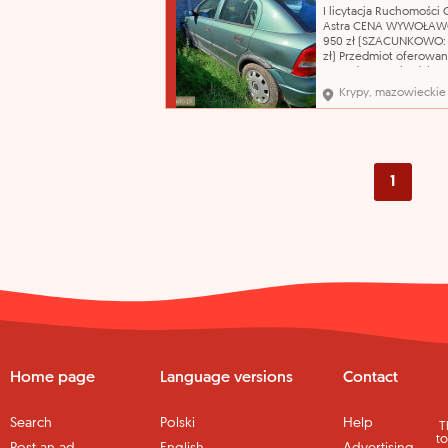
sprzedawanych ruchom
I licytacja Ruchomości 
Przebieg pojazdu ustal
Astra CENA WYWOŁAWC
podsta
950 zł (SZACUNKOWO: 
zł) Przedmiot oferowan
sprzedaży pochodzi z
orzeczenia Sądu o jego
Krypy, mazowieckie
przepadku na rzecz Sk
Państwa. Organ egzeku
nie odpowiada za wady
sprzedawanych ruchom
Przebieg pojazdu ustal
podsta
1
Home page
Language versions
Contact
Search
Polski
Help
T
to