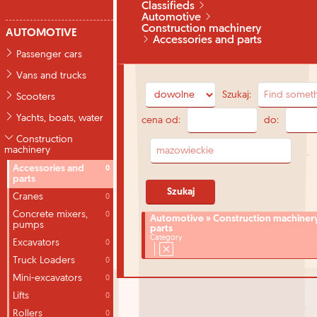
Classifieds
Automotive
Construction machinery
AUTOMOTIVE
Accessories and parts
Passenger cars
Vans and trucks
Szukaj:
Scooters
Yachts, boats, water
cena od:
do:
Construction
machinery
Accessories and
0
parts
Cranes
0
Concrete mixers,
0
Automotive » Construction machinery
pumps
parts
Category
Excavators
0
Truck Loaders
0
Mini-excavators
0
Lifts
0
Rollers
0