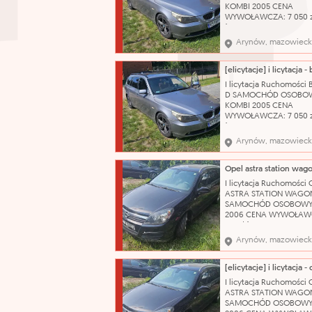
jako dobry, zadbany. 
KOMBI 2005 CENA
katalog
WYWOŁAWCZA: 7 050 z
(SZACUNKOWO: 9 400 
Uszkodzony, porysowa
Arynów, mazowieck
przedni zderzak. Pękni
prawa tylna lampa. Us
sprzęgło. Brak koła
zapasowego, klucza do 
I licytacja Ruchomości
podnośnika. Stan techn
D SAMOCHÓD OSOBO
używany OC ważne do:
KOMBI 2005 CENA
WYWOŁAWCZA: 7 050 z
(SZACUNKOWO: 9 400 
Uszkodzony, porysowa
Arynów, mazowieck
przedni zderzak. Pękni
prawa tylna lampa. Us
sprzęgło. Brak koła
zapasowego, klucza do 
I licytacja Ruchomości 
podnośnika. Stan techn
ASTRA STATION WAGO
używany OC ważne do:
SAMOCHÓD OSOBOWY
2006 CENA WYWOŁAWC
175 zł (SZACUNKOWO: 2
Pojazd po dłuższym prz
Arynów, mazowieck
obecnie wymaga weryfi
mechanicznej. W wielu
miejscach liczne rysy 
Wnętrze wymaga
I licytacja Ruchomości 
gruntownego czyszcze
ASTRA STATION WAGO
Nazwa katalogowa: S
SAMOCHÓD OSOBOWY