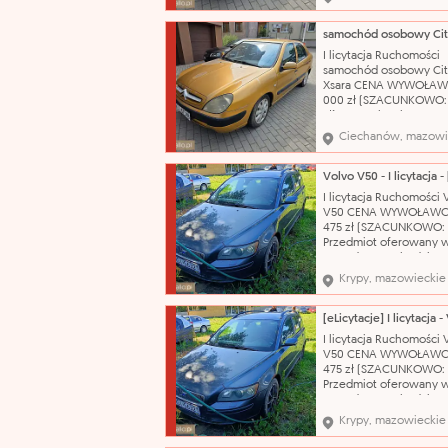
Citroën Model: Xsara T
nadwozia: hatchback-5
Pojemność silnika: 1587
Rodzaj paliwa: benzyn
I licytacja Ruchomości
produkcji: 2002 Skrzyni
samochód osobowy Cit
biegów: manualna Nr
Xsara CENA WYWOŁAW
000 zł (SZACUNKOWO:
zł) Nazwa katalogowa:
Samochód osobowy Ma
Ciechanów, mazowi
Citroën Model: Xsara T
nadwozia: hatchback-5
Pojemność silnika: 1587
Rodzaj paliwa: benzyn
I licytacja Ruchomości 
produkcji: 2002 Skrzyni
V50 CENA WYWOŁAWC
biegów: manualna Nr
475 zł (SZACUNKOWO: 7
Przedmiot oferowany w
sprzedaży pochodzi z
orzeczenia Sądu o jego
Krypy, mazowieckie
przepadku na rzecz Sk
Państwa. Organ egzeku
nie opowiada za wady 
sprzedawanych ruchom
I licytacja Ruchomości 
Przegląd techniczny do
V50 CENA WYWOŁAWC
21.10.2026 r..
475 zł (SZACUNKOWO: 7
Przedmiot oferowany w
sprzedaży pochodzi z
orzeczenia Sądu o jego
Krypy, mazowieckie
przepadku na rzecz Sk
Państwa. Organ egzeku