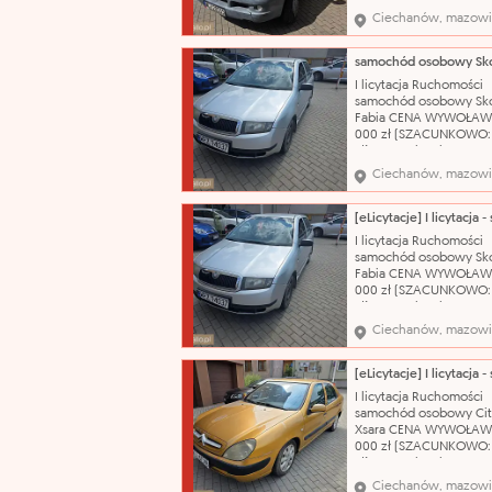
Samochód dostawczy M
Ciechanów, mazowi
Citroën Model: Jumper
nadwozia: bus Pojemn
silnika: 2800 cm³ Rodza
olej napędowy Rok prod
I licytacja Ruchomości
2004 Nr rejestracyjny:
samochód osobowy Sk
WCI20555
Fabia CENA WYWOŁAW
000 zł (SZACUNKOWO:
zł) Nazwa katalogowa:
Samochód osobowy Ma
Ciechanów, mazowi
Škoda Model: Fabia Typ
nadwozia: hatchback-5
Pojemność silnika: 1198
Rodzaj paliwa: benzyn
I licytacja Ruchomości
produkcji: 2003 Skrzyni
samochód osobowy Sk
biegów: manualna Nr r
Fabia CENA WYWOŁAW
000 zł (SZACUNKOWO:
zł) Nazwa katalogowa:
Samochód osobowy Ma
Ciechanów, mazowi
Škoda Model: Fabia Typ
nadwozia: hatchback-5
Pojemność silnika: 1198
Rodzaj paliwa: benzyn
I licytacja Ruchomości
produkcji: 2003 Skrzyni
samochód osobowy Cit
biegów: manualna Nr r
Xsara CENA WYWOŁAW
000 zł (SZACUNKOWO:
zł) Nazwa katalogowa:
Samochód osobowy Ma
Ciechanów, mazowi