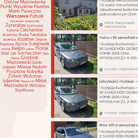
I licytacja Nieruchomoś
Ostrów Mazowiecka
1/2 części nieruchomoś
Pionki
Wyszków
Piastów
zabudowanej budynki
Marki
Piaseczno
jednorodzinnym CENA
Warszawa
Pułtusk
WYWOŁAWCZA: 224 288
Wincentów
Zwierzyniec
Mińsk Mazowiecki,
(SZACUNKOWO: 299 051
Żyrardów
Kończyce-
mazowieckie
Dojazd do nieruchomoś
Ciechanów
Kolonia
zapewnia droga public
Ruda Talubska
Brochów
wyłożona kostką bruk
Józefów
Jasienica
Żelazna
odległości około 550 m
Pęcice
Sulejówek
I licytacja Ruchomości
Rządowa
przystanek autobusow
Kiełpin
Płońsk
50 SAMOCHÓD OSOB
Łubno
Wilchta
odległości ok. 800 m st
Stasi Las
Sochaczew
KOMBI 2005 CENA
Stara
Grodzisk
WYWOŁAWCZA: 6 000 
Warka
Mazowiecki
Górki-
(SZACUNKOWO: 8 000 
Mława
Radom
Izabelin
Pojazd w pełni sprawn
Arynów, mazowieck
Pruszków
Kobyłka
technicznie – silnik od
Żółwin
Wołomin
problemu. Do samoch
Julianów
Mińsk
posiadamy komplet
Piaseczno
Mazowiecki
Wiśniew
oryginalnych kluczykó
I licytacja Ruchomości
Szydłowo
Wizualny stan auta oc
50 SAMOCHÓD OSOB
jako dobry, zadbany. 
KOMBI 2005 CENA
katalog
WYWOŁAWCZA: 6 000 
(SZACUNKOWO: 8 000 
Pojazd w pełni sprawn
Arynów, mazowieck
technicznie – silnik od
problemu. Do samoch
posiadamy komplet
oryginalnych kluczykó
I licytacja Ruchomości
Wizualny stan auta oc
D SAMOCHÓD OSOBO