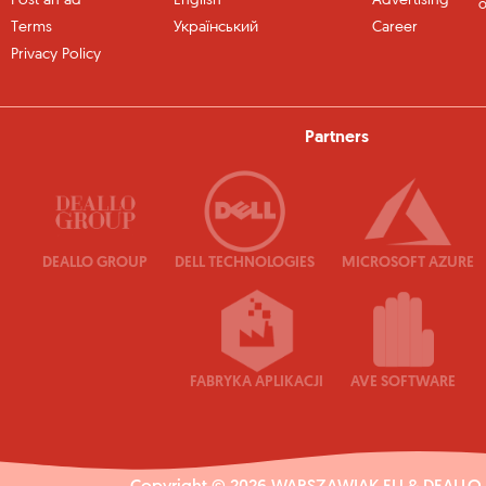
Post an ad
English
Advertising
o
Terms
Український
Career
Privacy Policy
Partners
DEALLO GROUP
DELL TECHNOLOGIES
MICROSOFT AZURE
FABRYKA APLIKACJI
AVE SOFTWARE