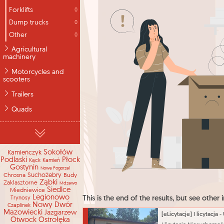
Forklifts
0
Dump trucks
0
Other
0
Agricultural
machinery
Motorcycles and
scooters
Trailers
Quads
Sokołów
Kamieńczyk
Podlaski
Płock
Kąck
Kamień
Gostynin
Nowa Pogorzel
Suchożebry
Chrosna
Budy
Ząbki
Zaklasztorne
Mdzewo
Siedlce
Miedniewice
Legionowo
This is the end of the results, but see other i
Trynosy
Nowy Dwór
Czaplinek
Mazowiecki
Jazgarzew
Otwock
Ostrołęka