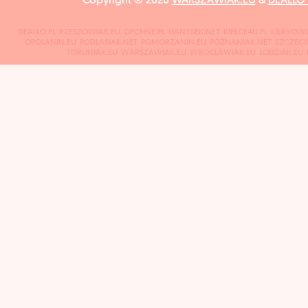
Copyright © 2026
WARSZAWIAK.EU
&
DEALLO
DEALLO.PL
RZESZOWIAK.EU
OPCHNE.PL
HANYSEK.NET
KIELCE4U.PL
KRAKOWI
OPOLANIN.EU
PODLASIAK.NET
POMORZANIN.EU
POZNANIAK.NET
SZCZECI
TORUNIAK.EU
WARSZAWIAK.EU
WROCLAWIAK.EU
LODZIAK.EU