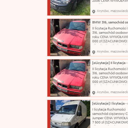
2006 CENA WYWOŁAWC
175 zł (SZACUNKOWO: 2
Pojazd po dłuższym prz
Arynów, mazowieck
obecnie wymaga weryfi
mechanicznej. W wielu
miejscach liczne rysy 
Wnętrze wymaga
II licytacja Ruchomośc
gruntownego czyszcze
316, samochód osobowy
Nazwa katalogowa: S
roku CENA WYWOŁAWC
000 zł (SZACUNKOWO:
zł) Pojazd posiada wid
korozję, łuszczący się l
Arynów, mazowieck
bezbarwny oraz liczne
uszkodzenia i otarcia na
swojej powierzchni. N
katalogowa: Samochód
II licytacja Ruchomośc
osobowy Marka: BMW
316, samochód osobowy
roku CENA WYWOŁAWC
000 zł (SZACUNKOWO:
zł) Pojazd posiada wid
korozję, łuszczący się l
Arynów, mazowieck
bezbarwny oraz liczne
uszkodzenia i otarcia na
swojej powierzchni. N
katalogowa: Samochód
I licytacja Ruchomości
osobowy Marka: BMW
samochód ciężarowy C
Jumper CENA WYWOŁ
7 500 zł (SZACUNKOWO
zł) Nazwa katalogowa: