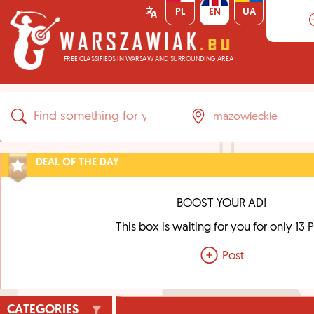
PL
EN
UA
FREE CLASSIFIEDS IN WARSAW AND SURROUNDING AREA
DEAL OF THE DAY
BOOST YOUR AD!
This box is waiting for you for only 13 
Post
CATEGORIES