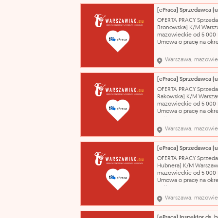
obsługi klienta zgodnie
standardami firmy; - ob
kasy fiskalnej; - dbanie 
OFERTA PRACY Sprzeda
estetyczny wygląd i cz
Bronowska) K/M Warsz
sklepie; - właśc
mazowieckie od 5 000
Umowa o pracę na okr
próbny 13.08.2026 -
zapewnienie profesjon
Warszawa, mazowie
obsługi klienta zgodnie
standardami firmy; - ob
kasy fiskalnej; - dbanie 
estetyczny wygląd i cz
OFERTA PRACY Sprzeda
sklepie; - właściwy spo
Rakowska) K/M Warsza
ekspoz
mazowieckie od 5 000
Umowa o pracę na okr
próbny 13.08.2026 -
zapewnienie profesjon
Warszawa, mazowie
obsługi klienta zgodnie
standardami firmy; - ob
kasy fiskalnej; - dbanie 
estetyczny wygląd i cz
OFERTA PRACY Sprzeda
sklepie; - właściwy spo
Hubnera) K/M Warszaw
ekspozy
mazowieckie od 5 000
Umowa o pracę na okr
próbny 13.08.2026 -
zapewnienie profesjon
Warszawa, mazowie
obsługi klienta zgodnie
standardami firmy; - ob
kasy fiskalnej; - dbanie 