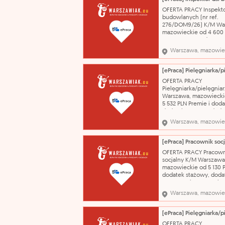
estetyczny wygląd i cz
OFERTA PRACY Inspekto
sklepie; - właściwy spo
budowlanych (nr ref.
ekspozyc
276/DOM9/26) K/M Wa
mazowieckie od 4 600
7 500 PLN Pracodawca o
wynagrodzenie zasadn
Warszawa, mazowie
kwocie od 4600 zł do 7
brutto - w sumie
wynagrodzenie nie niż
płaca minimalna, - pre
OFERTA PRACY
uznaniową od 10% do 
Pielęgniarka/pielęgniar
wynagrodzenia
Warszawa, mazowiecki
5 532 PLN Premie i doda
dodatek stażowy, doda
motywacyjny po 3 mies
Warszawa, mazowie
pracy, "trzynastka", na
jubileuszowe. Umowa 
na czas określony 07.09
działania w ramach św
OFERTA PRACY Pracown
zdrowotnych dla mies
socjalny K/M Warszawa
mazowieckie od 5 130 
dodatek stażowy, doda
motywacyjny po 3 mies
pracy, "trzynastka", na
Warszawa, mazowie
jubileuszowe. Umowa 
na czas określony 07.09
świadczenie pracy socja
Mieszkańców DPS, - ud
OFERTA PRACY