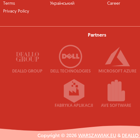
Terms
Український
Career
Privacy Policy
Partners
DEALLO GROUP
DELL TECHNOLOGIES
MICROSOFT AZURE
FABRYKA APLIKACJI
AVE SOFTWARE
Copyright © 2026
WARSZAWIAK.EU
&
DEALLO