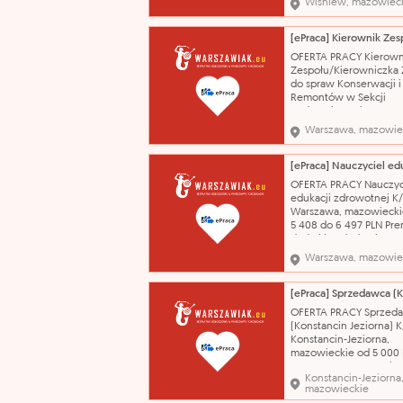
Wiśniew, mazowiec
zależności od doświadc
kwalifikacji zawodowyc
stażu pracy wybranego
kandydata Umowa o pr
OFERTA PRACY Kierown
czas określony 15.10.20
Zespołu/Kierowniczka 
Zarządzanie Gminnym
do spraw Konserwacji i
Remontów w Sekcji
Budownictwa i Remon
WBIGN (ogłoszenie nr 
Warszawa, mazowie
Warszawa, mazowiecki
7 959,76 PLN + dodatek
wysługę lat. Umowa o 
czas określony 21.09.20
OFERTA PRACY Nauczyc
planuje, organizuje i n
edukacji zdrowotnej K
prace po
Warszawa, mazowiecki
5 408 do 6 497 PLN Pre
dodatki: + dodatek sta
dodatek motywacyjny,
Warszawa, mazowie
godziny ponadwymiaro
płatne zastępstwa, +
dodatkowe wynagrodz
roczne. Umowa o pracę
OFERTA PRACY Sprzed
nieokreślony 01.09.202
(Konstancin Jeziorna) 
Prowadzenie z
Konstancin-Jeziorna,
mazowieckie od 5 000
Umowa o pracę na okr
Konstancin-Jeziorna
próbny 13.08.2026 -
mazowieckie
zapewnienie profesjon