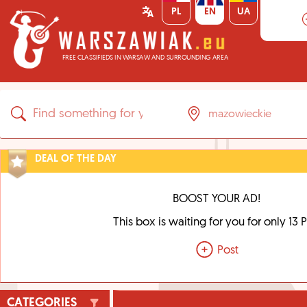
PL
EN
UA
FREE CLASSIFIEDS IN WARSAW AND SURROUNDING AREA
DEAL OF THE DAY
BOOST YOUR AD!
This box is waiting for you for only 13 
Post
CATEGORIES