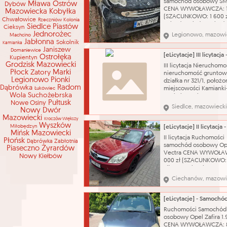
samochód osobowy S
Mława
Ostrów
Dybów
CENA WYWOŁAWCZA: 1 
Mazowiecka
Kobyłka
(SZACUNKOWO: 1 600 z
Chwałowice
Rzeczniów-Kolonia
Pojazd posiada uszkod
Siedlce
Piastów
Cieksyn
prawy tył (wypadek
Jednorożec
Legionowo, mazowi
Machcino
komunikacyjny, uderze
Jabłonna
Sokolnik
Kamianka
prawe tylne koło) brak
Janiszew
Domaniewice
powietrza , badanie te
Ostrołęka
Kupientyn
do 25.08.2026r, brak
Grodzisk Mazowiecki
III licytacja Nieruchomo
możliwości odpalenia a
Płock
Zatory
Marki
nieruchomość gruntow
brak możliwości odczyt
Legionowo
Pionki
działka nr 321/1, położ
Dąbrówka
Radom
Łukówiec
miejscowości Kamianki
Wola Suchożebrska
Czabaje, gmina Przesm
Pułtusk
Nowe Osiny
CENA WYWOŁAWCZA: 1 
Siedlce, mazowieck
Nowy Dwór
(SZACUNKOWO: 2 626 z
Mazowiecki
Nieruchomość grunto
Kroczów Większy
Wyszków
Miłobędzyn
postaci działki nr 321/1 
Mińsk Mazowiecki
powierzchni 0,0887 ha
II licytacja Ruchomości
Płońsk
Dąbrówka Zabłotnia
położona w obrębie ws
samochód osobowy Op
Piaseczno
Żyrardów
Kamianki – Czabaje w
Vectra CENA WYWOŁA
Nowy Kiełbów
000 zł (SZACUNKOWO:
zł) Nazwa katalogowa:
Samochód osobowy Ma
Ciechanów, mazowi
Opel Model: Vectra Ty
nadwozia: sedan Poje
silnika: 1796 cm³ Rodzaj
benzyna Rok produkcji
Ruchomości Samochód
Skrzynia biegów: manu
osobowy Opel Zafira 1.
rejestracyj
CENA WYWOŁAWCZA: 8