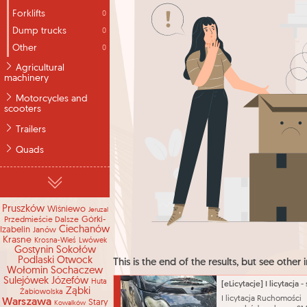
Forklifts
0
Dump trucks
0
Other
0
Agricultural
machinery
Motorcycles and
scooters
Trailers
Quads
Pruszków
Wiśniewo
Jeruzal
Górki-
Przedmieście Dalsze
Ciechanów
Izabelin
Janów
Krasne
Krosna-Wieś
Lwówek
Gostynin
Sokołów
Podlaski
Otwock
This is the end of the results, but see other i
Wołomin
Sochaczew
Sulejówek
Józefów
Huta
Ząbki
Żabiowolska
I licytacja Ruchomości
Warszawa
Stary
Kowalków