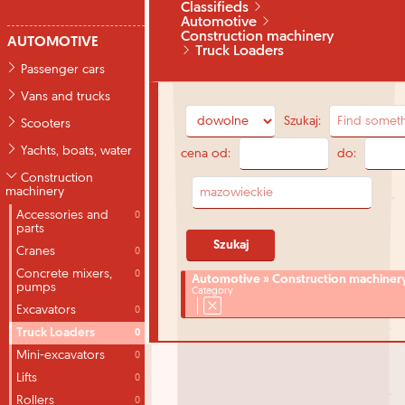
Classifieds
Automotive
Construction machinery
AUTOMOTIVE
Truck Loaders
Passenger cars
Vans and trucks
Szukaj:
Scooters
Yachts, boats, water
cena od:
do:
Construction
machinery
Accessories and
0
parts
Cranes
0
Concrete mixers,
0
Automotive » Construction machinery
pumps
Category
Excavators
0
Truck Loaders
0
Mini-excavators
0
Lifts
0
Rollers
0