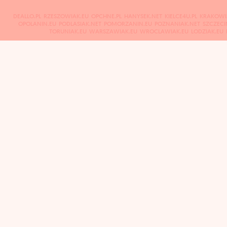
DEALLO.PL
RZESZOWIAK.EU
OPCHNE.PL
HANYSEK.NET
KIELCE4U.PL
KRAKOWI
OPOLANIN.EU
PODLASIAK.NET
POMORZANIN.EU
POZNANIAK.NET
SZCZECI
TORUNIAK.EU
WARSZAWIAK.EU
WROCLAWIAK.EU
LODZIAK.EU