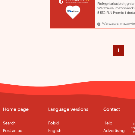
czynnościac
Pielęgniarka/pielęgniar
Warszawa, mazowiecki
5 532 PLN Premie i doda
dodatek stażowy, doda
motywacyjny po 3 mies
Warszawa, mazowie
pracy, "trzynastka", na
jubileuszowe. Umowa 
na czas określony 07.09
działania w ramach św
zdrowotnych dla mies
1
Home page
Language versions
Contact
Search
Polski
Help
T
to
Post an ad
English
Advertising
o