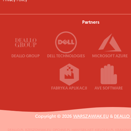
Privacy Policy
Partners
DEALLO GROUP
DELL TECHNOLOGIES
MICROSOFT AZURE
FABRYKA APLIKACJI
AVE SOFTWARE
Copyright © 2026
WARSZAWIAK.EU
&
DEALLO
DEALLO.PL
RZESZOWIAK.EU
OPCHNE.PL
HANYSEK.NET
KIELCE4U.PL
KRAKOWI