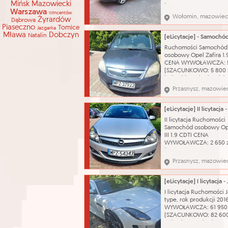
Mińsk Mazowiecki
(SZACUNKOWO: 8 000 z
Warszawa
Wincentów
dokumentów. Dwa kluc
Wołomin, mazowiec
Żyrardów
Dąbrowa
Skrzynia biegów: manu
Piaseczno
Tomice
Jazgarka
Nazwa katalogowa: S
Mława
Dobczyn
Natalin
osobowy Marka: Opel 
Vectra Typ nadwozia: 
Ruchomości Samochód
Pojemność silnika: 1910
osobowy Opel Zafira 1.
Rodzaj paliwa: olej nap
CENA WYWOŁAWCZA: 5
(SZACUNKOWO: 5 800 z
jeden kluczyk, dowód
rejestracyjny Nazwa
Przasnysz, mazowie
katalogowa: Samochód
osobowy Marka: Opel 
Zafira Typ nadwozia: m
Pojemność silnika: 1910
II licytacja Ruchomości
Rodzaj paliwa: olej n
Samochód osobowy Ope
Rok produkcji: 2006 Skr
III 1.9 CDTI CENA
WYWOŁAWCZA: 2 650 z
(SZACUNKOWO: 5 300 z
Jeden kluczyk, dowód
Przasnysz, mazowie
rejestracyjny Nazwa
katalogowa: Samochód
osobowy Marka: Opel 
Astra Typ nadwozia: ha
I licytacja Ruchomości 
3-D Pojemność silnika: 
type, rok produkcji 20
Rodzaj paliwa: olej na
WYWOŁAWCZA: 61 950 
(SZACUNKOWO: 82 600
Pojazd ma uszkodzony 