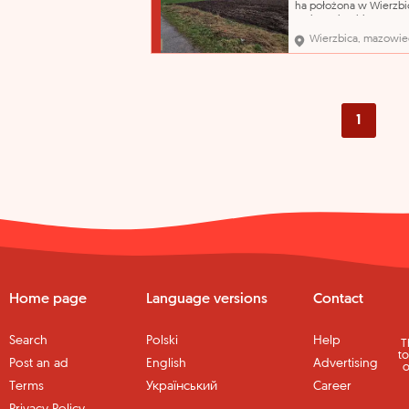
ha położona w Wierzbi
gmina Wierzbica CENA
WYWOŁAWCZA: 110 250
Wierzbica, mazowie
(SZACUNKOWO: 147 000
Przedmiotem licytacji j
nieruchomość gruntow
o powierzchni 2,4700 h
położona we wsi Wierz
województwo
1
Home page
Language versions
Contact
Search
Polski
Help
T
to
Post an ad
English
Advertising
o
Terms
Український
Career