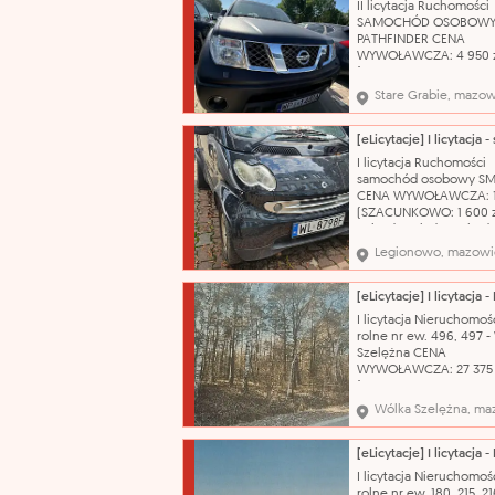
II licytacja Ruchomości
produkcji: 2004 Skrzyni
SAMOCHÓD OSOBOWY 
biegów: automatyczna
PATHFINDER CENA
WYWOŁAWCZA: 4 950 
(SZACUNKOWO: 9 900 z
kluczyka, brak przegląd
Stare Grabie, mazow
dokumentów, uszkodz
powłoka lakiernicza. 
katalogowa: Samochód
osobowy Marka: Nissan
I licytacja Ruchomości
Pathfinder Typ nadwozi
samochód osobowy S
ciężarowy Pojemność si
CENA WYWOŁAWCZA: 1 
(SZACUNKOWO: 1 600 z
Pojazd posiada uszkod
prawy tył (wypadek
Legionowo, mazowi
komunikacyjny, uderze
prawe tylne koło) brak
powietrza , badanie te
do 25.08.2026r, brak
I licytacja Nieruchomośc
możliwości odpalenia a
rolne nr ew. 496, 497 -
brak możliwości odczyt
Szelężna CENA
WYWOŁAWCZA: 27 375 
(SZACUNKOWO: 36 500 
Nazwa katalogowa: Gr
Wólka Szelężna, ma
Oznaczenie księgi wiec
lub zbiór dokumentów:
RA1Z/00012985/5 Własn
inne prawa rzeczowe:
I licytacja Nieruchomośc
własność Numer ewide
rolne nr ew. 180, 215, 21