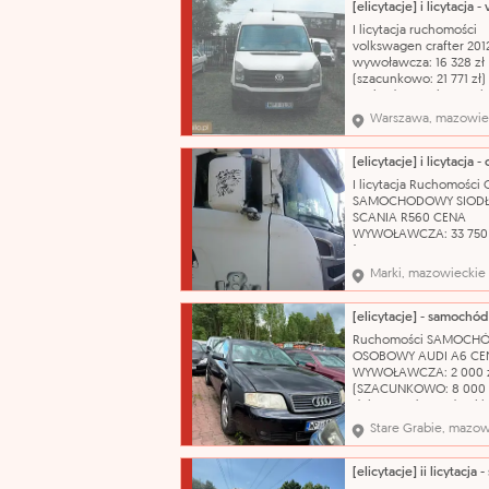
obsługa urządzeń biu
takich jak drukarki,
I licytacja ruchomości
kserokopiarki, skanery;
volkswagen crafter 201
przyjmowanie i rozsyła
wywoławcza: 16 328 zł
(szacunkowo: 21 771 zł)
stwierdzono nieszczeln
wycieków. Zawieszeni
Warszawa, mazowie
stanie charakterystycz
wieku i przebiegu poja
Powłoka lakiernicza w 
dobrym z widocznymi 
I licytacja Ruchomości
zarysowań, niewielkie 
SAMOCHODOWY SIOD
SCANIA R560 CENA
WYWOŁAWCZA: 33 750 
(SZACUNKOWO: 45 000
Pojazd uszkodzony. Je
Marki, mazowieckie
kluczyk Nazwa katalog
Ciągnik siodłowy Marka
Model: SERIA R Zastos
ciągnik siodłowy Poje
Ruchomości SAMOCH
silnika: 15607 cm³ Rodz
OSOBOWY AUDI A6 CE
paliwa: olej nap
WYWOŁAWCZA: 2 000 
(SZACUNKOWO: 8 000 z
dokumentów. Jeden kl
Nazwa katalogowa: S
Stare Grabie, mazow
osobowy Marka: Audi 
A6 Typ nadwozia: kom
Pojemność silnika: 239
Rodzaj paliwa: benzyn