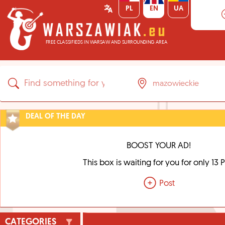
PL
EN
UA
FREE CLASSIFIEDS IN WARSAW AND SURROUNDING AREA
DEAL OF THE DAY
BOOST YOUR AD!
This box is waiting for you for only 13 
Post
CATEGORIES