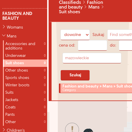
Classifieds
Fashion
and beauty
Mans
Suit shoes
FASHION AND
BEAUTY
Womans
Szukaj:
Mans
Accessories and
0
cena od:
do:
additions
Underwear
0
Suit shoes
0
Other shoes
0
Sports shoes
0
Winter boots
0
Fashion and beauty » Mans » Suit sho
Category
Suits
0
Jackets
0
Coats
0
Pants
0
Other
0
Children's