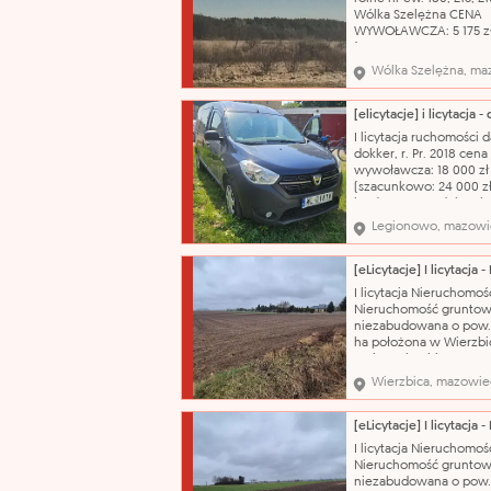
działki i powierzchn
Wólka Szelężna CENA
WYWOŁAWCZA: 5 175 z
(SZACUNKOWO: 6 900 
Działki położone są w 
Wólka Szelężna, ma
ekstensywnego rolnict
oznaczonych symbolem
RE w obszarze krajobra
chronionego "Dolina Rz
I licytacja ruchomości d
Zwolenki". Nazwa kata
dokker, r. Pr. 2018 cena
wywoławcza: 18 000 zł
(szacunkowo: 24 000 zł
jeżdżący, stan dobry, b
szyby w lewych drzwiac
Legionowo, mazowi
auta. Nazwa katalogow
samochód osobowy ma
dacia model: dokker ty
nadwozia: kombi poje
I licytacja Nieruchomoś
silnika: 1461 cm³ rodzaj
Nieruchomość gruntow
niezabudowana o pow.
ha położona w Wierzbi
gmina Wierzbica CENA
WYWOŁAWCZA: 528 450
Wierzbica, mazowie
(SZACUNKOWO: 704 60
Przedmiotem licytacji j
nieruchomość gruntow
oznaczona numerem
I licytacja Nieruchomoś
ewidencyjnym 284 o
Nieruchomość gruntow
powierzchni 3,5800 ha,
niezabudowana o pow.