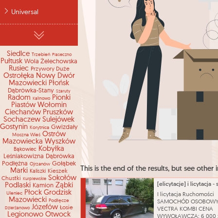
Universal
Siedlce
Trzebień
Piaseczno
Pułtusk
Wola Żelechowska
Rusiec
Przywory Duże
Ostrołęka
Nowy Dwór
Mazowiecki
Płońsk
Dąbrówka-Stany
Szaruty
Radom
Pionki
Kalinowo
Piastów
Wołomin
Ciechanów
Pruszków
Sochaczew
Sulejówek
Gostynin
Gwizdały
Korytnica
Ostrów
Moszna-Wieś
Mazowiecka
Wyszków
Kobyłka
Bąkowiec
Leśniakowizna
Dąbrówka
Podłężna
Gołąbek
Ojrzanów
This is the end of the results, but see other i
Marki
Kieszek
Kaliszki
Sokołów
Chustki
Kurpiewskie
Podlaski
Ząbki
Kamion
Płock
Grodzisk
Uleniec
I licytacja Ruchomości
Mazowiecki
Podłęcze
SAMOCHÓD OSOBOWY
Józefów
Łosie
Dzierżanowo
VECTRA KOMBI CENA
Legionowo
Otwock
WYWOŁAWCZA: 6 000 