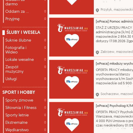
Zgodnie z programem 
darmo
wykształcenie - średni
Przytyk, mazowieck
Oddam za ...
0
ogólnokształcące zawó
Pracownik biurowy kon
Przyjmę
0
przez PUP Kontakt prze
Powiatowy Urząd Pracy 
STAŻ Z URZĘDU PRACY
483867136
ŚLUBY I WESELA
administracyjna (k/m) 
sziembicki@pupradom.
mazowieckie 2 854,30 
Powiat
Suknie ślubne
0
dotyczy 17.08.2026 Zgp
programem stażu.
Fotografia i
0
wykształcenie - średni
Wideo
Zakrzew, mazowiec
ogólnokształcące zawó
Pracownik biurowy kon
Lokale weselne
0
przez PUP Kontakt prze
Zespół
0
Powiatowy Urząd Pracy 
OFERTA PRACY młodsz
muzyczny
483867124
wychowawca/starszy
anowak@pupradom.pl 
Usługi
wychowawca k/m Soc
0
mazowieckie od 5 900
6 400 PLN wynagrodze
SPORT I HOBBY
zawiera dodatek socjal
Sochaczew, mazowi
wynagrodzenia dodate
Sporty zimowe
0
stażowy Umowa o prac
okres próbny 01.10.202
[ePraca] Psycholog K/
Siłownia i Fitness
0
Zapewnienie prawidłow
OFERTA PRACY Psychol
terminowej realizacji 
Sporty letnie
0
Warszawa, mazowiecki
opiekuńczo-wychowa
4 000 PLN Umowa o pr
Ekstremalne
0
pow
czas nieokreślony 01.09
Wędkarstwo
wspieranie rehabilitacji
0