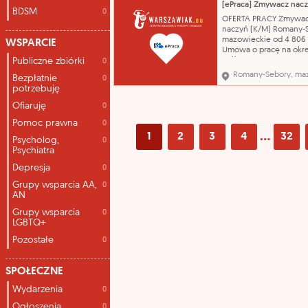
szeroki pakiet socjalny
BDSM
0
ubezpieczenie grupow
OFERTA PRACY Zmywa
opieka medyczna, paki
naczyń (K/M) Romany-
sportowe, - roz
mazowieckie od 4 806
WSPARCIE
Umowa o pracę na okr
Publiczne zbiórki
próbny 10.08.2026 zm
0
naczyń wykształcenie -
Romany-Sebory, ma
Bezpłatnie
0
podstawowe zawód - 
potrzebuję
naczyń IZAR Izabela R
Kontakt bezpośrednio 
Ofiaruję
0
pracodawcy tel. 728-4
Pomoc prawna
Powiatowy Urząd Prac
0
Przasnyszu
...
1
2
3
4
32
Psycholog,
0
Psychiatra
Depresja
0
Grupy wsparcia AA,
0
AN
Grupy wsparcia
0
LGBTQ+
Pozostałe
0
SPOŁECZNE
Wydarzenia
0
Ogłoszenia
0