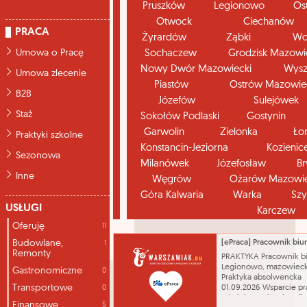
Pruszków
Legionowo
Os
Otwock
Ciechanów
PRACA
Żyrardów
Ząbki
Wo
Umowa o Pracę
Sochaczew
Grodzisk Mazowi
Nowy Dwór Mazowiecki
Wys
Umowa zlecenie
Piastów
Ostrów Mazowie
B2B
Józefów
Sulejówek
Staż
Sokołów Podlaski
Gostynin
Garwolin
Zielonka
Ło
Praktyki szkolne
Konstancin-Jeziorna
Kozienic
Sezonowa
Milanówek
Józefosław
B
Inne
Węgrów
Ożarów Mazowie
Góra Kalwaria
Warka
Szy
USŁUGI
Karczew
Oferuję
11
Budowlane,
[ePraca] Pracownik bi
1
Remonty
PRAKTYKA Pracownik b
Legionowo, mazowieck
Gastronomiczne
0
Praktyka absolwencka
Transportowe
01.09.2026 Wsparcie pr
0
administracyjnych w fi
Finansowe
5