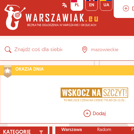
PL
EN
UA
BEZPŁATNE OGŁOSZENIA W WARSZAWIE I OKOLICACH
OKAZJA DNIA
Dodaj
Warszawa
Radom
P
KATEGORIE