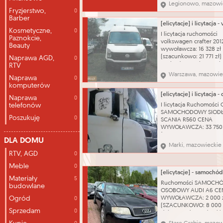
dziale księgowym,
Legionowo, mazowi
technologicznym, kad
Fryzjerstwo,
0
digitalizacja dokumenta
Barber
obsługa urządzeń biu
Kosmetyczne,
takich jak drukarki,
0
I licytacja ruchomości
Paznokcie,
kserokopiarki, skanery;
volkswagen crafter 201
Beauty
przyjmowanie i rozsyła
wywoławcza: 16 328 zł
(szacunkowo: 21 771 zł)
Naprawa AGD,
0
stwierdzono nieszczeln
RTV
wycieków. Zawieszeni
Warszawa, mazowie
Naprawa
0
stanie charakterystycz
komputerów
wieku i przebiegu poja
Powłoka lakiernicza w 
Naprawa
0
dobrym z widocznymi 
telefonów
I licytacja Ruchomości
zarysowań, niewielkie 
SAMOCHODOWY SIOD
Poszukuję
0
SCANIA R560 CENA
WYWOŁAWCZA: 33 750 
(SZACUNKOWO: 45 000
DLA DOMU
Pojazd uszkodzony. Je
Marki, mazowieckie
kluczyk Nazwa katalog
RTV, AGD
0
Ciągnik siodłowy Marka
Model: SERIA R Zastos
Meble
0
ciągnik siodłowy Poje
Materiały
5
silnika: 15607 cm³ Rodz
Ruchomości SAMOCH
budowlane
paliwa: olej nap
OSOBOWY AUDI A6 CE
Ogród
WYWOŁAWCZA: 2 000 
0
(SZACUNKOWO: 8 000 z
Sprzedam
0
dokumentów. Jeden kl
Nazwa katalogowa: S