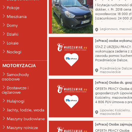
chronionego "Dolina Rz
I licytacja ruchomości d
Pokoje
Zwolenki". Nazwa kata
dokker, r. Pr. 2018 cena
wywoławcza: 18 000 zł
Mieszkania
(szacunkowo: 24 000 zł
jeżdżący, stan dobry, b
Domy
szyby w lewych drzwiac
Legionowo, mazowi
auta. Nazwa katalogow
Działki
samochód osobowy ma
dacia model: dokker ty
Lokale
nadwozia: kombi poje
STAŻ Z URZĘDU PRACY 
silnika: 1461 cm³ rodzaj
wykonująca zadania z 
Noclegi
zawodu pomoc kuche
Przedmieście Dalsze,
mazowieckie 2 854,30 
MOTORYZACJA
Przedmieście Dalsze
dotyczy 01.09.2026 wg
mazowieckie
programu stażu wykszta
Samochody
średnie ogólnokształcą
osobowe
zawód - Pomoc kuche
kontakt przez PUP Kont
Dostawcze i
OFERTA PRACY Osoba d
przez Powiatowy Urząd
ciężarowe
gospodarczych Lipowi
tel. 48332
Kościelny, mazowiecki
Hulajnogi
4 806 PLN Umowa o pr
czas określony 10.08.2
Jachty, łodzie, woda
Lipowiec Kościelny,
wykonywanie prac
mazowieckie
remontowo-budowlany
Maszyny budowlane
prace porządkowe na t
gminy wykształcenie -
Maszyny rolnicze
podstawowe zawód - R
OFERTA PRACY Osoba