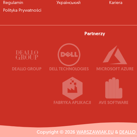
Regulamin
Український
Kariera
Polityka Prywatności
Partnerzy
DEALLO GROUP
DELL TECHNOLOGIES
MICROSOFT AZURE
FABRYKA APLIKACJI
AVE SOFTWARE
Copyright © 2026
WARSZAWIAK.EU
&
DEALLO