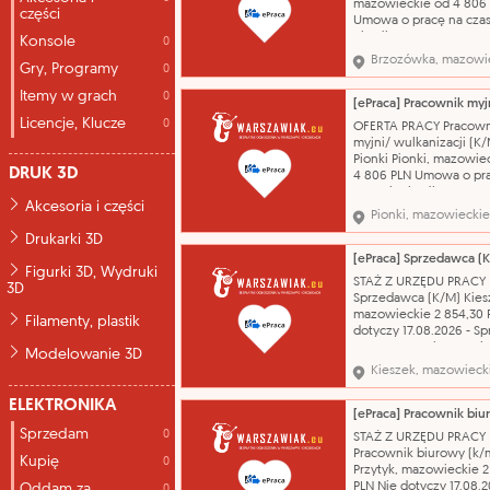
mazowieckie od 4 806
części
Umowa o pracę na cza
określony 06.08.2026
Konsole
0
Prowadzenie robót
Brzozówka, mazowi
Gry, Programy
0
wykończeniowych i
remontowych w doma
Itemy w grach
0
jednorodzinnych i
mieszkaniach. wykształ
Licencje, Klucze
0
OFERTA PRACY Pracown
zasadnicze zawodowe 
myjni/ wulkanizacji (K
Pozostali robotnicy bu
Pionki Pionki, mazowie
robót wykońc
DRUK 3D
4 806 PLN Umowa o pr
czas nieokreślony 01.0
Akcesoria i części
Mycie i sprzatanie aut,
Pionki, mazowieckie
kół samochodowych.
Drukarki 3D
wykształcenie - brak lu
niepełne podstawowe 
[ePraca] Sprzedawca (
Figurki 3D, Wydruki
Operator myjni P.H.U. 
STAŻ Z URZĘDU PRACY
3D
URSZULA WILCZYŃSKA 
Sprzedawca (K/M) Kies
mazowieckie 2 854,30 
Filamenty, plastik
dotyczy 17.08.2026 - S
towaru, - Przyjmowanie
Modelowanie 3D
- Kodowanie towaru, -
Kieszek, mazowieck
klienta. wykształcenie -
lub niepełne podstaw
ELEKTRONIKA
zawód - Sprzedawca* k
przez PUP Kontakt prze
Sprzedam
0
STAŻ Z URZĘDU PRACY
Powiatowy Urząd Prac
Pracownik biurowy (k/
Kupię
0
Przytyk, mazowieckie 2
PLN Nie dotyczy 17.08.
Oddam za
0