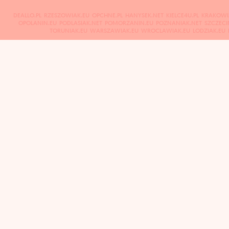
DEALLO.PL
RZESZOWIAK.EU
OPCHNE.PL
HANYSEK.NET
KIELCE4U.PL
KRAKOWI
OPOLANIN.EU
PODLASIAK.NET
POMORZANIN.EU
POZNANIAK.NET
SZCZECI
TORUNIAK.EU
WARSZAWIAK.EU
WROCLAWIAK.EU
LODZIAK.EU