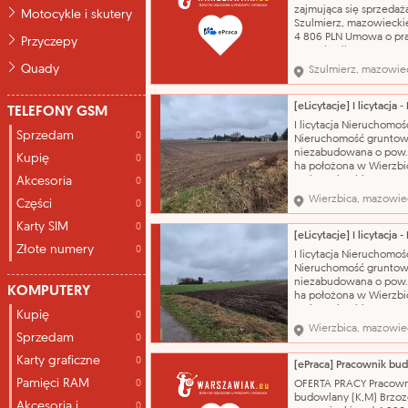
gospodarczy kontakt p
zajmująca się sprzedaż
Motocykle i skutery
Kontakt przez Powia
Szulmierz, mazowiecki
4 806 PLN Umowa o pr
Przyczepy
czas określony 13.08.2
obsługa kasy fiskalnej,
Quady
Szulmierz, mazowie
wykładanie towarów,
sprawdzanie terminów
produktów zawód -
TELEFONY GSM
Sprzedawca* kontakt p
I licytacja Nieruchomoś
Kontakt przez Powiato
Sprzedam
0
Nieruchomość gruntow
Pracy tel. 236730871 Po
niezabudowana o pow.
Kupię
0
ha położona w Wierzbi
Akcesoria
gmina Wierzbica CENA
0
WYWOŁAWCZA: 528 450
Wierzbica, mazowie
Części
0
(SZACUNKOWO: 704 60
Przedmiotem licytacji j
Karty SIM
0
nieruchomość gruntow
Złote numery
oznaczona numerem
0
I licytacja Nieruchomoś
ewidencyjnym 284 o
Nieruchomość gruntow
powierzchni 3,5800 ha,
niezabudowana o pow.
KOMPUTERY
ha położona w Wierzbi
gmina Wierzbica CENA
Kupię
0
WYWOŁAWCZA: 110 250
Wierzbica, mazowie
Sprzedam
(SZACUNKOWO: 147 000
0
Przedmiotem licytacji j
Karty graficzne
0
nieruchomość gruntow
o powierzchni 2,4700 h
Pamięci RAM
0
OFERTA PRACY Pracown
położona we wsi Wierz
budowlany (K,M) Brzo
Akcesoria i
województwo
0