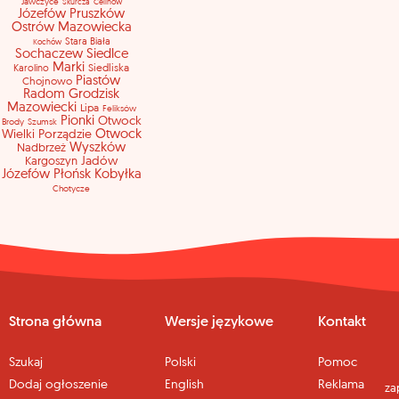
Jawczyce
Skurcza
Celinów
Józefów
Pruszków
Ostrów Mazowiecka
Stara Biała
Kochów
Sochaczew
Siedlce
Marki
Siedliska
Karolino
Piastów
Chojnowo
Radom
Grodzisk
Mazowiecki
Lipa
Feliksów
Pionki
Otwock
Brody
Szumsk
Wielki
Porządzie
Otwock
Wyszków
Nadbrzeż
Jadów
Kargoszyn
Józefów
Płońsk
Kobyłka
Chotycze
Strona główna
Wersje językowe
Kontakt
Szukaj
Polski
Pomoc
Dodaj ogłoszenie
English
Reklama
za