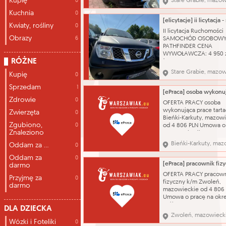
Kupię
Stare Grabie, mazow
0
osobowy Marka: Audi 
Kuchnia
A6 Typ nadwozia: kom
0
Pojemność silnika: 239
Kwiaty, rośliny
0
Rodzaj paliwa: benzyn
II licytacja Ruchomości
produkcji: 2004 Skrzyni
Obrazy
6
SAMOCHÓD OSOBOWY 
biegów: automatyczna
PATHFINDER CENA
WYWOŁAWCZA: 4 950 
RÓŻNE
(SZACUNKOWO: 9 900 z
kluczyka, brak przegląd
Stare Grabie, mazow
Kupię
0
dokumentów, uszkodz
powłoka lakiernicza. 
Sprzedam
1
katalogowa: Samochód
Zdrowie
osobowy Marka: Nissan
0
OFERTA PRACY osoba
Pathfinder Typ nadwozi
wykonująca prace tart
Zwierzęta
0
ciężarowy Pojemność si
Bieńki-Karkuty, mazow
Zgubiono,
0
od 4 806 PLN Umowa o
Znaleziono
na czas określony 07.08
sortowanie desek i fryz
Bieńki-Karkuty, maz
Oddam za ...
0
wykształcenie - pods
zawód - Tartacznik Wy
Oddam za
0
Parkietu Alina Kurłows
darmo
Kontakt bezpośrednio 
OFERTA PRACY pracow
Przyjmę za
0
pracodawcy Powiatowy
fizyczny k/m Zwoleń,
darmo
Pracy
mazowieckie od 4 806
Umowa o pracę na okr
próbny 06.08.2026 po
DLA DZIECKA
pracach budowlanych
Zwoleń, mazowieck
wykształcenie - pods
Wózki i Foteliki
0