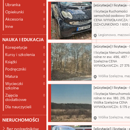
zawód - Pomocniczy ro
Ubranka
0
budowlany Usługi Re
Budowlane Jacek Biele
I licytacja Ruchomości
Opiekunki
0
Kontakt bezpośrednio 
samochód osobowy S
pracodawcy tel. 73288
Akcesoria
0
CENA WYWOŁAWCZA: 1 
(SZACUNKOWO: 1 600 z
Inne
0
Pojazd posiada uszkod
prawy tył (wypadek
Legionowo, mazowi
komunikacyjny, uderze
NAUKA I EDUKACJA
prawe tylne koło) brak
powietrza , badanie te
Korepetycje
0
do 25.08.2026r, brak
I licytacja Nieruchomośc
Kursy i szkolenia
0
możliwości odpalenia a
rolne nr ew. 496, 497 -
brak możliwości odczyt
Szelężna CENA
Książki
0
WYWOŁAWCZA: 27 375 
Podręczniki
0
(SZACUNKOWO: 36 500 
Nazwa katalogowa: Gr
Matura
Wólka Szelężna, ma
0
Oznaczenie księgi wiec
lub zbiór dokumentów:
Wycieczki
0
RA1Z/00012985/5 Własn
szkolne
inne prawa rzeczowe:
I licytacja Nieruchomośc
Zajęcia
0
własność Numer ewide
rolne nr ew. 180, 215, 21
dodatkowe
działki i powierzchn
Wólka Szelężna CENA
Dla nauczycieli
WYWOŁAWCZA: 5 175 z
0
(SZACUNKOWO: 6 900 
Działki położone są w 
Wólka Szelężna, ma
NIERUCHOMOŚCI
ekstensywnego rolnict
oznaczonych symbolem
Bez pośredników
RE w obszarze krajobra