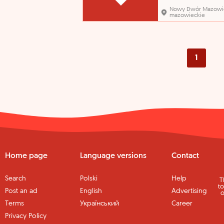
ORGANIZACYJNA: WYD
Nowy Dwór Mazowie
ZARZĄDZANIA KRYZY
mazowieckie
I OCHRONY LUDNOŚCI
Dwór Mazowiecki,
mazowieckie od 8 000
10 000 PLN wynagrodz
brutto w przedziale 8 0
10 000,00 zł (obejmuje
1
wszystkie składniki w
Home page
Language versions
Contact
Search
Polski
Help
T
to
Post an ad
English
Advertising
o
Terms
Український
Career
Privacy Policy