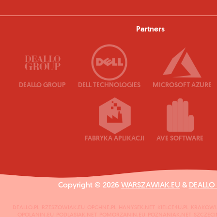
Partners
DEALLO GROUP
DELL TECHNOLOGIES
MICROSOFT AZURE
FABRYKA APLIKACJI
AVE SOFTWARE
Copyright © 2026
WARSZAWIAK.EU
&
DEALLO
DEALLO.PL
RZESZOWIAK.EU
OPCHNE.PL
HANYSEK.NET
KIELCE4U.PL
KRAKOWI
OPOLANIN.EU
PODLASIAK.NET
POMORZANIN.EU
POZNANIAK.NET
SZCZECI