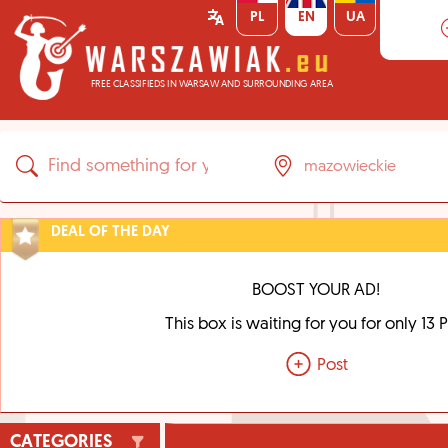
PL
EN
UA
FREE CLASSIFIEDS IN WARSAW AND SURROUNDING AREA
DEAL OF THE DAY
BOOST YOUR AD!
This box is waiting for you for only 13 
Post
CATEGORIES