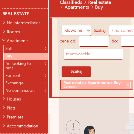
Classifieds
Real estate
Apartments
Buy
REAL ESTATE
No intermediaries
Szukaj:
Rooms
Apartments
cena od:
do:
Sell
0
Buy
0
I'm looking to
0
rent
For rent
0
Real estate » Apartments » Buy
Exchange
0
Category
No commission
0
Houses
Plots
Premises
Accommodation