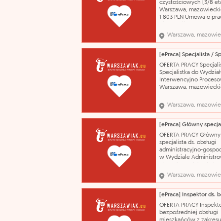
czystościowych (3/8 et
Regulaminem wynagra
Warszawa, mazowiecki
pracowników Urzęd
1 803 PLN Umowa o pra
okres próbny 10.08.202
Sprzątanie pomieszcze
Warszawa, mazowie
biurowych, wycieranie 
odkurzanie, wymiana 
na śmiecie, wyniesieni
do kontenerów. wykszt
OFERTA PRACY Specjalis
- podstawowe zawód
Specjalistka do Wydzia
Interwencyjno Proces
Warszawa, mazowiecki
6 000 do 7 500 PLN Pr
oferuje: 1. Zatrudnieni
Warszawa, mazowie
sektorze publicznym, 2
Ciekawą pracę pełną 
3. Wynagrodzenie sto
posiadanego doświadcz
OFERTA PRACY Główny
umiejętności, 4. Możli
specjalista ds. obsługi
administracyjno-gospo
w Wydziale Administr
Nieruchomościami Biur
Administracyjnego (nr r
Warszawa, mazowie
ogłoszenia: UM/9470/
ŁKO) K/M Warszawa,
mazowieckie od 9 000
9 500 PLN Premie/dodat
OFERTA PRACY Inspekto
zgodnie z Regulamine
bezpośredniej obsługi
wynagradzania praco
mieszkańców z zakres