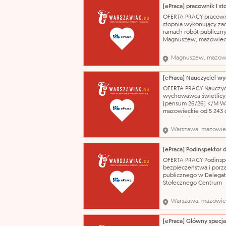
czystości (sprzątaczka)
Orzeczenie o stopniu
OFERTA PRACY pracown
niepełnosprawności. T
stopnia wykonujący za
SPÓŁKA Z OGR
ramach robót publiczn
Magnuszew, mazowiec
4 806 PLN Umowa o pr
czas określony 17.08.2
Magnuszew, mazow
pracownik I stopnia
wykonujący zadania w
robót publicznych
wykształcenie - brak lu
OFERTA PRACY Nauczyc
niepełne podstawowe 
wychowawca świetlicy
Robotnik gospodar
(pensum 26/26) K/M W
mazowieckie od 5 243 
PLN + dodatek motywac
dodatek za wysługę la
Warszawa, mazowie
o pracę na czas nieokr
01.09.2026 - zapewnie
bezpieczeństwa uczni
czasie zajęć organizo
OFERTA PRACY Podinspe
przez szkołę; - nadzór
bezpieczeństwa i porz
publicznego w Delega
Stołecznego Centrum
Bezpieczeństwa w Dzie
Ursynów (nr ref. ogłosz
Warszawa, mazowie
UM/9468/2026/CB/UST
Warszawa, mazowiecki
6 400 do 7 300 PLN Pr