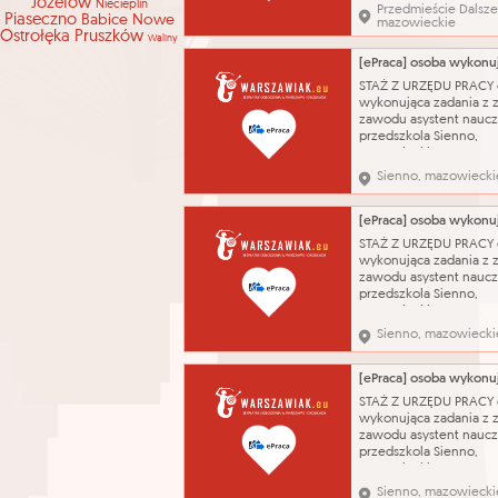
Józefów
Niecieplin
Przedmieście Dalsze
dotyczy 01.09.2026 wg
Piaseczno
Babice Nowe
mazowieckie
programu stażu wykszta
Ostrołęka
Pruszków
Waliny
średnie ogólnokształcą
zawód - Pomoc kuche
kontakt przez PUP Kont
STAŻ Z URZĘDU PRACY 
przez Powiatowy Urząd
wykonująca zadania z 
tel. 48332
zawodu asystent naucz
przedszkola Sienno,
mazowieckie 2 854,30 
dotyczy 01.09.2026 wg
Sienno, mazowiecki
programu stażu wykszta
średnie ogólnokształcą
wykształcenie - wyższ
licencjat) zawód - Asys
STAŻ Z URZĘDU PRACY 
nauczyciela przedszkol
wykonująca zadania z 
zawodu asystent naucz
przedszkola Sienno,
mazowieckie 2 854,30 
dotyczy 01.09.2026 wg
Sienno, mazowiecki
programu stażu wykszta
średnie ogólnokształcą
wykształcenie - wyższ
licencjat) zawód - Asys
STAŻ Z URZĘDU PRACY 
nauczyciela przedszkol
wykonująca zadania z 
zawodu asystent naucz
przedszkola Sienno,
mazowieckie 2 854,30 
dotyczy 01.09.2026 wg
Sienno, mazowiecki