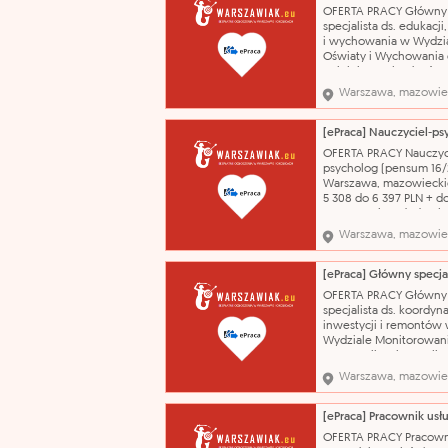
oferuje: - umowę o prac
OFERTA PRACY Główny
dodatek stażowy, - ro
specjalista ds. edukacji
i wychowania w Wydzi
Oświaty i Wychowania 
Dzielnicy Mokotów (Nr 
ogłoszenia: DZ-
Warszawa, mazowie
IV/9467/2026/WOW/AC
Warszawa, mazowiecki
PLN Wynagrodzenie zg
Regulaminem wynagra
OFERTA PRACY Nauczyc
pracowników Urzędu m
psycholog (pensum 16/
stołecznego Warszaw
Warszawa, mazowiecki
5 308 do 6 397 PLN + d
motywacyjny, dodatek 
Umowa o pracę na cza
Warszawa, mazowie
określony 01.09.2026 
ze stanowiskiem.
wykształcenie - wyższ
licencjat), kierunek:
OFERTA PRACY Główny
psychologia zawód -
specjalista ds. koordyna
Nauczyciel psycho
inwestycji i remontów
Wydziale Monitorowan
Inwestycji II Biura Polity
Inwestycyjnej (nr ref.
Warszawa, mazowie
ogłoszenia:
UM/9471/2026/PI/UST)
Warszawa, mazowiecki
7 500 do 8 500 PLN
OFERTA PRACY Pracown
Premie/dodatki: zgodni