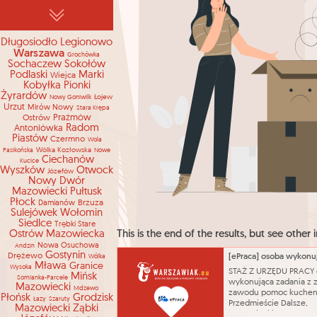
Długosiodło
Legionowo
Warszawa
Grochówka
Sochaczew
Sokołów
Podlaski
Marki
Wiejca
Kobyłka
Pionki
Żyrardów
Łojew
Nowy Goniwilk
Urzut
Mirów Nowy
Stara Krępa
Prażmów
Ostrów
Radom
Antoniówka
Piastów
Czermno
Wola
Wólka Kozłowska
Pasikońska
Nowe
Ciechanów
Kucice
Wyszków
Otwock
Józefów
Nowy Dwór
Mazowiecki
Pułtusk
Płock
Brzuza
Damianów
Sulejówek
Wołomin
Siedlce
Trębki Stare
Ostrów Mazowiecka
This is the end of the results, but see other i
Nowa Osuchowa
Andzin
Gostynin
Drężewo
Wólka
Mława
Granice
Wysoka
STAŻ Z URZĘDU PRACY 
Mińsk
Somianka-Parcele
wykonująca zadania z 
Mazowiecki
Mdzewo
zawodu pomoc kuche
Płońsk
Grodzisk
Łazy
Szaruty
Przedmieście Dalsze,
Mazowiecki
Ząbki
mazowieckie 2 854,30 