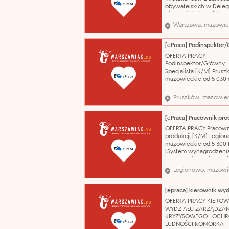
Ur
obywatelskich w Deleg
Biura Administracji i S
Obywatelskich w Dziel
Warszawa, mazowie
Bemowo (nr ref.
UM/9469/2026/AO/US
Warszawa, mazowiecki
6 800 do 7 500 PLN Pr
OFERTA PRACY
oferuje: - umowę o prac
Podinspektor/Główny
dodatek stażo
Specjalista (K/M) Prusz
mazowieckie od 5 030
10 800 PLN Umowa o pr
czas określony 01.09.2
Pruszków, mazowie
Opracowywanie proje
uchwał, informacji, wn
analiz dla Zarządu Pow
zakresie zadań stanowi
OFERTA PRACY Pracown
pracy. Prowadzenie sp
produkcji [K/M] Legio
kadrowych dyrektorów 
mazowieckie od 5 300 
[System wynagrodzenia]
z angażu (4850 brutto 
premia min. 450 zł Um
Legionowo, mazowi
zlecenie / Umowa o
świadczenie usług 07.
obsługa maszyn i urzą
produkcyjnych, wykon
OFERTA PRACY KIEROW
prac zgodnie z dokume
WYDZIAŁU ZARZĄDZAN
techniczną
KRYZYSOWEGO I OCH
LUDNOŚCI KOMÓRKA