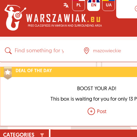
PL
EN
UA
FREE CLASSIFIEDS IN WARSAW AND SURROUNDING AREA
DEAL OF THE DAY
BOOST YOUR AD!
This box is waiting for you for only 13 
Post
CATEGORIES