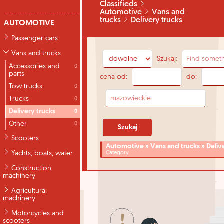
Classifieds
Automotive
Vans and
trucks
Delivery trucks
AUTOMOTIVE
Passenger cars
Vans and trucks
Szukaj:
Accessories and
0
parts
cena od:
do:
Tow trucks
0
Trucks
0
Delivery trucks
0
Other
0
Scooters
Automotive » Vans and trucks » Deliv
Yachts, boats, water
Category
Construction
machinery
Agricultural
machinery
Motorcycles and
scooters