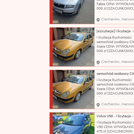
biegów: manualna Nr r
Fabia CENA WYWOŁAW
000 zł (SZACUNKOWO:
zł) Nazwa katalogowa:
Samochód osobowy Ma
Ciechanów, mazowi
Škoda Model: Fabia Typ
nadwozia: hatchback-5
Pojemność silnika: 1198
Rodzaj paliwa: benzyn
I licytacja Ruchomości
produkcji: 2003 Skrzyni
samochód osobowy Cit
biegów: manualna Nr r
Xsara CENA WYWOŁAW
000 zł (SZACUNKOWO:
zł) Nazwa katalogowa:
Samochód osobowy Ma
Ciechanów, mazowi
Citroën Model: Xsara T
nadwozia: hatchback-5
Pojemność silnika: 1587
Rodzaj paliwa: benzyn
I licytacja Ruchomości
produkcji: 2002 Skrzyni
samochód osobowy Cit
biegów: manualna Nr
Xsara CENA WYWOŁAW
000 zł (SZACUNKOWO:
zł) Nazwa katalogowa:
Samochód osobowy Ma
Ciechanów, mazowi
Citroën Model: Xsara T
nadwozia: hatchback-5
Pojemność silnika: 1587
Rodzaj paliwa: benzyn
I licytacja Ruchomości 
produkcji: 2002 Skrzyni
V50 CENA WYWOŁAWC
biegów: manualna Nr
475 zł (SZACUNKOWO: 7