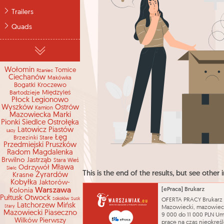
Trailers
Quads
Wołomin
Tomice
Rżaniec
Ciechanów
Makówka
Bogatki
Kroczewo
Międzyleś
Bartodzieje
Płock
Legionowo
Wyszków
Ostrów
Kamion
Mazowiecka
Marki
Pionki
Siedlce
Ostrołęka
Latowicz
Piastów
Łazy
Łęg
Brzezinki Stare
Przedmiejski
Pruszków
Radom
Magdalenka
Brwilno
Jastrząb
Stara Wieś
Odrzywół
Mława
Sielc
This is the end of the results, but see other i
Krasne
Żyrardów
Kobyłka
Jaktorów-
Warszawa
[ePraca] Brukarz
Kolonia
Pułtusk
Otwock
Sokołów
Susk
OFERTA PRACY Brukarz
Latchorzew
Mińsk
Stary
Mazowiecki, mazowiec
Mazowiecki
Piaseczno
9 000 do 11 000 PLN U
Wilków Pierwszy
pracę na czas nieokreś