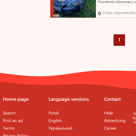
Przedmiot oferowany w
sprzedaży pochodzi z
orzeczenia Sądu o jego
Krypy, mazowieckie
przepadku na rzecz Sk
Państwa. Organ egzeku
nie opowiada za wady 
sprzedawanych ruchom
Przegląd techniczny do
21.10.2026 r..
1
Home page
Language versions
Contact
Search
Polski
Help
T
to
Post an ad
English
Advertising
o
Terms
Український
Career