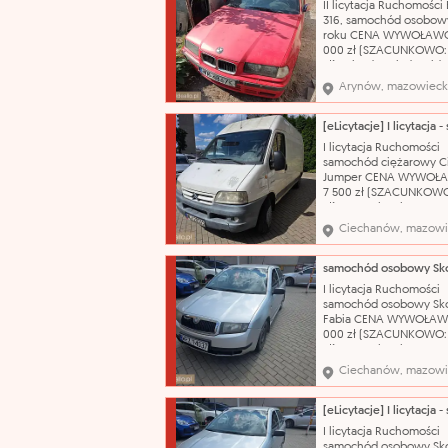
II licytacja Ruchomośc
osobowy Marka: BMW
316, samochód osobowy
roku CENA WYWOŁAWC
000 zł (SZACUNKOWO:
zł) Pojazd posiada wid
korozję, łuszczący się l
Arynów, mazowieck
bezbarwny oraz liczne
uszkodzenia i otarcia na
swojej powierzchni. N
katalogowa: Samochód
I licytacja Ruchomości
osobowy Marka: BMW
samochód ciężarowy C
Jumper CENA WYWOŁ
7 500 zł (SZACUNKOWO
zł) Nazwa katalogowa:
Samochód dostawczy M
Ciechanów, mazowi
Citroën Model: Jumper
nadwozia: bus Pojemn
silnika: 2800 cm³ Rodza
olej napędowy Rok prod
I licytacja Ruchomości
2004 Nr rejestracyjny:
samochód osobowy Sk
WCI20555
Fabia CENA WYWOŁAW
000 zł (SZACUNKOWO:
zł) Nazwa katalogowa:
Samochód osobowy Ma
Ciechanów, mazowi
Škoda Model: Fabia Typ
nadwozia: hatchback-5
Pojemność silnika: 1198
Rodzaj paliwa: benzyn
I licytacja Ruchomości
produkcji: 2003 Skrzyni
samochód osobowy Sk