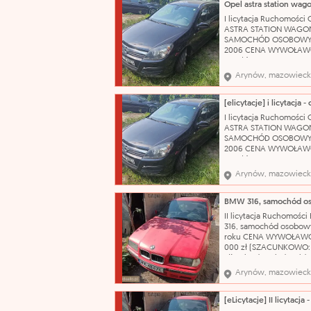
sprzęgło. Brak koła
zapasowego, klucza do 
I licytacja Ruchomości 
podnośnika. Stan techn
ASTRA STATION WAGO
używany OC ważne do:
SAMOCHÓD OSOBOWY
2006 CENA WYWOŁAWC
175 zł (SZACUNKOWO: 2
Pojazd po dłuższym prz
Arynów, mazowieck
obecnie wymaga weryfi
mechanicznej. W wielu
miejscach liczne rysy 
Wnętrze wymaga
I licytacja Ruchomości 
gruntownego czyszcze
ASTRA STATION WAGO
Nazwa katalogowa: S
SAMOCHÓD OSOBOWY
2006 CENA WYWOŁAWC
175 zł (SZACUNKOWO: 2
Pojazd po dłuższym prz
Arynów, mazowieck
obecnie wymaga weryfi
mechanicznej. W wielu
miejscach liczne rysy 
Wnętrze wymaga
II licytacja Ruchomośc
gruntownego czyszcze
316, samochód osobowy
Nazwa katalogowa: S
roku CENA WYWOŁAWC
000 zł (SZACUNKOWO:
zł) Pojazd posiada wid
korozję, łuszczący się l
Arynów, mazowieck
bezbarwny oraz liczne
uszkodzenia i otarcia na
swojej powierzchni. N
katalogowa: Samochód