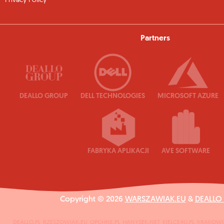
Privacy Policy
Partners
DEALLO GROUP
DELL TECHNOLOGIES
MICROSOFT AZURE
FABRYKA APLIKACJI
AVE SOFTWARE
Copyright © 2026
WARSZAWIAK.EU
&
DEALLO
DEALLO.PL
RZESZOWIAK.EU
OPCHNE.PL
HANYSEK.NET
KIELCE4U.PL
KRAKOWI