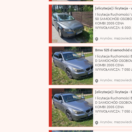
problemu. Do samoch
posiadamy komplet
oryginalnych kluczykó
I licytacja Ruchomości
Wizualny stan auta oc
50 SAMOCHÓD OSOB
jako dobry, zadbany. 
KOMBI 2005 CENA
katalog
WYWOŁAWCZA: 6 000 
(SZACUNKOWO: 8 000 
Pojazd w pełni sprawn
Arynów, mazowieck
technicznie – silnik od
problemu. Do samoch
posiadamy komplet
oryginalnych kluczykó
I licytacja Ruchomości
Wizualny stan auta oc
D SAMOCHÓD OSOBO
jako dobry, zadbany. 
KOMBI 2005 CENA
katalog
WYWOŁAWCZA: 7 050 z
(SZACUNKOWO: 9 400 
Uszkodzony, porysowa
Arynów, mazowieck
przedni zderzak. Pękni
prawa tylna lampa. Us
sprzęgło. Brak koła
zapasowego, klucza do 
I licytacja Ruchomości
podnośnika. Stan techn
D SAMOCHÓD OSOBO
używany OC ważne do:
KOMBI 2005 CENA
WYWOŁAWCZA: 7 050 z
(SZACUNKOWO: 9 400 
Uszkodzony, porysowa
Arynów, mazowieck
przedni zderzak. Pękni
prawa tylna lampa. Us