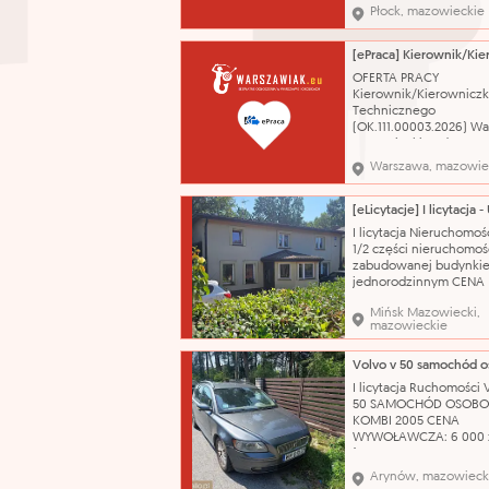
wynagrodzeniu: 1.
Płock, mazowieckie
wynagrodzenie zasadn
zgodne z Regulamine
wynagradzania praco
Urzędu Miasta Płocka
OFERTA PRACY
wprowadzonym Zarzą
Kierownik/Kierowniczk
Nr 80/2024 Prezydenta
Technicznego
Płocka
(OK.111.00003.2026) W
mazowieckie od 7 500 
Informacja o planowa
Warszawa, mazowie
przedziale wynagrodze
o jego składnikach: Zg
postanowieniami
Ponadzakładowego Uk
I licytacja Nieruchomoś
Zbiorowego Pracy dla
1/2 części nieruchomoś
Pracowników Zatrudni
zabudowanej budynki
Jednostkach B
jednorodzinnym CENA
WYWOŁAWCZA: 224 288
Mińsk Mazowiecki,
(SZACUNKOWO: 299 051
mazowieckie
Dojazd do nieruchomoś
zapewnia droga public
wyłożona kostką bruk
odległości około 550 m
I licytacja Ruchomości
przystanek autobusow
50 SAMOCHÓD OSOB
odległości ok. 800 m st
KOMBI 2005 CENA
WYWOŁAWCZA: 6 000 
(SZACUNKOWO: 8 000 
Pojazd w pełni sprawn
Arynów, mazowieck
technicznie – silnik od