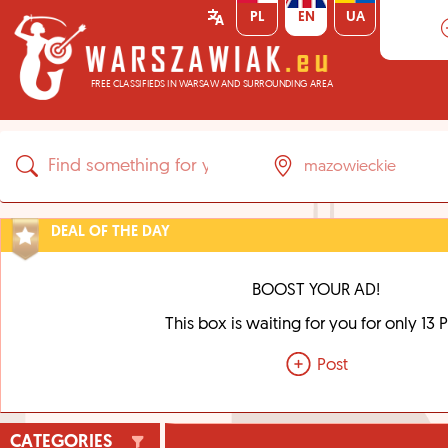
PL
EN
UA
FREE CLASSIFIEDS IN WARSAW AND SURROUNDING AREA
DEAL OF THE DAY
BOOST YOUR AD!
This box is waiting for you for only 13 
Post
CATEGORIES