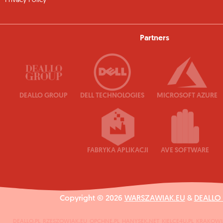
Privacy Policy
Partners
DEALLO GROUP
DELL TECHNOLOGIES
MICROSOFT AZURE
FABRYKA APLIKACJI
AVE SOFTWARE
Copyright © 2026
WARSZAWIAK.EU
&
DEALLO
DEALLO.PL
RZESZOWIAK.EU
OPCHNE.PL
HANYSEK.NET
KIELCE4U.PL
KRAKOWI