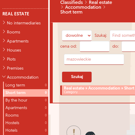
Classifieds
Real estate
Accommodation
Short term
REAL ESTATE
No intermediaries
Rooms
Szukaj:
Apartments
cena od:
do:
Houses
Plots
Premises
Accommodation
Long term
0
Real estate » Accommodation » Short
Short term
Category
0
By the hour
0
Apartments
0
Rooms
0
Hostels
0
Hotels
0