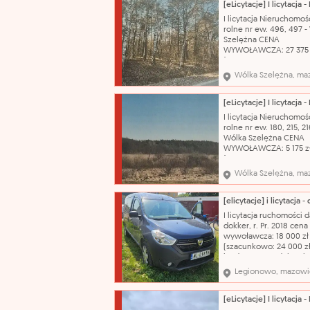
powietrza , badanie te
do 25.08.2026r, brak
I licytacja Nieruchomośc
możliwości odpalenia a
rolne nr ew. 496, 497 -
brak możliwości odczyt
Szelężna CENA
WYWOŁAWCZA: 27 375 
(SZACUNKOWO: 36 500 
Nazwa katalogowa: Gr
Wólka Szelężna, ma
Oznaczenie księgi wiec
lub zbiór dokumentów:
RA1Z/00012985/5 Własn
inne prawa rzeczowe:
I licytacja Nieruchomośc
własność Numer ewide
rolne nr ew. 180, 215, 21
działki i powierzchn
Wólka Szelężna CENA
WYWOŁAWCZA: 5 175 z
(SZACUNKOWO: 6 900 
Działki położone są w 
Wólka Szelężna, ma
ekstensywnego rolnict
oznaczonych symbolem
RE w obszarze krajobra
chronionego "Dolina Rz
I licytacja ruchomości d
Zwolenki". Nazwa kata
dokker, r. Pr. 2018 cena
wywoławcza: 18 000 zł
(szacunkowo: 24 000 zł
jeżdżący, stan dobry, b
szyby w lewych drzwiac
Legionowo, mazowi
auta. Nazwa katalogow
samochód osobowy ma
dacia model: dokker ty
nadwozia: kombi poje