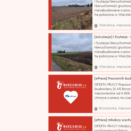
I licytacja Nieruchomoś
silnika: 1461 cm³ rodzaj
Nieruchomość gruntow
niezabudowana o pow.
ha położona w Wierzbi
gmina Wierzbica CENA
WYWOŁAWCZA: 528 450
Wierzbica, mazowie
(SZACUNKOWO: 704 60
Przedmiotem licytacji j
nieruchomość gruntow
oznaczona numerem
I licytacja Nieruchomoś
ewidencyjnym 284 o
Nieruchomość gruntow
powierzchni 3,5800 ha,
niezabudowana o pow.
ha położona w Wierzbi
gmina Wierzbica CENA
WYWOŁAWCZA: 110 250
Wierzbica, mazowie
(SZACUNKOWO: 147 000
Przedmiotem licytacji j
nieruchomość gruntow
o powierzchni 2,4700 h
OFERTA PRACY Pracown
położona we wsi Wierz
budowlany (K,M) Brzo
województwo
mazowieckie od 4 806
Umowa o pracę na cza
określony 06.08.2026
Prowadzenie robót
Brzozówka, mazowi
wykończeniowych i
remontowych w doma
jednorodzinnych i
mieszkaniach. wykształ
OFERTA PRACY młodsz
zasadnicze zawodowe 
wychowawca/starszy