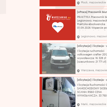
PLN Informacja o
Płock, mazowieckie
wynagrodzeniu: 1.
wynagrodzenie zasadn
zgodne z Regulamine
[ePraca] Pracownik bi
wynagradzania praco
PRAKTYKA Pracownik b
Urzędu Miasta Płocka
Legionowo, mazowieck
wprowadzonym Zarzą
Praktyka absolwencka
Nr 80/2
01.09.2026 Wsparcie pr
administracyjnych w fi
dziale księgowym,
Legionowo, mazowi
technologicznym, kad
digitalizacja dokumenta
obsługa urządzeń biu
takich jak drukarki,
I licytacja ruchomości
kserokopiarki, skanery;
volkswagen crafter 201
przyjmowanie i rozsyła
wywoławcza: 16 328 zł
(szacunkowo: 21 771 zł)
stwierdzono nieszczeln
wycieków. Zawieszeni
Warszawa, mazowie
stanie charakterystycz
wieku i przebiegu poja
Powłoka lakiernicza w 
dobrym z widocznymi 
I licytacja Ruchomości
zarysowań, niewielkie 
SAMOCHODOWY SIOD
SCANIA R560 CENA
WYWOŁAWCZA: 33 750 
(SZACUNKOWO: 45 000
Pojazd uszkodzony. Je
Marki, mazowieckie
kluczyk Nazwa katalog