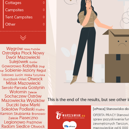
Cottages
0
Campsites
0
Tent Campsites
0
Other
0
Węgrów
Nowy Puznów
Ostrołęka
Płock
Nowy
Dwór Mazowiecki
Sulejówek
Gutów
Kobyłka
Goworowo
Długi
Sobienie-Jeziory
Regut
Kąt
Lucin
Sobowo
Wólka Tyrzyńska
Otwock
Kuczbork-Wieś
Mińsk Mazowiecki
Seroki-Parcela
Gostynin
Wołomin
Zalesie
Sochaczew
Ostrów
This is the end of the results, but see other i
Mazowiecka
Wyszków
Duczki
Marki
Dębe
Sokołów Podlaski
Kłudno
Kamion
Skubianka
Bronowo-
OFERTA PRACY Stanowi
Piaseczno
Zalesie
spraw pozyskiwania fu
Legionowo
Prażmów
zewnętrznych Tarczyn,
Radom
Siedlce
Otwock
mazowieckie od 6 000