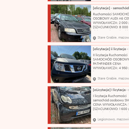
Ciągnik siodłowy Marka
Model: SERIA R Zastos
ciągnik siodłowy Poje
Ruchomości SAMOCH
silnika: 15607 cm³ Rodz
OSOBOWY AUDI A6 CE
paliwa: olej nap
WYWOŁAWCZA: 2 000 
(SZACUNKOWO: 8 000 z
dokumentów. Jeden kl
Nazwa katalogowa: S
Stare Grabie, mazow
osobowy Marka: Audi 
A6 Typ nadwozia: kom
Pojemność silnika: 239
Rodzaj paliwa: benzyn
II licytacja Ruchomości
produkcji: 2004 Skrzyni
SAMOCHÓD OSOBOWY 
biegów: automatyczna
PATHFINDER CENA
WYWOŁAWCZA: 4 950 
(SZACUNKOWO: 9 900 z
kluczyka, brak przegląd
Stare Grabie, mazow
dokumentów, uszkodz
powłoka lakiernicza. 
katalogowa: Samochód
osobowy Marka: Nissan
I licytacja Ruchomości
Pathfinder Typ nadwozi
samochód osobowy S
ciężarowy Pojemność si
CENA WYWOŁAWCZA: 1 
(SZACUNKOWO: 1 600 z
Pojazd posiada uszkod
prawy tył (wypadek
Legionowo, mazowi
komunikacyjny, uderze
prawe tylne koło) brak