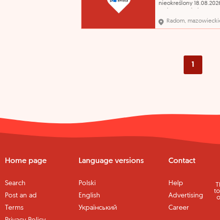
nieokreślony 18.08.202
Wykonywanie kompozy
florystycznych, obsługa
Radom, mazowiecki
wykształcenie - średni
ogólnokształcące zawó
Florysta* Umiejętności
manualne, mile widzia
doświadczenie, możlo
przyuczenia,
1
Home page
Language versions
Contact
Search
Polski
Help
T
to
Post an ad
English
Advertising
o
Terms
Український
Career