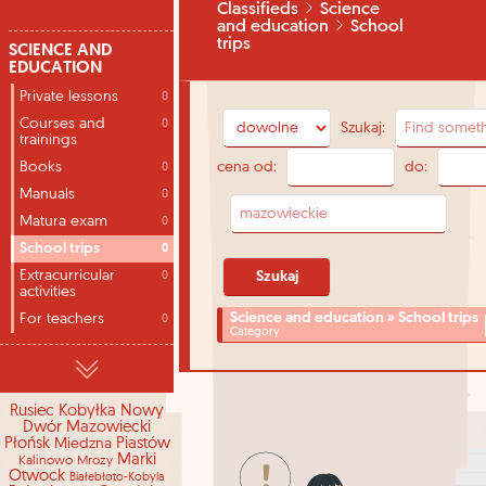
Classifieds
Science
and education
School
trips
SCIENCE AND
EDUCATION
Private lessons
0
Courses and
0
Szukaj:
trainings
cena od:
do:
Books
0
Manuals
0
Matura exam
0
School trips
0
Extracurricular
0
activities
Science and education » School trips
For teachers
0
Category
Rusiec
Kobyłka
Nowy
Dwór Mazowiecki
Płońsk
Miedzna
Piastów
Marki
Kalinowo
Mrozy
Otwock
Białebłoto-Kobyla