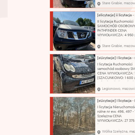
Nazwa katalogowa: S
Stare Grabie, mazow
osobowy Marka: Audi 
A6 Typ nadwozia: kom
Pojemność silnika: 239
Rodzaj paliwa: benzyn
II licytacja Ruchomości
produkcji: 2004 Skrzyni
SAMOCHÓD OSOBOWY 
biegów: automatyczna
PATHFINDER CENA
WYWOŁAWCZA: 4 950 
(SZACUNKOWO: 9 900 z
kluczyka, brak przegląd
Stare Grabie, mazow
dokumentów, uszkodz
powłoka lakiernicza. 
katalogowa: Samochód
osobowy Marka: Nissan
I licytacja Ruchomości
Pathfinder Typ nadwozi
samochód osobowy S
ciężarowy Pojemność si
CENA WYWOŁAWCZA: 1 
(SZACUNKOWO: 1 600 z
Pojazd posiada uszkod
prawy tył (wypadek
Legionowo, mazowi
komunikacyjny, uderze
prawe tylne koło) brak
powietrza , badanie te
do 25.08.2026r, brak
I licytacja Nieruchomośc
możliwości odpalenia a
rolne nr ew. 496, 497 -
brak możliwości odczyt
Szelężna CENA
WYWOŁAWCZA: 27 375 
(SZACUNKOWO: 36 500 
Nazwa katalogowa: Gr
Wólka Szelężna, ma
Oznaczenie księgi wiec