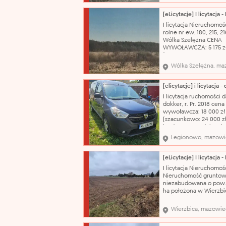
lub zbiór dokumentów:
RA1Z/00012985/5 Własn
inne prawa rzeczowe:
I licytacja Nieruchomośc
własność Numer ewide
rolne nr ew. 180, 215, 21
działki i powierzchn
Wólka Szelężna CENA
WYWOŁAWCZA: 5 175 z
(SZACUNKOWO: 6 900 
Działki położone są w 
Wólka Szelężna, ma
ekstensywnego rolnict
oznaczonych symbolem
RE w obszarze krajobra
chronionego "Dolina Rz
I licytacja ruchomości d
Zwolenki". Nazwa kata
dokker, r. Pr. 2018 cena
wywoławcza: 18 000 zł
(szacunkowo: 24 000 zł
jeżdżący, stan dobry, b
szyby w lewych drzwiac
Legionowo, mazowi
auta. Nazwa katalogow
samochód osobowy ma
dacia model: dokker ty
nadwozia: kombi poje
I licytacja Nieruchomoś
silnika: 1461 cm³ rodzaj
Nieruchomość gruntow
niezabudowana o pow.
ha położona w Wierzbi
gmina Wierzbica CENA
WYWOŁAWCZA: 528 450
Wierzbica, mazowie
(SZACUNKOWO: 704 60
Przedmiotem licytacji j