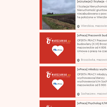
nieruchomość gruntow
oznaczona numerem
I licytacja Nieruchomoś
ewidencyjnym 284 o
Nieruchomość gruntow
powierzchni 3,5800 ha,
niezabudowana o pow.
ha położona w Wierzbi
gmina Wierzbica CENA
WYWOŁAWCZA: 110 250
Wierzbica, mazowie
(SZACUNKOWO: 147 000
Przedmiotem licytacji j
nieruchomość gruntow
o powierzchni 2,4700 h
OFERTA PRACY Pracown
położona we wsi Wierz
budowlany (K,M) Brzo
województwo
mazowieckie od 4 806
Umowa o pracę na cza
określony 06.08.2026
Prowadzenie robót
Brzozówka, mazowi
wykończeniowych i
remontowych w doma
jednorodzinnych i
mieszkaniach. wykształ
OFERTA PRACY młodsz
zasadnicze zawodowe 
wychowawca/starszy
Pozostali robotnicy bu
wychowawca k/m Soc
robót wykońc
mazowieckie od 5 900
6 400 PLN wynagrodze
zawiera dodatek socjal
Sochaczew, mazowi
wynagrodzenia dodate
stażowy Umowa o prac
okres próbny 01.10.202
[ePraca] Psycholog K/
Zapewnienie prawidłow