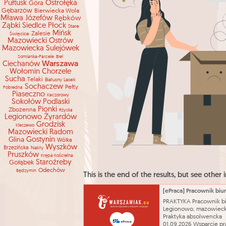
Pułtusk
Ostrołęka
Góra
Gębarzów
Bierwiecka Wola
Mława
Józefów
Rębków
Ząbki
Siedlce
Płock
Stare
Mińsk
Zalesie
Święcice
Mazowiecki
Ostrów
Mazowiecka
Sulejówek
Somianka-Parcele
Biel
Warszawa
Ciechanów
Wołomin
Chorzele
Sucha
Telaki
Białusny Lasek
Sochaczew
Pełty
Pobiedna
Piaseczno
Kaczorowy
Sokołów Podlaski
Pionki
Zbożenna
Rżyska
Legionowo
Żyrardów
Grodzisk
Kleszewo
Mazowiecki
Radom
Glina
Gostynin
Wólka
Wyszków
Brzezińska
Nakły
Pruszków
Krępa Kościelna
Staroźreby
Gołąbek
Odechów
Będzymin
This is the end of the results, but see other i
[ePraca] Pracownik bi
PRAKTYKA Pracownik b
Legionowo, mazowieck
Praktyka absolwencka
01.09.2026 Wsparcie pr