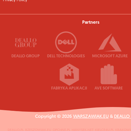
Privacy Policy
Partners
DEALLO GROUP
DELL TECHNOLOGIES
MICROSOFT AZURE
FABRYKA APLIKACJI
AVE SOFTWARE
Copyright © 2026
WARSZAWIAK.EU
&
DEALLO
DEALLO.PL
RZESZOWIAK.EU
OPCHNE.PL
HANYSEK.NET
KIELCE4U.PL
KRAKOWI