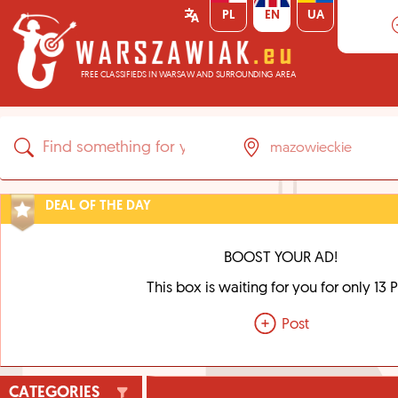
PL
EN
UA
FREE CLASSIFIEDS IN WARSAW AND SURROUNDING AREA
DEAL OF THE DAY
BOOST YOUR AD!
This box is waiting for you for only 13 
Post
CATEGORIES