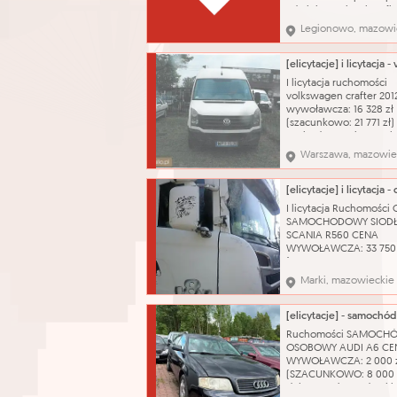
administracyjnych w fi
dziale księgowym,
Legionowo, mazowi
technologicznym, kad
digitalizacja dokumenta
obsługa urządzeń biu
takich jak drukarki,
I licytacja ruchomości
kserokopiarki, skanery;
volkswagen crafter 201
przyjmowanie i rozsyła
wywoławcza: 16 328 zł
(szacunkowo: 21 771 zł)
stwierdzono nieszczeln
wycieków. Zawieszeni
Warszawa, mazowie
stanie charakterystycz
wieku i przebiegu poja
Powłoka lakiernicza w 
dobrym z widocznymi 
I licytacja Ruchomości
zarysowań, niewielkie 
SAMOCHODOWY SIOD
SCANIA R560 CENA
WYWOŁAWCZA: 33 750 
(SZACUNKOWO: 45 000
Pojazd uszkodzony. Je
Marki, mazowieckie
kluczyk Nazwa katalog
Ciągnik siodłowy Marka
Model: SERIA R Zastos
ciągnik siodłowy Poje
Ruchomości SAMOCH
silnika: 15607 cm³ Rodz
OSOBOWY AUDI A6 CE
paliwa: olej nap
WYWOŁAWCZA: 2 000 
(SZACUNKOWO: 8 000 z
dokumentów. Jeden kl