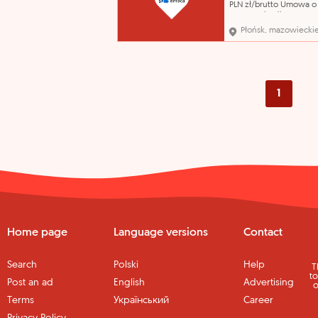
PLN zł/brutto Umowa o
na czas określony 06.0
Pozyskiwanie nowych 
Płońsk, mazowiecki
oraz opieka nad obecn
klientami, - przygotow
ofert handlowych, - ne
handlowe, - realizacja 
celi sp
1
Home page
Language versions
Contact
Search
Polski
Help
T
to
Post an ad
English
Advertising
o
Terms
Український
Career