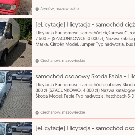
Mode
Arynów, mazowieckie
[eLicytacje] I licytacja - samochód c
I licytacja Ruchomości samochód ciężarowy C
7 500 zł (SZACUNKOWO: 10 000 zł) Nazwa katal
Marka: Citroën Model: Jumper Typ nadwozia: bus 
Rodzaj paliwa: olej napędowy Rok produkcji: 2004
Ciechanów, mazowieckie
samochód osobowy Skoda Fabia - I licy
I licytacja Ruchomości samochód osobowy Sko
000 zł (SZACUNKOWO: 4 000 zł) Nazwa katalog
Škoda Model: Fabia Typ nadwozia: hatchback-5-D 
Rodzaj paliwa: benzyna Rok produkcji: 2003 Skrzy
Ciechanów, mazowieckie
[eLicytacje] I licytacja - samochód o