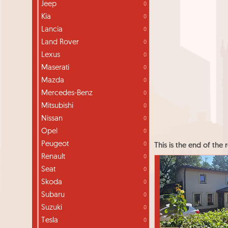
Jeep
0
Kia
0
Lancia
0
Land Rover
0
Lexus
0
Maserati
0
Mazda
0
Mercedes-Benz
0
Mitsubishi
0
Nissan
0
Opel
0
Peugeot
0
This is the end of the r
Renault
0
Seat
0
Skoda
0
Subaru
0
Suzuki
0
Tesla
0