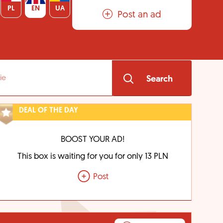
PL
EN
UA
Post an ad
Search
DEAL OF THE DAY
BOOST YOUR AD!
This box is waiting for you for only 13 PLN
Post