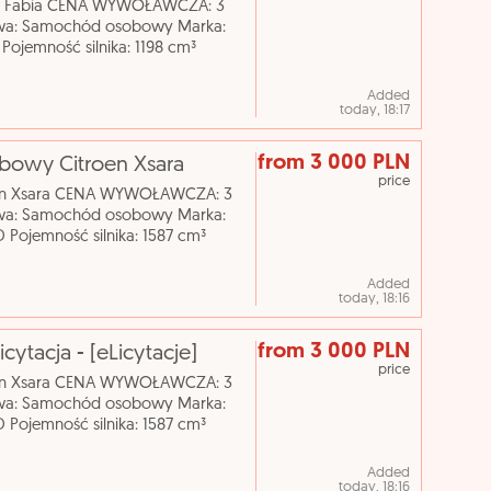
da Fabia CENA WYWOŁAWCZA: 3
owa: Samochód osobowy Marka:
Pojemność silnika: 1198 cm³
nia biegów: manualna Nr reje
Added
today, 18:17
from 3 000 PLN
sobowy Citroen Xsara
price
roen Xsara CENA WYWOŁAWCZA: 3
owa: Samochód osobowy Marka:
 Pojemność silnika: 1587 cm³
ynia biegów: manualna Nr
Added
today, 18:16
from 3 000 PLN
ytacja - [eLicytacje]
price
roen Xsara CENA WYWOŁAWCZA: 3
owa: Samochód osobowy Marka:
 Pojemność silnika: 1587 cm³
ynia biegów: manualna Nr
Added
today, 18:16