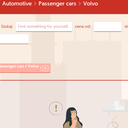
Automotive
Passenger cars
Volvo
Szukaj:
cena od:
d
assenger cars » Volvo