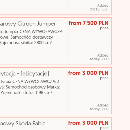
Added
today, 18:21
from 7 500 PLN
iężarowy Citroen Jumper
price
itroen Jumper CENA WYWOŁAWCZA:
ogowa: Samochód dostawczy
Pojemność silnika: 2800 cm³
 Nr rejestracyjny: WCI20555
Added
today, 18:17
from 3 000 PLN
tacja - [eLicytacje]
price
da Fabia CENA WYWOŁAWCZA: 3
owa: Samochód osobowy Marka:
Pojemność silnika: 1198 cm³
nia biegów: manualna Nr reje
Added
today, 18:17
from 3 000 PLN
sobowy Skoda Fabia
price