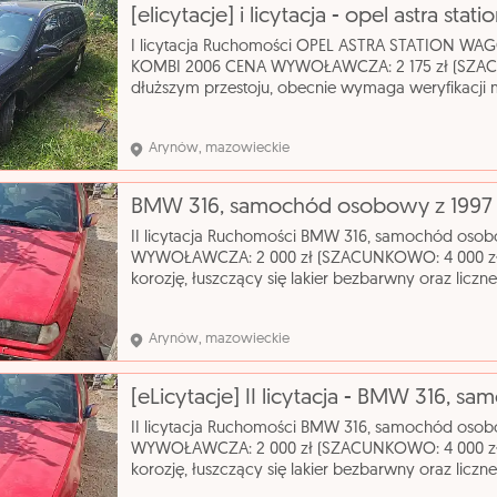
I licytacja Ruchomości OPEL ASTRA STATIO
KOMBI 2006 CENA WYWOŁAWCZA: 2 175 zł (SZACU
dłuższym przestoju, obecnie wymaga weryfikacji 
liczne rysy nadwozia. Wnętrze wymaga gruntown
katalogowa: S
Arynów, mazowieckie
II licytacja Ruchomości BMW 316, samochód osob
WYWOŁAWCZA: 2 000 zł (SZACUNKOWO: 4 000 zł)
korozję, łuszczący się lakier bezbarwny oraz liczn
całej swojej powierzchni. Nazwa katalogowa: 
Mode
Arynów, mazowieckie
II licytacja Ruchomości BMW 316, samochód osob
WYWOŁAWCZA: 2 000 zł (SZACUNKOWO: 4 000 zł)
korozję, łuszczący się lakier bezbarwny oraz liczn
całej swojej powierzchni. Nazwa katalogowa: 