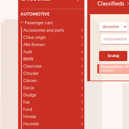
Classifieds
AUTOMOTIVE
Passenger cars
Accessories and parts
0
China origin
0
Alfa Romeo
0
Audi
0
BMW
0
Chevrolet
Automotive » P
0
Category
Chrysler
0
Citroen
0
Dacia
0
Dodge
0
Fiat
0
Ford
0
Honda
0
Hyundai
0