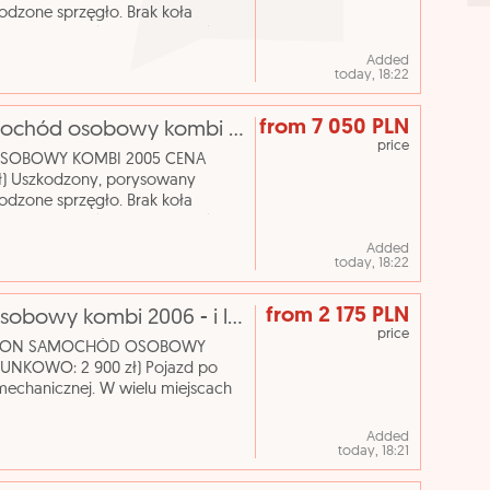
kodzone sprzęgło. Brak koła
n techniczny: używany OC ważne
Added
today, 18:22
from 7 050 PLN
[elicytacje] i licytacja - bmw 525 d samochód osobowy kombi 2005
price
 OSOBOWY KOMBI 2005 CENA
) Uszkodzony, porysowany
kodzone sprzęgło. Brak koła
n techniczny: używany OC ważne
Added
today, 18:22
from 2 175 PLN
Opel astra station wagon samochód osobowy kombi 2006 - i licytacja - [elicytacje]
price
N WAGON SAMOCHÓD OSOBOWY
NKOWO: 2 900 zł) Pojazd po
mechanicznej. W wielu miejscach
ego czyszczenia. Nazwa
Added
today, 18:21