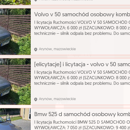
I licytacja Ruchomości VOLVO V 50 SAMOCHÓ
WYWOŁAWCZA: 6 000 zł (SZACUNKOWO: 8 000 zł)
technicznie – silnik odpala bez problemu. Do s
oryginalnych kluczyków. Wizualny stan auta ocen
katalog
Arynów, mazowieckie
I licytacja Ruchomości VOLVO V 50 SAMOCHÓ
WYWOŁAWCZA: 6 000 zł (SZACUNKOWO: 8 000 zł)
technicznie – silnik odpala bez problemu. Do s
oryginalnych kluczyków. Wizualny stan auta ocen
katalog
Arynów, mazowieckie
I licytacja Ruchomości BMW 525 D SAMOCHÓD
WYWOŁAWCZA: 7 050 zł (SZACUNKOWO: 9 400 zł