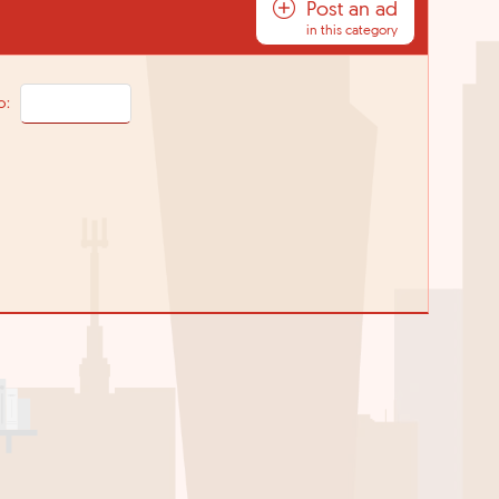
Post an ad
in this category
o: