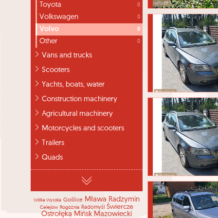
Toyota
0
Volkswagen
0
Volvo
0
Other
0
Vans and trucks
Scooters
Yachts, boats, water
Construction machinery
Agricultural machinery
Motorcycles and scooters
Trailers
Quads
Mława
Radzymin
Goślice
Wólka Wysoka
Świercze
Celejów
Rogóźnia
Radomyśl
Ostrołęka
Mińsk Mazowiecki