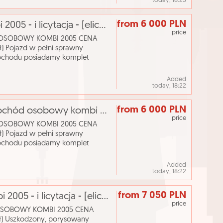
today, 18:23
from 6 000 PLN
Volvo v 50 samochód osobowy kombi 2005 - i licytacja - [elicytacje]
price
D OSOBOWY KOMBI 2005 CENA
 Pojazd w pełni sprawny
amochodu posiadamy komplet
iamy jako dobry, zadbany. Nazwa
Added
today, 18:22
from 6 000 PLN
[elicytacje] i licytacja - volvo v 50 samochód osobowy kombi 2005
price
D OSOBOWY KOMBI 2005 CENA
 Pojazd w pełni sprawny
amochodu posiadamy komplet
iamy jako dobry, zadbany. Nazwa
Added
today, 18:22
from 7 050 PLN
Bmw 525 d samochód osobowy kombi 2005 - i licytacja - [elicytacje]
price
 OSOBOWY KOMBI 2005 CENA
) Uszkodzony, porysowany