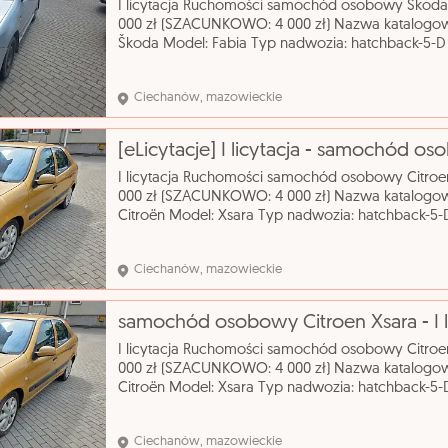
I licytacja Ruchomości samochód osobowy Sko
000 zł (SZACUNKOWO: 4 000 zł) Nazwa katalog
Škoda Model: Fabia Typ nadwozia: hatchback-5-D 
Rodzaj paliwa: benzyna Rok produkcji: 2003 Skrzy
Ciechanów, mazowieckie
[eLicytacje] I licytacja - samochód o
I licytacja Ruchomości samochód osobowy Cit
000 zł (SZACUNKOWO: 4 000 zł) Nazwa katalog
Citroën Model: Xsara Typ nadwozia: hatchback-5-D
Rodzaj paliwa: benzyna Rok produkcji: 2002 Skrz
Ciechanów, mazowieckie
samochód osobowy Citroen Xsara - I lic
I licytacja Ruchomości samochód osobowy Cit
000 zł (SZACUNKOWO: 4 000 zł) Nazwa katalog
Citroën Model: Xsara Typ nadwozia: hatchback-5-D
Rodzaj paliwa: benzyna Rok produkcji: 2002 Skrz
Ciechanów, mazowieckie