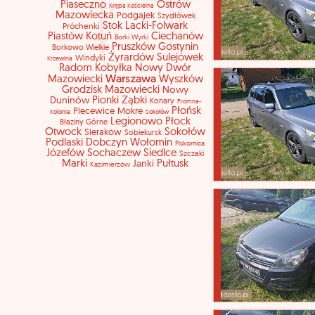
Piaseczno
Ostrów
Krępa Kościelna
Mazowiecka
Podgajek
Szydłówek
Stok Lacki-Folwark
Próchenki
Piastów
Kotuń
Ciechanów
Borki-Wyrki
Pruszków
Gostynin
Borkowo Wielkie
Żyrardów
Sulejówek
Windyki
Krzewina
Radom
Kobyłka
Nowy Dwór
Warszawa
Mazowiecki
Wyszków
Grodzisk Mazowiecki
Nowy
Duninów
Pionki
Ząbki
Konary
Promna-
Płońsk
Plecewice
Mokre
Kolonia
Sokołów
Legionowo
Płock
Błaziny Górne
Otwock
Sokołów
Sieraków
Sobiekursk
Podlaski
Dobczyn
Wołomin
Piskornica
Józefów
Sochaczew
Siedlce
Szczaki
Marki
Janki
Pułtusk
Kazimierzów