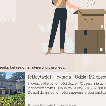
esults, but see other interesting classifieds...
I licytacja Nieruchomości Udział 1/2 części nie
jednorodzinnym CENA WYWOŁAWCZA: 224 288 zł
Dojazd do nieruchomości zapewnia droga public
odległości około 550 m przystanek autobusowy, w 
Mińsk Mazowiecki, mazowieckie