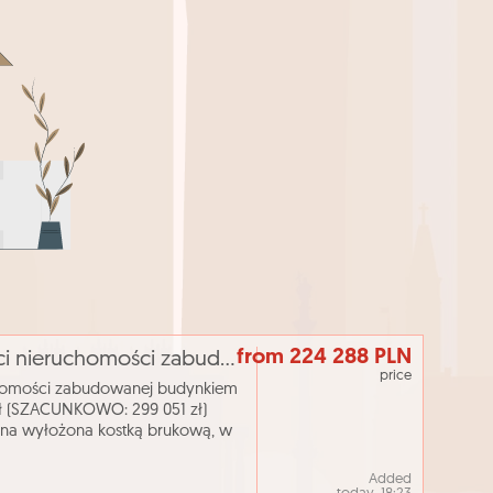
from 224 288 PLN
[eLicytacje] I licytacja - Udział 1/2 części nieruchomości zabudowanej budynkiem jednorodzinnym
price
ruchomości zabudowanej budynkiem
 (SZACUNKOWO: 299 051 zł)
zna wyłożona kostką brukową, w
odległości ok. 800 m sta
Added