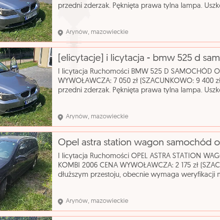
przedni zderzak. Pęknięta prawa tylna lampa. Usz
zapasowego, klucza do kół oraz podnośnika. Sta
do: 2027-
Arynów, mazowieckie
I licytacja Ruchomości BMW 525 D SAMOCHÓD
WYWOŁAWCZA: 7 050 zł (SZACUNKOWO: 9 400 zł
przedni zderzak. Pęknięta prawa tylna lampa. Usz
zapasowego, klucza do kół oraz podnośnika. Sta
do: 2027-
Arynów, mazowieckie
I licytacja Ruchomości OPEL ASTRA STATIO
KOMBI 2006 CENA WYWOŁAWCZA: 2 175 zł (SZACU
dłuższym przestoju, obecnie wymaga weryfikacji 
liczne rysy nadwozia. Wnętrze wymaga gruntown
katalogowa: S
Arynów, mazowieckie