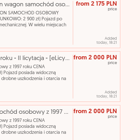
from 2 175 PLN
[elicytacje] i licytacja - opel astra station wagon samochód osobowy kombi 2006
price
N WAGON SAMOCHÓD OSOBOWY
NKOWO: 2 900 zł) Pojazd po
mechanicznej. W wielu miejscach
ego czyszczenia. Nazwa
Added
today, 18:21
from 2 000 PLN
BMW 316, samochód osobowy z 1997 roku - II licytacja - [eLicytacje]
price
owy z 1997 roku CENA
 Pojazd posiada widoczną
e drobne uszkodzenia i otarcia na
Samochód osobowy Marka: BMW
Added
today, 18:21
from 2 000 PLN
[eLicytacje] II licytacja - BMW 316, samochód osobowy z 1997 roku
price
owy z 1997 roku CENA
 Pojazd posiada widoczną
e drobne uszkodzenia i otarcia na
Samochód osobowy Marka: BMW