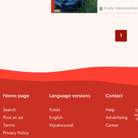
sprzedaży pochodzi z
orzeczenia Sądu o jego
Krypy, mazowieckie
przepadku na rzecz Sk
Państwa. Organ egzeku
nie opowiada za wady 
sprzedawanych ruchom
Przegląd techniczny do
21.10.2026 r..
1
Home page
Language versions
Contact
Search
Polski
Help
T
to
Post an ad
English
Advertising
o
Terms
Український
Career
Privacy Policy