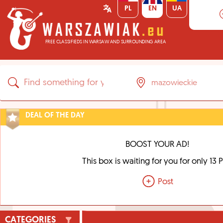
PL
EN
UA
FREE CLASSIFIEDS IN WARSAW AND SURROUNDING AREA
DEAL OF THE DAY
BOOST YOUR AD!
This box is waiting for you for only 13 
Post
CATEGORIES