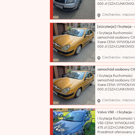
000 zł (SZACUNKOWO:
zł) Nazwa katalogowa:
Samochód osobowy Ma
Ciechanów, mazowi
Škoda Model: Fabia Typ
nadwozia: hatchback-5
Pojemność silnika: 1198
Rodzaj paliwa: benzyn
I licytacja Ruchomości
produkcji: 2003 Skrzyni
samochód osobowy Cit
biegów: manualna Nr r
Xsara CENA WYWOŁAW
000 zł (SZACUNKOWO:
zł) Nazwa katalogowa:
Samochód osobowy Ma
Ciechanów, mazowi
Citroën Model: Xsara T
nadwozia: hatchback-5
Pojemność silnika: 1587
Rodzaj paliwa: benzyn
I licytacja Ruchomości
produkcji: 2002 Skrzyni
samochód osobowy Cit
biegów: manualna Nr
Xsara CENA WYWOŁAW
000 zł (SZACUNKOWO:
zł) Nazwa katalogowa:
Samochód osobowy Ma
Ciechanów, mazowi
Citroën Model: Xsara T
nadwozia: hatchback-5
Pojemność silnika: 1587
Rodzaj paliwa: benzyn
I licytacja Ruchomości 
produkcji: 2002 Skrzyni
V50 CENA WYWOŁAWC
biegów: manualna Nr
475 zł (SZACUNKOWO: 7
Przedmiot oferowany w