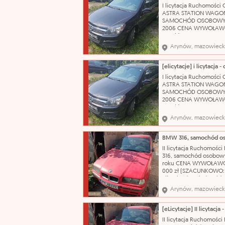
zapasowego, klucza do 
I licytacja Ruchomości 
podnośnika. Stan techn
ASTRA STATION WAGO
używany OC ważne do:
SAMOCHÓD OSOBOWY
2006 CENA WYWOŁAWC
175 zł (SZACUNKOWO: 2
Pojazd po dłuższym prz
Arynów, mazowieck
obecnie wymaga weryfi
mechanicznej. W wielu
miejscach liczne rysy 
Wnętrze wymaga
I licytacja Ruchomości 
gruntownego czyszcze
ASTRA STATION WAGO
Nazwa katalogowa: S
SAMOCHÓD OSOBOWY
2006 CENA WYWOŁAWC
175 zł (SZACUNKOWO: 2
Pojazd po dłuższym prz
Arynów, mazowieck
obecnie wymaga weryfi
mechanicznej. W wielu
miejscach liczne rysy 
Wnętrze wymaga
II licytacja Ruchomośc
gruntownego czyszcze
316, samochód osobowy
Nazwa katalogowa: S
roku CENA WYWOŁAWC
000 zł (SZACUNKOWO:
zł) Pojazd posiada wid
korozję, łuszczący się l
Arynów, mazowieck
bezbarwny oraz liczne
uszkodzenia i otarcia na
swojej powierzchni. N
katalogowa: Samochód
II licytacja Ruchomośc
osobowy Marka: BMW