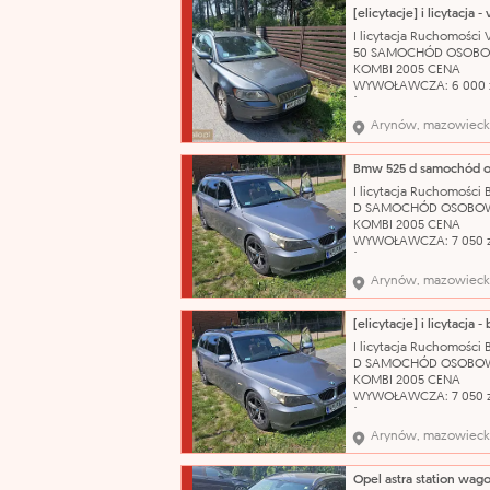
posiadamy komplet
oryginalnych kluczykó
I licytacja Ruchomości
Wizualny stan auta oc
50 SAMOCHÓD OSOB
jako dobry, zadbany. 
KOMBI 2005 CENA
katalog
WYWOŁAWCZA: 6 000 
(SZACUNKOWO: 8 000 
Pojazd w pełni sprawn
Arynów, mazowieck
technicznie – silnik od
problemu. Do samoch
posiadamy komplet
oryginalnych kluczykó
I licytacja Ruchomości
Wizualny stan auta oc
D SAMOCHÓD OSOBO
jako dobry, zadbany. 
KOMBI 2005 CENA
katalog
WYWOŁAWCZA: 7 050 z
(SZACUNKOWO: 9 400 
Uszkodzony, porysowa
Arynów, mazowieck
przedni zderzak. Pękni
prawa tylna lampa. Us
sprzęgło. Brak koła
zapasowego, klucza do 
I licytacja Ruchomości
podnośnika. Stan techn
D SAMOCHÓD OSOBO
używany OC ważne do:
KOMBI 2005 CENA
WYWOŁAWCZA: 7 050 z
(SZACUNKOWO: 9 400 
Uszkodzony, porysowa
Arynów, mazowieck
przedni zderzak. Pękni
prawa tylna lampa. Us
sprzęgło. Brak koła