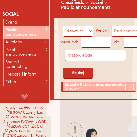
Classifieds
Social
Public announcements
SOCIAL
Events
0
Public
0
Szukaj:
announcements
cena od:
do:
Auctions
95
Parish
0
announcements
Shared
0
commuting
I report, I inform
0
Other
0
Social » Public announcements
Category
Wyszków
Przytuły Stare
Piastów
Czarny Las
Otwock
Wir
Nieczatów
Nowy Dwór
Szymanów
Mazowiecki
Ząbki
Myszyniec
Strzembowo
Płońsk
Żabokliki
Polany