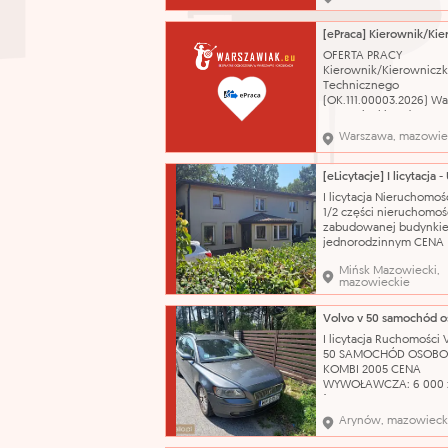
wynagrodzenie zasadn
zgodne z Regulamine
wynagradzania praco
Urzędu Miasta Płocka
OFERTA PRACY
wprowadzonym Zarzą
Kierownik/Kierowniczk
Nr 80/2024 Prezydenta
Technicznego
Płocka
(OK.111.00003.2026) W
mazowieckie od 7 500 
Informacja o planowa
Warszawa, mazowie
przedziale wynagrodze
o jego składnikach: Zg
postanowieniami
Ponadzakładowego Uk
I licytacja Nieruchomoś
Zbiorowego Pracy dla
1/2 części nieruchomoś
Pracowników Zatrudni
zabudowanej budynki
Jednostkach B
jednorodzinnym CENA
WYWOŁAWCZA: 224 288
Mińsk Mazowiecki,
(SZACUNKOWO: 299 051
mazowieckie
Dojazd do nieruchomoś
zapewnia droga public
wyłożona kostką bruk
odległości około 550 m
I licytacja Ruchomości
przystanek autobusow
50 SAMOCHÓD OSOB
odległości ok. 800 m st
KOMBI 2005 CENA
WYWOŁAWCZA: 6 000 
(SZACUNKOWO: 8 000 
Pojazd w pełni sprawn
Arynów, mazowieck
technicznie – silnik od
problemu. Do samoch