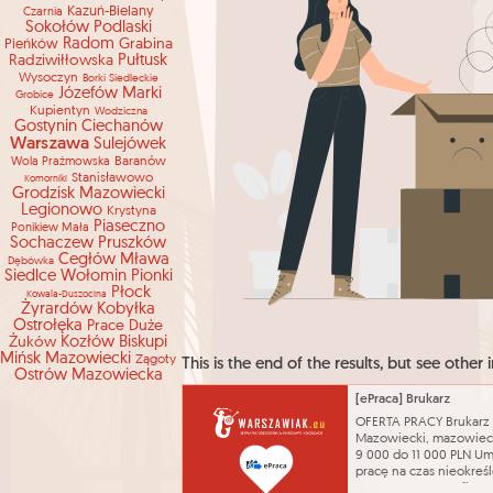
Kazuń-Bielany
Czarnia
Sokołów Podlaski
Radom
Grabina
Pieńków
Radziwiłłowska
Pułtusk
Wysoczyn
Borki Siedleckie
Józefów
Marki
Grobice
Kupientyn
Wodziczna
Gostynin
Ciechanów
Warszawa
Sulejówek
Baranów
Wola Prażmowska
Stanisławowo
Komorniki
Grodzisk Mazowiecki
Legionowo
Krystyna
Piaseczno
Ponikiew Mała
Sochaczew
Pruszków
Cegłów
Mława
Dębówka
Siedlce
Wołomin
Pionki
Płock
Kowala-Duszocina
Żyrardów
Kobyłka
Ostrołęka
Prace Duże
Żuków
Kozłów Biskupi
Mińsk Mazowiecki
Zągoty
This is the end of the results, but see other i
Ostrów Mazowiecka
[ePraca] Brukarz
OFERTA PRACY Brukarz
Mazowiecki, mazowiec
9 000 do 11 000 PLN U
pracę na czas nieokreś
09.08.2026 prace fizyc