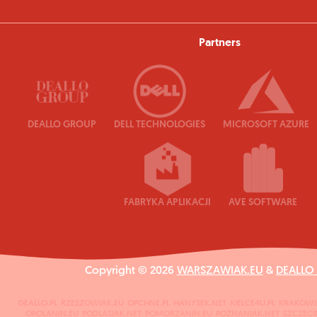
Partners
DEALLO GROUP
DELL TECHNOLOGIES
MICROSOFT AZURE
FABRYKA APLIKACJI
AVE SOFTWARE
Copyright © 2026
WARSZAWIAK.EU
&
DEALLO
DEALLO.PL
RZESZOWIAK.EU
OPCHNE.PL
HANYSEK.NET
KIELCE4U.PL
KRAKOWI
OPOLANIN.EU
PODLASIAK.NET
POMORZANIN.EU
POZNANIAK.NET
SZCZECI