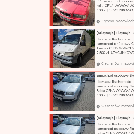
316, samochód osobowy
roku CENA WYWOŁAWC
000 zł (SZACUNKOWO:
zł) Pojazd posiada wid
korozję, łuszczący się l
Arynów, mazowieck
bezbarwny oraz liczne
uszkodzenia i otarcia na
swojej powierzchni. N
katalogowa: Samochód
I licytacja Ruchomości
osobowy Marka: BMW
samochód ciężarowy C
Jumper CENA WYWOŁ
7 500 zł (SZACUNKOWO
zł) Nazwa katalogowa:
Samochód dostawczy M
Ciechanów, mazowi
Citroën Model: Jumper
nadwozia: bus Pojemn
silnika: 2800 cm³ Rodza
olej napędowy Rok prod
I licytacja Ruchomości
2004 Nr rejestracyjny:
samochód osobowy Sk
WCI20555
Fabia CENA WYWOŁAW
000 zł (SZACUNKOWO:
zł) Nazwa katalogowa:
Samochód osobowy Ma
Ciechanów, mazowi
Škoda Model: Fabia Typ
nadwozia: hatchback-5
Pojemność silnika: 1198
Rodzaj paliwa: benzyn
I licytacja Ruchomości
produkcji: 2003 Skrzyni
samochód osobowy Sk
biegów: manualna Nr r
Fabia CENA WYWOŁAW