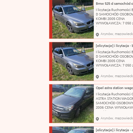
posiadamy komplet
oryginalnych kluczykó
I licytacja Ruchomości
Wizualny stan auta oc
D SAMOCHÓD OSOBO
jako dobry, zadbany. 
KOMBI 2005 CENA
katalog
WYWOŁAWCZA: 7 050 z
(SZACUNKOWO: 9 400 
Uszkodzony, porysowa
Arynów, mazowieck
przedni zderzak. Pękni
prawa tylna lampa. Us
sprzęgło. Brak koła
zapasowego, klucza do 
I licytacja Ruchomości
podnośnika. Stan techn
D SAMOCHÓD OSOBO
używany OC ważne do:
KOMBI 2005 CENA
WYWOŁAWCZA: 7 050 z
(SZACUNKOWO: 9 400 
Uszkodzony, porysowa
Arynów, mazowieck
przedni zderzak. Pękni
prawa tylna lampa. Us
sprzęgło. Brak koła
zapasowego, klucza do 
I licytacja Ruchomości 
podnośnika. Stan techn
ASTRA STATION WAGO
używany OC ważne do:
SAMOCHÓD OSOBOWY
2006 CENA WYWOŁAWC
175 zł (SZACUNKOWO: 2
Pojazd po dłuższym prz
Arynów, mazowieck
obecnie wymaga weryfi
mechanicznej. W wielu
miejscach liczne rysy 