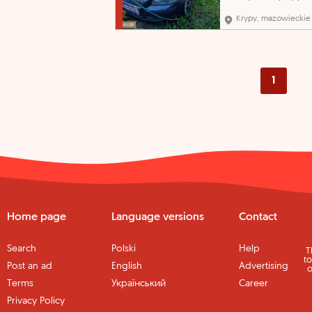
sprzedaży pochodzi z
orzeczenia Sądu o jego
Krypy, mazowieckie
przepadku na rzecz Sk
Państwa. Organ egzeku
nie opowiada za wady 
sprzedawanych ruchom
Przegląd techniczny do
21.10.2026 r..
1
Home page
Language versions
Contact
Search
Polski
Help
T
to
Post an ad
English
Advertising
o
Terms
Український
Career
Privacy Policy