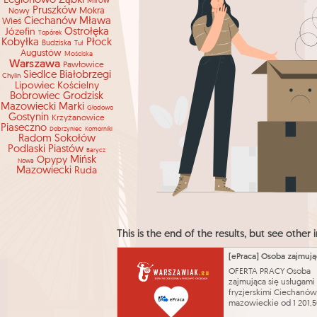
Legionowo
Ząbki
Mirów
Pruszków
Mokra
Nowy
Ciechanów
Mława
Wieś
Józefin
Ostrołęka
Topórek
Kobyłka
Płock
Budziska
Tuł
Augustów
Mościska
Warszawa
Pawłowice
Siedlce
Białobrzegi
Chylin
Lipowiec Kościelny
Bobrowiec
Grodzisk
Mazowiecki
Marki
Głodowo
Gostynin
Krzyżanowice
Piaseczno
Dobrzyniec
Komorniki
Radom
Sokołów
Podlaski
Piastów
Barycz
Opypy
Mińsk
Nowa
Mazowiecki
Ruda
This is the end of the results, but see other i
OFERTA PRACY Osoba
zajmująca się usługami
fryzjerskimi Ciechanów
mazowieckie od 1 201,5
Umowa o pracę na cza