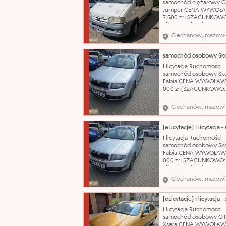
samochód ciężarowy C
Jumper CENA WYWOŁ
7 500 zł (SZACUNKOWO
zł) Nazwa katalogowa:
Samochód dostawczy M
Ciechanów, mazowi
Citroën Model: Jumper
nadwozia: bus Pojemn
silnika: 2800 cm³ Rodza
olej napędowy Rok prod
I licytacja Ruchomości
2004 Nr rejestracyjny:
samochód osobowy Sk
WCI20555
Fabia CENA WYWOŁAW
000 zł (SZACUNKOWO:
zł) Nazwa katalogowa:
Samochód osobowy Ma
Ciechanów, mazowi
Škoda Model: Fabia Typ
nadwozia: hatchback-5
Pojemność silnika: 1198
Rodzaj paliwa: benzyn
I licytacja Ruchomości
produkcji: 2003 Skrzyni
samochód osobowy Sk
biegów: manualna Nr r
Fabia CENA WYWOŁAW
000 zł (SZACUNKOWO:
zł) Nazwa katalogowa:
Samochód osobowy Ma
Ciechanów, mazowi
Škoda Model: Fabia Typ
nadwozia: hatchback-5
Pojemność silnika: 1198
Rodzaj paliwa: benzyn
I licytacja Ruchomości
produkcji: 2003 Skrzyni
samochód osobowy Cit
biegów: manualna Nr r
Xsara CENA WYWOŁAW