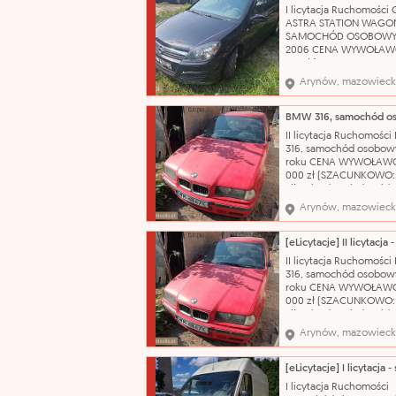
Wnętrze wymaga
I licytacja Ruchomości 
gruntownego czyszcze
ASTRA STATION WAGO
Nazwa katalogowa: S
SAMOCHÓD OSOBOWY
2006 CENA WYWOŁAWC
175 zł (SZACUNKOWO: 2
Pojazd po dłuższym prz
Arynów, mazowieck
obecnie wymaga weryfi
mechanicznej. W wielu
miejscach liczne rysy 
Wnętrze wymaga
II licytacja Ruchomośc
gruntownego czyszcze
316, samochód osobowy
Nazwa katalogowa: S
roku CENA WYWOŁAWC
000 zł (SZACUNKOWO:
zł) Pojazd posiada wid
korozję, łuszczący się l
Arynów, mazowieck
bezbarwny oraz liczne
uszkodzenia i otarcia na
swojej powierzchni. N
katalogowa: Samochód
II licytacja Ruchomośc
osobowy Marka: BMW
316, samochód osobowy
roku CENA WYWOŁAWC
000 zł (SZACUNKOWO:
zł) Pojazd posiada wid
korozję, łuszczący się l
Arynów, mazowieck
bezbarwny oraz liczne
uszkodzenia i otarcia na
swojej powierzchni. N
katalogowa: Samochód
I licytacja Ruchomości
osobowy Marka: BMW