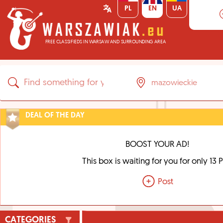
PL
EN
UA
FREE CLASSIFIEDS IN WARSAW AND SURROUNDING AREA
DEAL OF THE DAY
BOOST YOUR AD!
This box is waiting for you for only 13 
Post
CATEGORIES