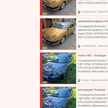
000 zł (SZACUNKOWO:
zł) Nazwa katalogowa:
Samochód osobowy Ma
Ciechanów, mazowi
Citroën Model: Xsara T
nadwozia: hatchback-5
Pojemność silnika: 1587
Rodzaj paliwa: benzyn
I licytacja Ruchomości
produkcji: 2002 Skrzyni
samochód osobowy Cit
biegów: manualna Nr
Xsara CENA WYWOŁAW
000 zł (SZACUNKOWO:
zł) Nazwa katalogowa:
Samochód osobowy Ma
Ciechanów, mazowi
Citroën Model: Xsara T
nadwozia: hatchback-5
Pojemność silnika: 1587
Rodzaj paliwa: benzyn
I licytacja Ruchomości 
produkcji: 2002 Skrzyni
V50 CENA WYWOŁAWC
biegów: manualna Nr
475 zł (SZACUNKOWO: 7
Przedmiot oferowany w
sprzedaży pochodzi z
orzeczenia Sądu o jego
Krypy, mazowieckie
przepadku na rzecz Sk
Państwa. Organ egzeku
nie opowiada za wady 
sprzedawanych ruchom
I licytacja Ruchomości 
Przegląd techniczny do
V50 CENA WYWOŁAWC
21.10.2026 r..
475 zł (SZACUNKOWO: 7
Przedmiot oferowany w