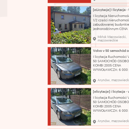
przedziale wynagrodze
o jego składnikach: Zg
postanowieniami
Ponadzakładowego Uk
I licytacja Nieruchomoś
Zbiorowego Pracy dla
1/2 części nieruchomoś
Pracowników Zatrudni
zabudowanej budynki
Jednostkach B
jednorodzinnym CENA
WYWOŁAWCZA: 224 288
Mińsk Mazowiecki,
(SZACUNKOWO: 299 051
mazowieckie
Dojazd do nieruchomoś
zapewnia droga public
wyłożona kostką bruk
odległości około 550 m
I licytacja Ruchomości
przystanek autobusow
50 SAMOCHÓD OSOB
odległości ok. 800 m st
KOMBI 2005 CENA
WYWOŁAWCZA: 6 000 
(SZACUNKOWO: 8 000 
Pojazd w pełni sprawn
Arynów, mazowieck
technicznie – silnik od
problemu. Do samoch
posiadamy komplet
oryginalnych kluczykó
I licytacja Ruchomości
Wizualny stan auta oc
50 SAMOCHÓD OSOB
jako dobry, zadbany. 
KOMBI 2005 CENA
katalog
WYWOŁAWCZA: 6 000 
(SZACUNKOWO: 8 000 
Pojazd w pełni sprawn
Arynów, mazowieck
technicznie – silnik od
problemu. Do samoch