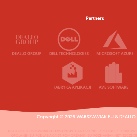
Partners
DEALLO GROUP
DELL TECHNOLOGIES
MICROSOFT AZURE
FABRYKA APLIKACJI
AVE SOFTWARE
Copyright © 2026
WARSZAWIAK.EU
&
DEALLO
DEALLO.PL
RZESZOWIAK.EU
OPCHNE.PL
HANYSEK.NET
KIELCE4U.PL
KRAKOWI
OPOLANIN.EU
PODLASIAK.NET
POMORZANIN.EU
POZNANIAK.NET
SZCZECI