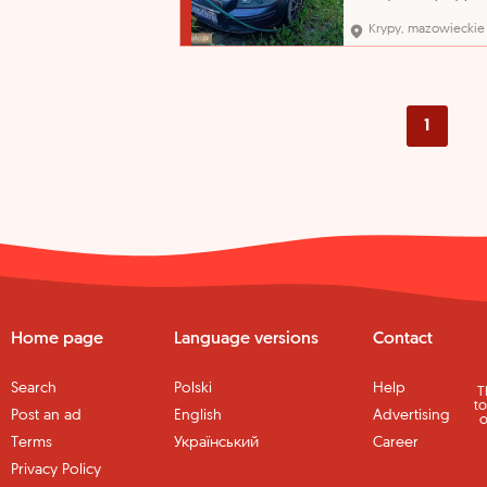
sprzedaży pochodzi z
orzeczenia Sądu o jego
Krypy, mazowieckie
przepadku na rzecz Sk
Państwa. Organ egzeku
nie opowiada za wady 
sprzedawanych ruchom
Przegląd techniczny do
21.10.2026 r..
1
Home page
Language versions
Contact
Search
Polski
Help
T
to
Post an ad
English
Advertising
o
Terms
Український
Career
Privacy Policy