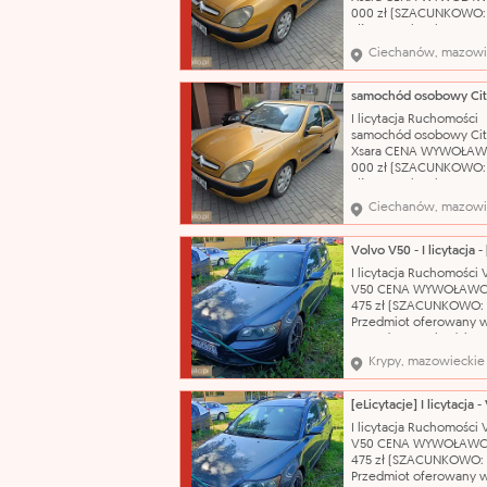
000 zł (SZACUNKOWO:
zł) Nazwa katalogowa:
Samochód osobowy Ma
Ciechanów, mazowi
Citroën Model: Xsara T
nadwozia: hatchback-5
Pojemność silnika: 1587
Rodzaj paliwa: benzyn
I licytacja Ruchomości
produkcji: 2002 Skrzyni
samochód osobowy Cit
biegów: manualna Nr
Xsara CENA WYWOŁAW
000 zł (SZACUNKOWO:
zł) Nazwa katalogowa:
Samochód osobowy Ma
Ciechanów, mazowi
Citroën Model: Xsara T
nadwozia: hatchback-5
Pojemność silnika: 1587
Rodzaj paliwa: benzyn
I licytacja Ruchomości 
produkcji: 2002 Skrzyni
V50 CENA WYWOŁAWC
biegów: manualna Nr
475 zł (SZACUNKOWO: 7
Przedmiot oferowany w
sprzedaży pochodzi z
orzeczenia Sądu o jego
Krypy, mazowieckie
przepadku na rzecz Sk
Państwa. Organ egzeku
nie opowiada za wady 
sprzedawanych ruchom
I licytacja Ruchomości 
Przegląd techniczny do
V50 CENA WYWOŁAWC
21.10.2026 r..
475 zł (SZACUNKOWO: 7
Przedmiot oferowany w