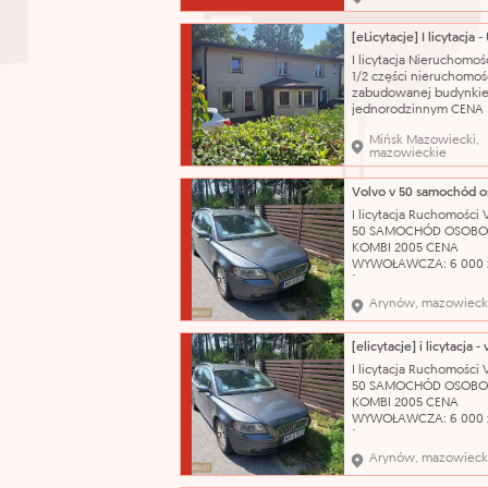
przedziale wynagrodze
o jego składnikach: Zg
postanowieniami
Ponadzakładowego Uk
I licytacja Nieruchomoś
Zbiorowego Pracy dla
1/2 części nieruchomoś
Pracowników Zatrudni
zabudowanej budynki
Jednostkach B
jednorodzinnym CENA
WYWOŁAWCZA: 224 288
Mińsk Mazowiecki,
(SZACUNKOWO: 299 051
mazowieckie
Dojazd do nieruchomoś
zapewnia droga public
wyłożona kostką bruk
odległości około 550 m
I licytacja Ruchomości
przystanek autobusow
50 SAMOCHÓD OSOB
odległości ok. 800 m st
KOMBI 2005 CENA
WYWOŁAWCZA: 6 000 
(SZACUNKOWO: 8 000 
Pojazd w pełni sprawn
Arynów, mazowieck
technicznie – silnik od
problemu. Do samoch
posiadamy komplet
oryginalnych kluczykó
I licytacja Ruchomości
Wizualny stan auta oc
50 SAMOCHÓD OSOB
jako dobry, zadbany. 
KOMBI 2005 CENA
katalog
WYWOŁAWCZA: 6 000 
(SZACUNKOWO: 8 000 
Pojazd w pełni sprawn
Arynów, mazowieck
technicznie – silnik od
problemu. Do samoch