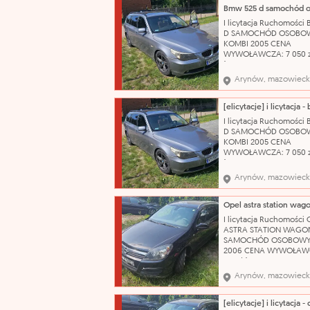
posiadamy komplet
oryginalnych kluczykó
I licytacja Ruchomości
Wizualny stan auta oc
D SAMOCHÓD OSOBO
jako dobry, zadbany. 
KOMBI 2005 CENA
katalog
WYWOŁAWCZA: 7 050 z
(SZACUNKOWO: 9 400 
Uszkodzony, porysowa
Arynów, mazowieck
przedni zderzak. Pękni
prawa tylna lampa. Us
sprzęgło. Brak koła
zapasowego, klucza do 
I licytacja Ruchomości
podnośnika. Stan techn
D SAMOCHÓD OSOBO
używany OC ważne do:
KOMBI 2005 CENA
WYWOŁAWCZA: 7 050 z
(SZACUNKOWO: 9 400 
Uszkodzony, porysowa
Arynów, mazowieck
przedni zderzak. Pękni
prawa tylna lampa. Us
sprzęgło. Brak koła
zapasowego, klucza do 
I licytacja Ruchomości 
podnośnika. Stan techn
ASTRA STATION WAGO
używany OC ważne do:
SAMOCHÓD OSOBOWY
2006 CENA WYWOŁAWC
175 zł (SZACUNKOWO: 2
Pojazd po dłuższym prz
Arynów, mazowieck
obecnie wymaga weryfi
mechanicznej. W wielu
miejscach liczne rysy 