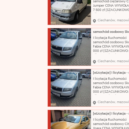
samochód ciężarowy C
Jumper CENA WYWOŁ
7 500 zł (SZACUNKOWO
zł) Nazwa katalogowa:
Samochód dostawczy M
Ciechanów, mazowi
Citroën Model: Jumper
nadwozia: bus Pojemn
silnika: 2800 cm³ Rodza
olej napędowy Rok prod
I licytacja Ruchomości
2004 Nr rejestracyjny:
samochód osobowy Sk
WCI20555
Fabia CENA WYWOŁAW
000 zł (SZACUNKOWO:
zł) Nazwa katalogowa:
Samochód osobowy Ma
Ciechanów, mazowi
Škoda Model: Fabia Typ
nadwozia: hatchback-5
Pojemność silnika: 1198
Rodzaj paliwa: benzyn
I licytacja Ruchomości
produkcji: 2003 Skrzyni
samochód osobowy Sk
biegów: manualna Nr r
Fabia CENA WYWOŁAW
000 zł (SZACUNKOWO:
zł) Nazwa katalogowa:
Samochód osobowy Ma
Ciechanów, mazowi
Škoda Model: Fabia Typ
nadwozia: hatchback-5
Pojemność silnika: 1198
Rodzaj paliwa: benzyn
I licytacja Ruchomości
produkcji: 2003 Skrzyni
samochód osobowy Cit
biegów: manualna Nr r
Xsara CENA WYWOŁAW