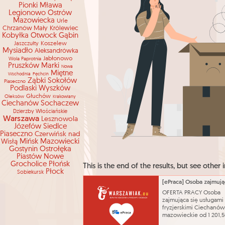
Pionki
Mława
Legionowo
Ostrów
Mazowiecka
Urle
Chrzanów Mały
Królewiec
Kobyłka
Otwock
Gąbin
Koszelew
Jaszczułty
Mysiadło
Aleksandrówka
Jabłonowo
Wola Paprotnia
Pruszków
Marki
Nowa
Miętne
Wschodnia
Pęchcin
Ząbki
Sokołów
Piaseczno
Podlaski
Wyszków
Głuchów
Oleksów
Krakowiany
Ciechanów
Sochaczew
Dzierzby Włościańskie
Warszawa
Lesznowola
Józefów
Siedlce
Piaseczno
Czerwińsk nad
Wisłą
Mińsk Mazowiecki
Gostynin
Ostrołęka
Piastów
Nowe
Grocholice
Płońsk
This is the end of the results, but see other i
Płock
Sobiekursk
OFERTA PRACY Osoba
zajmująca się usługami
fryzjerskimi Ciechanów
mazowieckie od 1 201,5
Umowa o pracę na cza