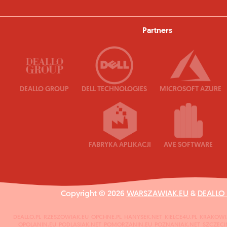
Partners
DEALLO GROUP
DELL TECHNOLOGIES
MICROSOFT AZURE
FABRYKA APLIKACJI
AVE SOFTWARE
Copyright © 2026
WARSZAWIAK.EU
&
DEALLO
DEALLO.PL
RZESZOWIAK.EU
OPCHNE.PL
HANYSEK.NET
KIELCE4U.PL
KRAKOWI
OPOLANIN.EU
PODLASIAK.NET
POMORZANIN.EU
POZNANIAK.NET
SZCZECI