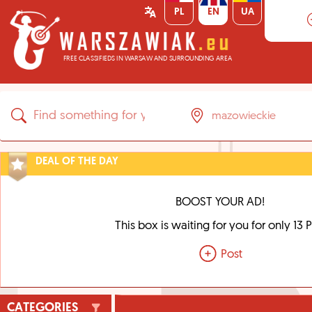
PL
EN
UA
FREE CLASSIFIEDS IN WARSAW AND SURROUNDING AREA
DEAL OF THE DAY
BOOST YOUR AD!
This box is waiting for you for only 13 
Post
CATEGORIES