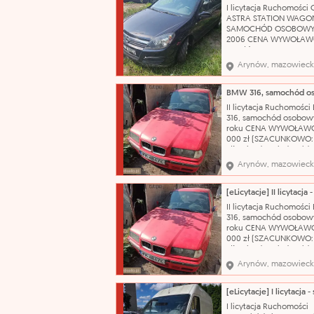
Wnętrze wymaga
I licytacja Ruchomości 
gruntownego czyszcze
ASTRA STATION WAGO
Nazwa katalogowa: S
SAMOCHÓD OSOBOWY
2006 CENA WYWOŁAWC
175 zł (SZACUNKOWO: 2
Pojazd po dłuższym prz
Arynów, mazowieck
obecnie wymaga weryfi
mechanicznej. W wielu
miejscach liczne rysy 
Wnętrze wymaga
II licytacja Ruchomośc
gruntownego czyszcze
316, samochód osobowy
Nazwa katalogowa: S
roku CENA WYWOŁAWC
000 zł (SZACUNKOWO:
zł) Pojazd posiada wid
korozję, łuszczący się l
Arynów, mazowieck
bezbarwny oraz liczne
uszkodzenia i otarcia na
swojej powierzchni. N
katalogowa: Samochód
II licytacja Ruchomośc
osobowy Marka: BMW
316, samochód osobowy
roku CENA WYWOŁAWC
000 zł (SZACUNKOWO:
zł) Pojazd posiada wid
korozję, łuszczący się l
Arynów, mazowieck
bezbarwny oraz liczne
uszkodzenia i otarcia na
swojej powierzchni. N
katalogowa: Samochód
I licytacja Ruchomości
osobowy Marka: BMW