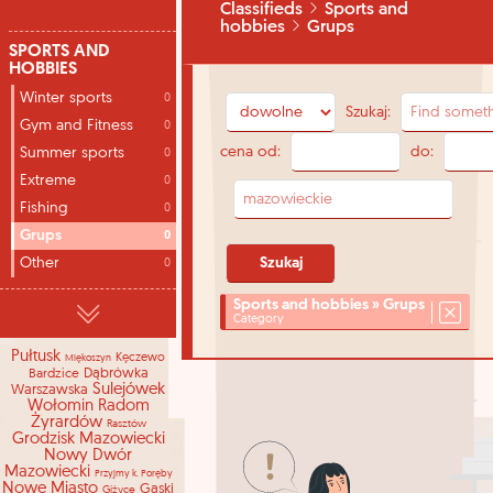
Classifieds
Sports and
hobbies
Grups
SPORTS AND
HOBBIES
Winter sports
0
Szukaj:
Gym and Fitness
0
cena od:
do:
Summer sports
0
Extreme
0
Fishing
0
Grups
0
Other
0
Sports and hobbies » Grups
Category
Pułtusk
Kęczewo
Miękoszyn
Dąbrówka
Bardzice
Sulejówek
Warszawska
Wołomin
Radom
Żyrardów
Rasztów
Grodzisk Mazowiecki
Nowy Dwór
Mazowiecki
Przyjmy k. Poręby
Nowe Miasto
Gąski
Giżyce