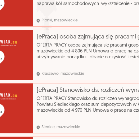
naprawa kół samochodowych. wykształcenie - br
zawód - Operator myjni P.H.U. ULDAR-URSZULA 
Pionki, mazowieckie
[ePraca] osoba zajmująca się pracam
OFERTA PRACY osoba zajmująca się pracami gosp
mazowieckie od 4 806 PLN Umowa o pracę na czas
utrzymywanie porządku - dbanie o czystość i est
wykształcenie - zasadnicze zawodowe zawód - R
ramach
Kraszewo, mazowieckie
OFERTA PRACY Stanowisko ds. rozliczeń wynagrodz
Powiatu Siedleckiego oraz sum depozytowych w 
mazowieckie od 4 970 PLN Umowa o pracę na czas 
opracowywanie list płac dla pracowników Staro
Siedlce, mazowieckie