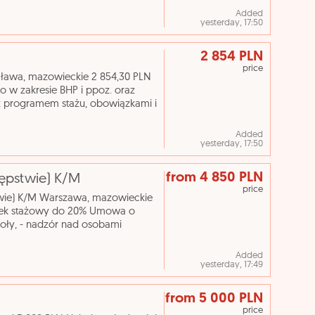
Added
yesterday, 17:50
2 854 PLN
price
awa, mazowieckie 2 854,30 PLN
o w zakresie BHP i ppoz. oraz
 programem stażu, obowiązkami i
wewnatrz budynku. Ob
Added
yesterday, 17:50
from 4 850 PLN
tępstwie) K/M
price
twie) K/M Warszawa, mazowieckie
atek stażowy do 20% Umowa o
koły, - nadzór nad osobami
omieszczeń, - prace porz
Added
yesterday, 17:49
from 5 000 PLN
price