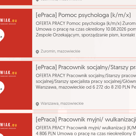
[ePraca] Pomoc psychologa (k/m/x)
OFERTA PRACY Pomoc psychologa (k/m/x) Żuromin
Umowa o pracę na czas określony 10.08.2026 pom
Zespole Orzekającym, sporządzanie pism, kontakt
wykształcenie - wyższe (w tym licencjat) zawód - 
Żuromin, mazowieckie
OFERTA PRACY Pracownik socjalny/Starszy pracown
socjalnej/Starszy specjalista pracy socjalnej/Główn
Warszawa, mazowieckie od 6 272 do 8 210 PLN Peł
wymogami oraz formularze znajdują się na stronie 
Warszawa, mazowieckie
[ePraca] Pracownik myjni/ wulkanizacji
OFERTA PRACY Pracownik myjni/ wulkanizacji (K/M)
4 806 PLN Umowa o pracę na czas nieokreślony 01.