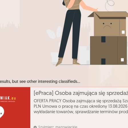
esults, but see other interesting classifieds...
[ePraca] Osoba zajmująca się sprzeda
OFERTA PRACY Osoba zajmująca się sprzedażą Szu
PLN Umowa o pracę na czas określony 13.08.2026 o
wykładanie towarów, sprawdzanie terminów pro
kontakt przez PUP Kontakt przez Powiatowy Urząd 
Szulmierz, mazowieckie