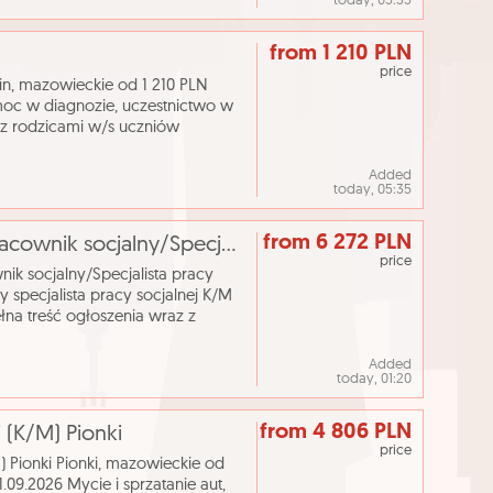
today, 05:35
from 1 210 PLN
price
, mazowieckie od 1 210 PLN
oc w diagnozie, uczestnictwo w
 z rodzicami w/s uczniów
Psycholog kontakt prze
Added
today, 05:35
from 6 272 PLN
[ePraca] Pracownik socjalny/Starszy pracownik socjalny/Specjalista pracy socjalnej/Starszy specjalis
price
ik socjalny/Specjalista pracy
y specjalista pracy socjalnej K/M
na treść ogłoszenia wraz z
https://srod
Added
today, 01:20
from 4 806 PLN
 (K/M) Pionki
price
 Pionki Pionki, mazowieckie od
09.2026 Mycie i sprzatanie aut,