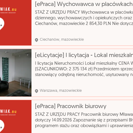
STAŻ Z URZĘDU PRACY Wychowawca w placówkac
dziennego, wychowawczych i opiekuńczych oraz in
Ciechanów, mazowieckie 2 854,30 PLN Nie dotycz
wchowawczych, opieka nad dziećmi, prowadzenie
Ciechanów, mazowieckie
[eLicytacje] I licytacja - Lokal mieszkal
I licytacja Nieruchomości Lokal mieszkalny CENA
(SZACUNKOWO: 2 375 134 zł) Przedmiotem sprzedaż
stanowiący odrębną nieruchomość, usytuowany na
mieszkalnym wielorodzinnym. Budynek ma 17 kond
wzniesiony
Warszawa, mazowieckie
[ePraca] Pracownik biurowy
STAŻ Z URZĘDU PRACY Pracownik biurowy Mława,
dotyczy 14.09.2026 Zapoznanie się z przepisami BH
programem stażu oraz obowiązkami i uprawnieni
przełożonego. Obsługa korespondencji przychodz