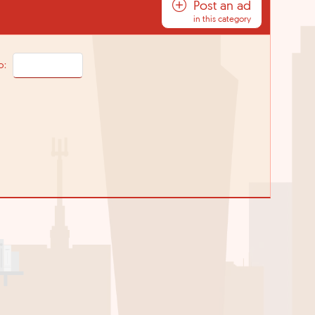
Post an ad
in this category
o: