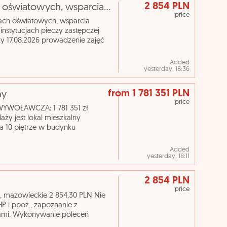
2 854 PLN
[ePraca] Wychowawca w placówkach oświatowych, wsparcia dziennego, wychowawczych i opiekuńczych oraz
price
h oświatowych, wsparcia
stytucjach pieczy zastępczej
y 17.08.2026 prowadzenie zajęć
 zajęć terapeutycznych wykształ
Added
yesterday, 18:36
from 1 781 351 PLN
ny
price
 WYWOŁAWCZA: 1 781 351 zł
y jest lokal mieszkalny
 10 piętrze w budynku
ygnacji nadziemnych, został
Added
yesterday, 18:11
2 854 PLN
price
 mazowieckie 2 854,30 PLN Nie
P i ppoż., zapoznanie z
ami. Wykonywanie poleceń
acej i wychodzacej. Obsługa