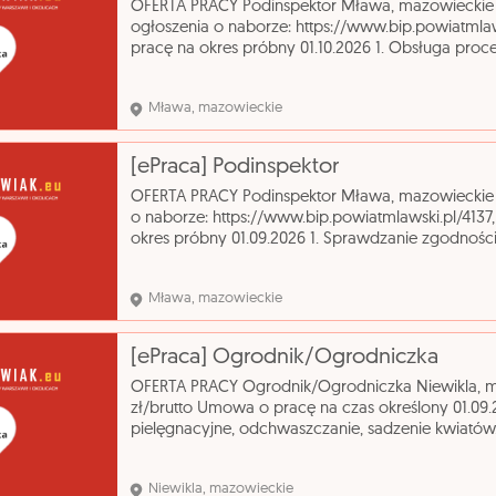
OFERTA PRACY Podinspektor Mława, mazowieckie od
ogłoszenia o naborze: https://www.bip.powiatml
pracę na okres próbny 01.10.2026 1. Obsługa proc
projektowej sieci uzbrojenia terenu. 2. Przygotowa
Mława, mazowieckie
[ePraca] Podinspektor
OFERTA PRACY Podinspektor Mława, mazowieckie o
o naborze: https://www.bip.powiatmlawski.pl/41
okres próbny 01.09.2026 1. Sprawdzanie zgodnośc
terenu z: - miejscowymi planami zagospodarowan
Mława, mazowieckie
[ePraca] Ogrodnik/Ogrodniczka
OFERTA PRACY Ogrodnik/Ogrodniczka Niewikla, m
zł/brutto Umowa o pracę na czas określony 01.09.2
pielęgnacyjne, odchwaszczanie, sadzenie kwiat
zlecenia wykształcenie - brak lub niepełne pods
Niewikla, mazowieckie