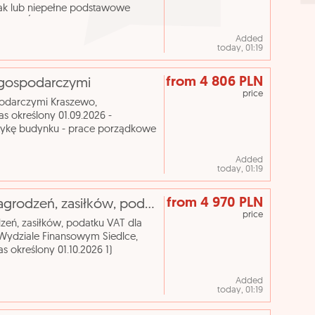
ak lub niepełne podstawowe
WILCZYŃSKA Kontak
Added
today, 01:19
from 4 806 PLN
i gospodarczymi
price
odarczymi Kraszewo,
 określony 01.09.2026 -
etykę budynku - prace porządkowe
obotnik gospodarczy praca w
Added
today, 01:19
from 4 970 PLN
[ePraca] Stanowisko ds. rozliczeń wynagrodzeń, zasiłków, podatku VAT dla Powiatu Siedleckiego oraz s
price
eń, zasiłków, podatku VAT dla
Wydziale Finansowym Siedlce,
określony 01.10.2026 1)
stwa Powiatowego oraz prowadz
Added
today, 01:19