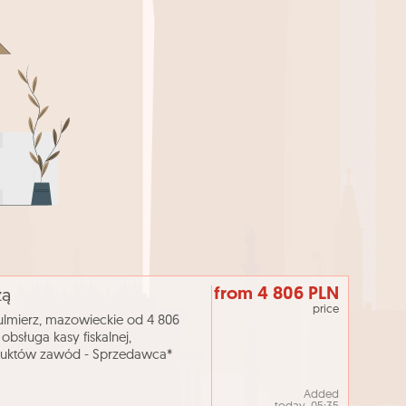
from 4 806 PLN
żą
price
lmierz, mazowieckie od 4 806
bsługa kasy fiskalnej,
duktów zawód - Sprzedawca*
Pracy tel. 236730871 Powiat
Added