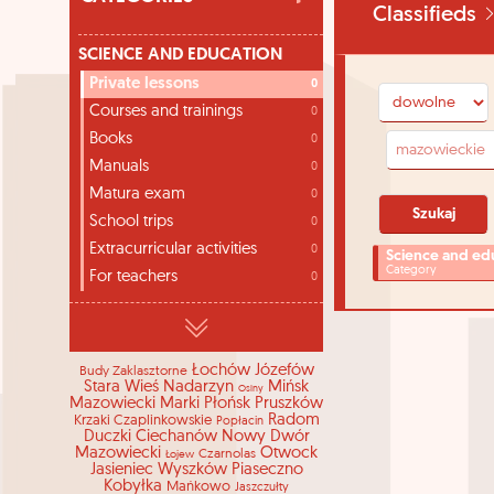
Classifieds
SCIENCE AND EDUCATION
Private lessons
0
Courses and trainings
0
Books
0
Manuals
0
Matura exam
0
School trips
0
Extracurricular activities
0
Science and edu
Category
For teachers
0
Łochów
Józefów
Budy Zaklasztorne
Stara Wieś
Nadarzyn
Mińsk
Osiny
Mazowiecki
Marki
Płońsk
Pruszków
Radom
Krzaki Czaplinkowskie
Popłacin
Duczki
Ciechanów
Nowy Dwór
Mazowiecki
Otwock
Czarnolas
Łojew
Jasieniec
Wyszków
Piaseczno
Kobyłka
Mańkowo
Jaszczułty