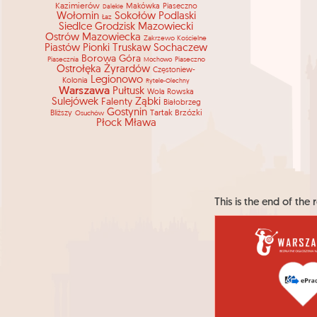
Kazimierów
Makówka
Piaseczno
Dalekie
Wołomin
Sokołów Podlaski
Łaz
Siedlce
Grodzisk Mazowiecki
Ostrów Mazowiecka
Zakrzewo Kościelne
Piastów
Pionki
Truskaw
Sochaczew
Borowa Góra
Piasecznia
Piaseczno
Mochowo
Ostrołęka
Żyrardów
Częstoniew-
Legionowo
Kolonia
Rytele-Olechny
Warszawa
Pułtusk
Wola Rowska
Sulejówek
Falenty
Ząbki
Białobrzeg
Gostynin
Tartak Brzózki
Bliższy
Osuchów
Płock
Mława
This is the end of the r