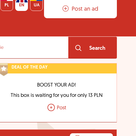
PL
EN
UA
Post an ad
Search
DEAL OF THE DAY
BOOST YOUR AD!
This box is waiting for you for only 13 PLN
Post