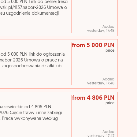
 5 000 PLN Link do pełnej treści
awski.pl/4137,nabor-2026 Umowa o
esu uzgodnienia dokumentacji
nie mater
Added
yesterday, 17:48
from 5 000 PLN
price
d 5 000 PLN link do ogłoszenia
37,nabor-2026 Umowa o pracę na
i zagospodarowania działki lub
ia przestrzennego
Added
yesterday, 17:48
from 4 806 PLN
price
azowieckie od 4 806 PLN
026 Cięcie trawy i inne zabiegi
ów. Praca wykonywana według
tawowe zawód - Ogrodnik*
Added
yesterday, 17:47