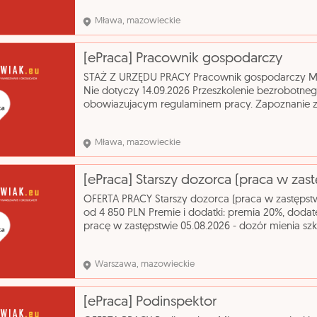
urzad
Mława, mazowieckie
[ePraca] Pracownik gospodarczy
STAŻ Z URZĘDU PRACY Pracownik gospodarczy Mł
Nie dotyczy 14.09.2026 Przeszkolenie bezrobotneg
obowiazujacym regulaminem pracy. Zapoznanie z
uprawnieniami. Utrzymanieporządku i czystości 
Mława, mazowieckie
[ePraca] Starszy dozorca (praca w zas
OFERTA PRACY Starszy dozorca (praca w zastęps
od 4 850 PLN Premie i dodatki: premia 20%, dod
pracę w zastępstwie 05.08.2026 - dozór mienia sz
wchodzącymi do szkoły, - wydawanie kluczy do p
Warszawa, mazowieckie
[ePraca] Podinspektor