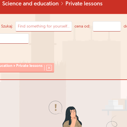
Science and education
Private lessons
Szukaj:
cena od:
d
cation » Private lessons