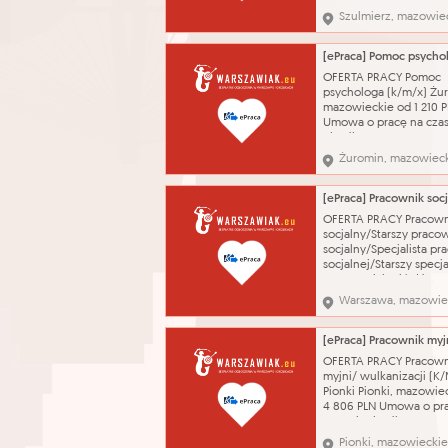
obsługa kasy fiskalnej,
Szulmierz, mazowie
wykładanie towarów,
sprawdzanie terminów
produktów zawód -
Sprzedawca* kontakt p
OFERTA PRACY Pomoc
Kontakt przez Powiato
psychologa (k/m/x) Żu
Pracy tel. 236730871 Po
mazowieckie od 1 210 
Umowa o pracę na cza
określony 10.08.2026 
diagnozie, uczestnict
Żuromin, mazowiec
Zespole Orzekającym,
sporządzanie pism, kon
rodzicami w/s uczniów
wykształcenie - wyższ
OFERTA PRACY Pracown
licencjat) zawód - Psyc
socjalny/Starszy praco
kontakt prze
socjalny/Specjalista pr
socjalnej/Starszy specja
pracy socjalnej/Główn
specjalista pracy socja
Warszawa, mazowie
Warszawa, mazowiecki
6 272 do 8 210 PLN Pełn
ogłoszenia wraz z wy
oraz formularze znajduj
OFERTA PRACY Pracown
stronie https://srod
myjni/ wulkanizacji (K
Pionki Pionki, mazowie
4 806 PLN Umowa o pr
czas nieokreślony 01.0
Mycie i sprzatanie aut,
Pionki, mazowieckie