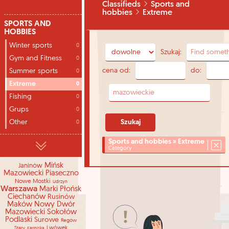
Classifieds
Sports and
hobbies
Extreme
SPORTS AND
HOBBIES
Winter sports
0
Szukaj:
Gym and Fitness
0
cena od:
do:
Summer sports
0
Extreme
0
Fishing
0
Grups
0
Other
0
Sports and hobbies » Extreme
Category
Mińsk
Janinów
Mazowiecki
Piaseczno
Nowe Mostki
Udrzyn
Warszawa
Marki
Płońsk
Ciechanów
Rusinów
Maków
Nowy Dwór
Mazowiecki
Sokołów
Podlaski
Surowe
Regów
Stary
Lwówek
Karpiska