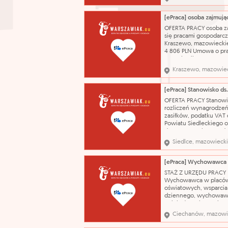
kół samochodowych.
wykształcenie - brak lu
niepełne podstawowe 
Operator myjni P.H.U. 
OFERTA PRACY osoba z
URSZULA WILCZYŃSKA 
się pracami gospodarc
Kraszewo, mazowiecki
4 806 PLN Umowa o pr
czas określony 01.09.20
utrzymywanie porządku
Kraszewo, mazowie
dbanie o czystość i est
budynku - prace porz
wykształcenie - zasadn
zawodowe zawód - Ro
OFERTA PRACY Stanowi
gospodarczy praca w 
rozliczeń wynagrodzeń
zasiłków, podatku VAT 
Powiatu Siedleckiego 
depozytowych w Wydz
Finansowym Siedlce,
Siedlce, mazowieck
mazowieckie od 4 970
Umowa o pracę na cza
określony 01.10.2026 1)
opracowywanie list pła
STAŻ Z URZĘDU PRACY
pracowników Starostw
Wychowawca w placó
Powiatowego oraz pro
oświatowych, wsparcia
dziennego, wychowaw
opiekuńczych oraz inst
pieczy zastępczej Cie
Ciechanów, mazowi
mazowieckie 2 854,30 
dotyczy 17.08.2026