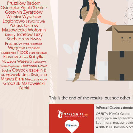
Pruszków
Radom
Ostrołęka
Pionki
Siedlce
Gostynin
Żyrardów
Winnica
Wyszków
Legionowo
Jaworowa
Pułtusk
Ostrów
Mazowiecka
Wołomin
Józefów
Łazy
Konary
Sochaczew
Nowy
Prażmów
Wola Pasikońska
Węgrów
Czaplinek
Płock
Studzienice
Stare Piastowo
Piastów
Kobyłka
Gzowo
Wąsewo
Myszadła
Susk Nowy
Zbożenna
Nowa
Wólka Paplińska
Otwock
Izabelin B
Sucha
Sulejówek
Unin
Święcice
Mława
Biała
Mieczysławów
Grodzisk Mazowiecki
Ząbki
This is the end of the results, but see other i
OFERTA PRACY Osoba
zajmująca się sprzedaż
Szulmierz, mazowiecki
4 806 PLN Umowa o pr
czas określony 13.08.2