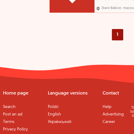
kompleksowa obsługa 
detalicznych i
Stare Babice, mazow
instytucjonalnych, anal
potrzeb finansowych k
aktywna sprzedaż pro
bankowych wykształcen
średnie ogólnokształcą
zawód
1
Home page
Language versions
Contact
Search
Polski
Help
T
to
Post an ad
English
Advertising
o
Terms
Український
Career
Privacy Policy