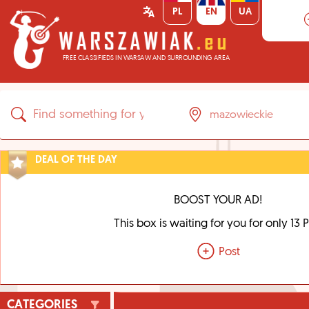
PL
EN
UA
FREE CLASSIFIEDS IN WARSAW AND SURROUNDING AREA
DEAL OF THE DAY
BOOST YOUR AD!
This box is waiting for you for only 13 
Post
CATEGORIES