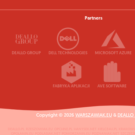
Partners
DEALLO GROUP
DELL TECHNOLOGIES
MICROSOFT AZURE
FABRYKA APLIKACJI
AVE SOFTWARE
Copyright © 2026
WARSZAWIAK.EU
&
DEALLO
DEALLO.PL
RZESZOWIAK.EU
OPCHNE.PL
HANYSEK.NET
KIELCE4U.PL
KRAKOWI
OPOLANIN.EU
PODLASIAK.NET
POMORZANIN.EU
POZNANIAK.NET
SZCZECI