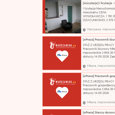
prowadzenie zajęć
wchowawczych, opiek
I licytacja Nieruchomoś
dziećmi, prowadzenie 
mieszkalny CENA
terapeutycznych wyksz
WYWOŁAWCZA: 1 781 35
(SZACUNKOWO: 2 375 13
Przedmiotem sprzedaży
lokal mieszkalny stano
Warszawa, mazowie
odrębną nieruchomość
usytuowany na 10 pięt
budynku mieszkalnym
[ePraca] Pracownik bi
wielorodzinnym. Budy
STAŻ Z URZĘDU PRACY
17 kondygnacji nadzie
Pracownik biurowy Mł
został wzniesiony
mazowieckie 2 854,30 
dotyczy 14.09.2026 Za
się z przepisami BHP i p
zapoznanie z program
Mława, mazowiecki
oraz obowiązkami i
uprawnieniami. Wykon
poleceń przełożonego.
Obsługa korespondencj
STAŻ Z URZĘDU PRACY
przychodzacej i wycho
Pracownik gospodarcz
Obsługa urzad
mazowieckie 2 854,30 
dotyczy 14.09.2026
Przeszkolenie bezrob
zakresie BHP i ppoz. or
Mława, mazowiecki
obowiazujacym regul
pracy. Zapoznanie z
programem stażu, obo