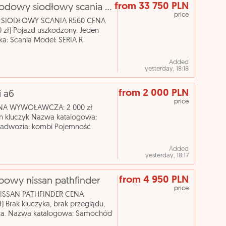
from 33 750 PLN
[elicytacje] i licytacja - ciągnik samochodowy siodłowy scania r560
price
Y SIODŁOWY SCANIA R560 CENA
ł) Pojazd uszkodzony. Jeden
a: Scania Model: SERIA R
 15607 cm³ Rodzaj paliwa: olej nap
Added
yesterday, 18:18
from 2 000 PLN
i a6
price
A WYWOŁAWCZA: 2 000 zł
n kluczyk Nazwa katalogowa:
adwozia: kombi Pojemność
ukcji: 2004 Skrzynia biegów:
Added
yesterday, 18:17
from 4 950 PLN
sobowy nissan pathfinder
price
NISSAN PATHFINDER CENA
rak kluczyka, brak przeglądu,
cza. Nazwa katalogowa: Samochód
dwozia: ciężarowy Pojemność