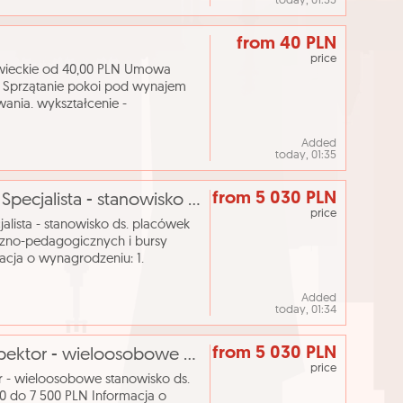
today, 01:35
from 40 PLN
price
wieckie od 40,00 PLN Umowa
6 Sprzątanie pokoi pod wynajem
nia. wykształcenie -
ci (sprzątaczka) język obcy - po
Added
today, 01:35
from 5 030 PLN
[ePraca] Osoba na stanowisko: Starszy Specjalista - stanowisko ds. placówek wychowania pozaszkolnego
price
lista - stanowisko ds. placówek
zno-pedagogicznych i bursy
acja o wynagrodzeniu: 1.
em wynagradzania pracowników U
Added
today, 01:34
from 5 030 PLN
[ePraca] Osoba na stanowisko: Podinspektor - wieloosobowe stanowisko ds. remontów i inwestycji
price
 - wieloosobowe stanowisko ds.
0 do 7 500 PLN Informacja o