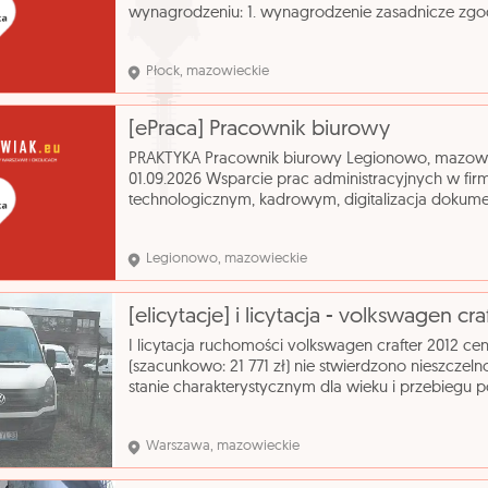
wynagrodzeniu: 1. wynagrodzenie zasadnicze zg
wynagradzania pracowników Urzędu Miasta Pło
Nr 80/2
Płock, mazowieckie
[ePraca] Pracownik biurowy
PRAKTYKA Pracownik biurowy Legionowo, mazowi
01.09.2026 Wsparcie prac administracyjnych w fir
technologicznym, kadrowym, digitalizacja dokume
biurowych takich jak drukarki, kserokopiarki, skane
Legionowo, mazowieckie
[elicytacje] i licytacja - volkswagen cra
I licytacja ruchomości volkswagen crafter 2012 c
(szacunkowo: 21 771 zł) nie stwierdzono nieszczel
stanie charakterystycznym dla wieku i przebiegu p
stanie dobrym z widocznymi śladami zarysowań, ni
Warszawa, mazowieckie