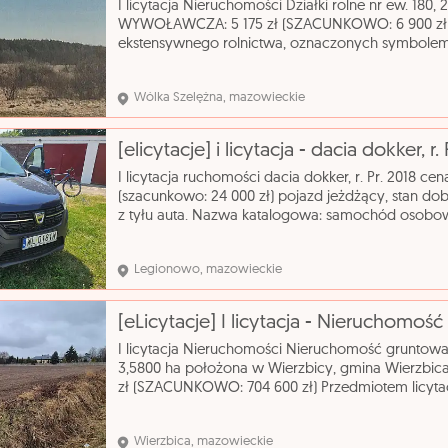
I licytacja Nieruchomości Działki rolne nr ew. 180,
WYWOŁAWCZA: 5 175 zł (SZACUNKOWO: 6 900 zł) D
ekstensywnego rolnictwa, oznaczonych symbolem 
chronionego "Dolina Rzeki Zwolenki". Nazwa katal
Wólka Szelężna, mazowieckie
[elicytacje] i licytacja - dacia dokker, r. 
I licytacja ruchomości dacia dokker, r. Pr. 2018 c
(szacunkowo: 24 000 zł) pojazd jeżdżący, stan do
z tyłu auta. Nazwa katalogowa: samochód osobow
typ nadwozia: kombi pojemność silnika: 1461 cm³ r
Legionowo, mazowieckie
I licytacja Nieruchomości Nieruchomość gruntow
3,5800 ha położona w Wierzbicy, gmina Wierz
zł (SZACUNKOWO: 704 600 zł) Przedmiotem licytac
rolna oznaczona numerem ewidencyjnym 284 o po
Wierzbica, mazowieckie