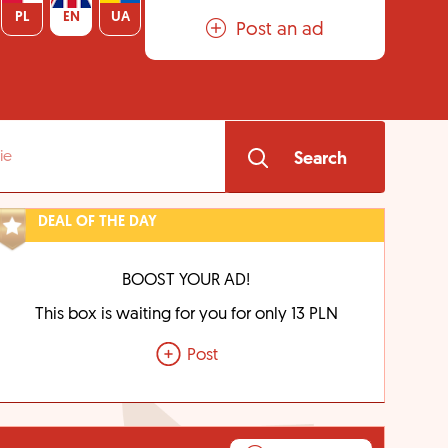
PL
EN
UA
Post an ad
Search
DEAL OF THE DAY
BOOST YOUR AD!
This box is waiting for you for only 13 PLN
Post