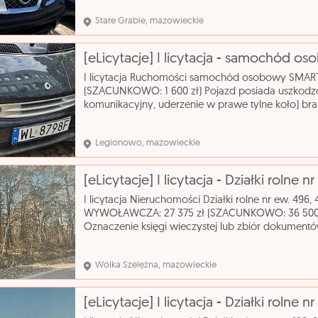
silnik
Stare Grabie, mazowieckie
[eLicytacje] I licytacja - samochód 
I licytacja Ruchomości samochód osobowy SMA
(SZACUNKOWO: 1 600 zł) Pojazd posiada uszkodz
komunikacyjny, uderzenie w prawe tylne koło) bra
do 25.08.2026r, brak możliwości odpalenia auta, 
Legionowo, mazowieckie
I licytacja Nieruchomości Działki rolne nr ew. 496
WYWOŁAWCZA: 27 375 zł (SZACUNKOWO: 36 500 z
Oznaczenie księgi wieczystej lub zbiór dokument
inne prawa rzeczowe: własność Numer ewidencyjn
Wólka Szelężna, mazowieckie