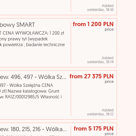
Added
yesterday, 18:16
from 1 200 PLN
osobowy SMART
price
RT CENA WYWOŁAWCZA: 1 200 zł
ony prawy tył (wypadek
k powietrza , badanie techniczne
brak możliwości odczytania
Added
yesterday, 18:14
from 27 375 PLN
[eLicytacje] I licytacja - Działki rolne nr ew. 496, 497 - Wólka Szelężna
price
, 497 - Wólka Szelężna CENA
ł) Nazwa katalogowa: Grunt
ów: RA1Z/00012985/5 Własność i
y działki i powierzchn
Added
yesterday, 18:12
from 5 175 PLN
[eLicytacje] I licytacja - Działki rolne nr ew. 180, 215, 216 - Wólka Szelężna
price