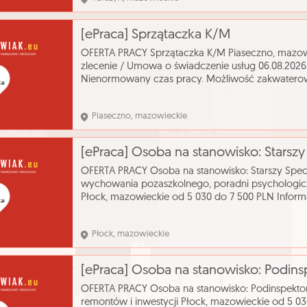
[ePraca] Sprzątaczka K/M
OFERTA PRACY Sprzątaczka K/M Piaseczno, mazo
zlecenie / Umowa o świadczenie usług 06.08.202
Nienormowany czas pracy. Możliwość zakwaterowa
podstawowe zawód - Pracownik utrzymania czystoś
Piaseczno, mazowieckie
OFERTA PRACY Osoba na stanowisko: Starszy Specja
wychowania pozaszkolnego, poradni psychologic
Płock, mazowieckie od 5 030 do 7 500 PLN Inform
wynagrodzenie zasadnicze zgodne z Regulamin
Płock, mazowieckie
OFERTA PRACY Osoba na stanowisko: Podinspektor
remontów i inwestycji Płock, mazowieckie od 5 03