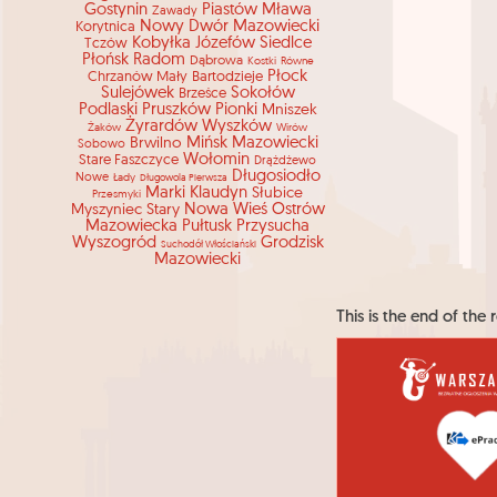
Gostynin
Piastów
Mława
Zawady
Nowy Dwór Mazowiecki
Korytnica
Kobyłka
Józefów
Siedlce
Tczów
Płońsk
Radom
Dąbrowa
Kostki
Równe
Płock
Chrzanów Mały
Bartodzieje
Sulejówek
Sokołów
Brześce
Podlaski
Pruszków
Pionki
Mniszek
Żyrardów
Wyszków
Żaków
Wirów
Brwilno
Mińsk Mazowiecki
Sobowo
Wołomin
Stare Faszczyce
Drążdżewo
Długosiodło
Nowe
Łady
Długowola Pierwsza
Marki
Klaudyn
Słubice
Przesmyki
Myszyniec Stary
Nowa Wieś
Ostrów
Mazowiecka
Pułtusk
Przysucha
Wyszogród
Grodzisk
Suchodół Włościański
Mazowiecki
This is the end of the r