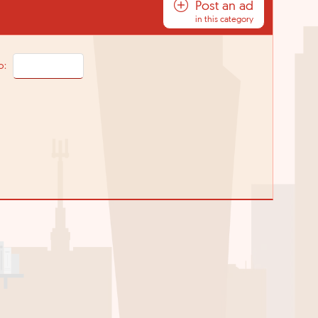
Post an ad
in this category
o: