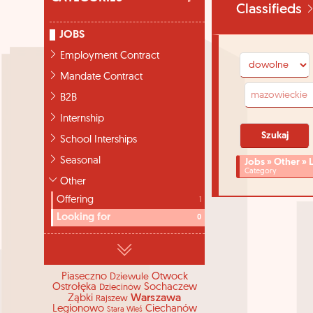
Classifieds
JOBS
Employment Contract
Mandate Contract
B2B
Internship
School Interships
Seasonal
Jobs » Other » 
Category
Other
Offering
1
Looking for
0
Piaseczno
Dziewule
Otwock
Ostrołęka
Sochaczew
Dziecinów
Warszawa
Ząbki
Rajszew
Legionowo
Ciechanów
Stara Wieś