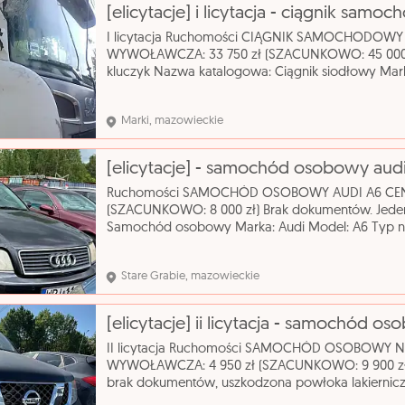
I licytacja Ruchomości CIĄGNIK SAMOCHODOW
WYWOŁAWCZA: 33 750 zł (SZACUNKOWO: 45 000 z
kluczyk Nazwa katalogowa: Ciągnik siodłowy Mark
Zastosowanie: ciągnik siodłowy Pojemność silnika:
Marki, mazowieckie
[elicytacje] - samochód osobowy aud
Ruchomości SAMOCHÓD OSOBOWY AUDI A6 CEN
(SZACUNKOWO: 8 000 zł) Brak dokumentów. Jede
Samochód osobowy Marka: Audi Model: A6 Typ n
silnika: 2393 cm³ Rodzaj paliwa: benzyna Rok prod
automatyczna
Stare Grabie, mazowieckie
[elicytacje] ii licytacja - samochód o
II licytacja Ruchomości SAMOCHÓD OSOBOWY 
WYWOŁAWCZA: 4 950 zł (SZACUNKOWO: 9 900 zł) B
brak dokumentów, uszkodzona powłoka lakierni
osobowy Marka: Nissan Model: Pathfinder Typ na