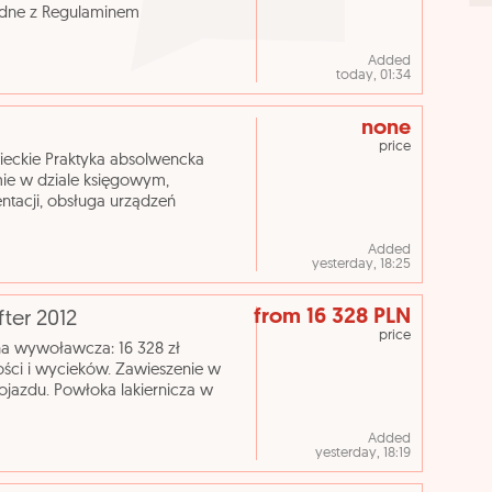
odne z Regulaminem
cka wprowadzonym Zarządzeniem
Added
today, 01:34
none
price
eckie Praktyka absolwencka
mie w dziale księgowym,
ntacji, obsługa urządzeń
ry; przyjmowanie i rozsyłanie
Added
yesterday, 18:25
from 16 328 PLN
fter 2012
price
ena wywoławcza: 16 328 zł
ności i wycieków. Zawieszenie w
ojazdu. Powłoka lakiernicza w
ewielkie ślady
Added
yesterday, 18:19