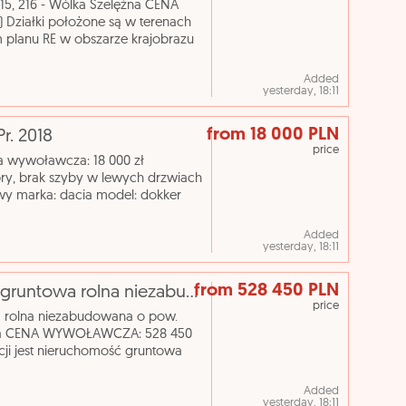
 215, 216 - Wólka Szelężna CENA
ziałki położone są w terenach
planu RE w obszarze krajobrazu
og
Added
yesterday, 18:11
from 18 000 PLN
Pr. 2018
price
ena wywoławcza: 18 000 zł
bry, brak szyby w lewych drzwiach
y marka: dacia model: dokker
odzaj paliwa:
Added
yesterday, 18:11
from 528 450 PLN
[eLicytacje] I licytacja - Nieruchomość gruntowa rolna niezabudowana o pow. 3,5800 ha położona w Wie
price
a rolna niezabudowana o pow.
bica CENA WYWOŁAWCZA: 528 450
ji jest nieruchomość gruntowa
wierzchni 3,5800 ha, poło
Added
yesterday, 18:11