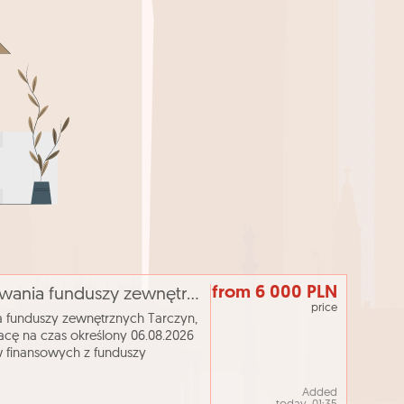
from 6 000 PLN
[ePraca] Stanowisko do spraw pozyskiwania funduszy zewnętrznych
price
 funduszy zewnętrznych Tarczyn,
ę na czas określony 06.08.2026
w finansowych z funduszy
ch oraz innych środków p
Added