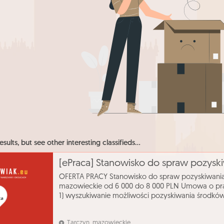
esults, but see other interesting classifieds...
OFERTA PRACY Stanowisko do spraw pozyskiwania
mazowieckie od 6 000 do 8 000 PLN Umowa o prac
1) wyszukiwanie możliwości pozyskiwania środkó
pomocowych Unii Europejskiej, funduszy krajowy
Tarczyn, mazowieckie