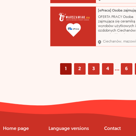
zawód - Stolarz meblo
kontakt przez PUP Kont
przez Powiatowy Urząd
tel. 236730863 Powiat
OFERTA PRACY Osoba
Urząd Pracy w Ciecha
zajmująca się ceramiką
01.0
wyrobów użytkowych i
ozdobnych Ciechanów
mazowieckie od 31,40 P
zł./godz Umowa zlecen
Ciechanów, mazowi
Umowa o świadczenie 
01.08.2026 praca z gliną
masami lejnymi, szkliw
wyrobów ceramicznych
z kursantami wykształc
podstawowe zawó
...
1
2
3
4
6
Home page
Language versions
Contact