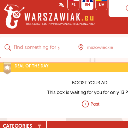
PL
EN
UA
FREE CLASSIFIEDS IN WARSAW AND SURROUNDING AREA
DEAL OF THE DAY
BOOST YOUR AD!
This box is waiting for you for only 13 
Post
CATEGORIES