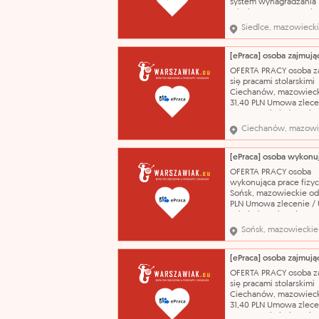
system wynagradzania
miesięczny Umowa zle
Umowa o świadczenie 
Siedlce, mazowieck
01.09.2026 Całodobow
nad podopiecznymi,
zaspokajanie ich potrz
emocjonalnych, rozwo
OFERTA PRACY osoba z
zdrowotnych i społecz
się pracami stolarskimi
wykonywanie czynnośc
Ciechanów, mazowieck
31,40 PLN Umowa zlece
Umowa o świadczenie 
06.08.2026 wg stanowi
Ciechanów, mazowi
zawód - Stolarz meblo
kontakt przez PUP Kont
przez Powiatowy Urząd
tel. 236730863 Powiat
OFERTA PRACY osoba
Urząd Pracy w Ciecha
wykonująca prace fizy
01.0
Sońsk, mazowieckie od
PLN Umowa zlecenie 
o świadczenie usług
02.08.2026 wg stanowi
Sońsk, mazowieckie
zawód - Meliorant kont
przez PUP Kontakt prze
Powiatowy Urząd Pracy 
236730885 Powiatowy 
OFERTA PRACY osoba z
Pracy w Ciechanowie
się pracami stolarskimi
02.08.2026 - 09.08.202
Ciechanów, mazowieck
31,40 PLN Umowa zlece
Umowa o świadczenie 