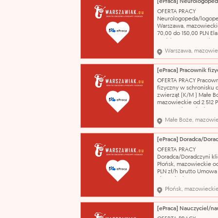
zlecenie / Umowa o
świadczenie usług 01.0
OFERTA PRACY
Stylizacja paznokci, he
Neurologopeda/logop
regulacja brwi, pedicu
Warszawa, mazowiecki
70,00 do 150,00 PLN El
godziny pracy. Stawka:
zł/h brutto Umowa zlec
Warszawa, mazowie
Umowa o świadczenie 
05.08.2026 Praca w
Terapeutycznym Przed
Połączeni. wykształceni
OFERTA PRACY Pracown
wyższe (w tym licencjat
fizyczny w schronisku 
kierunek: Logo
zwierząt (K/M ) Małe B
mazowieckie od 2 512 
Umowa zlecenie / Um
świadczenie usług 10.0
Małe Boże, mazowie
Praca w schronisku - sp
boksu, opieka nad zwie
prace gospodarcze
wykształcenie - brak lu
OFERTA PRACY
niepełne podstawowe 
Doradca/Doradczyni kl
Robo
Płońsk, mazowieckie od
PLN zł/h brutto Umowa
zlecenie / Umowa o
świadczenie usług 04.
Płońsk, mazowiecki
Sprzedaż ubezpieczeń,
Obsługa posprzedażow
wykształcenie - średni
zawodowe wykształcen