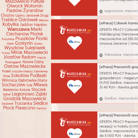
[System wynagrodzenia]
Mazowiecki
Pułtusk
z angażu (4850 brutto 
Otwock
Wołomin
premia min. 450 zł Um
Piastów
Żyrardów
Legionowo, mazowi
zlecenie / Umowa o
Ossów
Lipiny
Janówek Drugi
świadczenie usług 07.
Trablice
Ostrówek
Błeszno
obsługa maszyn i urzą
Kobyłka
Jadów
Majdów
produkcyjnych, wykon
Warszawa
Marki
OFERTA PRACY Członek
prac zgodnie z dokume
Ciechanów
Płońsk
Walidacyjnej Warszawa
techniczną
Pruszków
Pionki
mazowieckie od 250,0
Korytnica
Gostynin
Umowa zlecenie / Um
Oblin
Choiny
Wyszków
Sulejówek
świadczenie usług 01.0
Mińsk Mazowiecki
Przeprowadzanie walid
Tynica
Warszawa, mazowie
Józefów
Radom
efektów uczenia się
Kopcie
Nowe Osiny
kandydatów ubiegający
Podzagajnik
Ostrów Mazowiecka
kwalifikację rynkową w
obszarze
Polaki
Kamienna
Kroczów Większy
OFERTA PRACY Pracown
Sokołów Podlaski
cyberbezpieczeństwa, 
Wola
gospodarczo - magazy
Winnica
Dąbrówka-Stany
pracach Komisji Walida
(K/M) Siedlce, mazowi
Sochaczew
Mława
Szla
31,40 PLN - stawka god
Stoczek
Białebłoto-Kobyla
Umowa zlecenie / Um
Legionowo
Ząbki
Jatne
świadczenie usług 10.0
Grodzisk Mazowiecki
Siedlce, mazowieck
Prace gospodarczo -
Trzcianka
Siedlce
Iwowe
magazynowe w hotelu
Płock
Piaseczno
Pęchcin
(naprawy, konserwacje)
w godzinach 10.00-18.0
Warunki zatrudnienia 
OFERTA PRACY Pracown
indywidualnego u
recepcji w hotelu (K/M
Siedlce, mazowieckie o
do 5 000 PLN - stawka