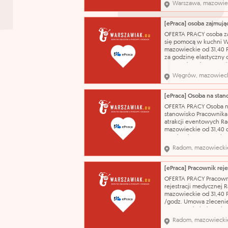
150,00 PLN Elastyczne 
Warszawa, mazowie
pracy. Stawka: 70-150 z
brutto Umowa zlecenie
Umowa o świadczenie 
05.08.2026 Praca w
OFERTA PRACY osoba z
Terapeutycznym Przed
się pomocą w kuchni 
Połączeni. wykszta
mazowieckie od 31,40 P
za godzinę elastyczny 
pracy od 50 do 150 god
miesiącu Umowa zlecen
Węgrów, mazowiec
Umowa o świadczenie 
10.08.2026 przygotow
prostych potraw, pomo
wydawce, utrzymanie
OFERTA PRACY Osoba 
porządku w kuchni, ws
stanowisko Pracownika
atrakcji eventowych R
mazowieckie od 31,40 
PLN /godz. Umowa zlec
Umowa o świadczenie u
Radom, mazowiecki
Przygotowanie i obsłu
atrakcji eventowych p
wesel i imprez
okolicznościowych (m.i
OFERTA PRACY Pracown
obsługa ciężkiego dym
rejestracji medycznej 
wyrzutni konfe
mazowieckie od 31,40 
/godz. Umowa zlecenie
Umowa o świadczenie u
Osoba zatrudniona na 
Radom, mazowiecki
stanowisku będzie