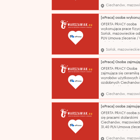
06.08.2026 wg stanowi
Ciechanów, mazowi
zawód - Stolarz meblo
kontakt przez PUP Kont
przez Powiatowy Urząd
tel. 236730863 Powiat
OFERTA PRACY osoba
Urząd Pracy w Ciecha
wykonująca prace fizy
01.0
Sońsk, mazowieckie od
PLN Umowa zlecenie 
o świadczenie usług
02.08.2026 wg stanowi
Sońsk, mazowieckie
zawód - Meliorant kont
przez PUP Kontakt prze
Powiatowy Urząd Pracy 
236730885 Powiatowy 
OFERTA PRACY Osoba
Pracy w Ciechanowie
zajmująca się ceramiką
02.08.2026 - 09.08.202
wyrobów użytkowych i
ozdobnych Ciechanów
mazowieckie od 31,40 P
zł./godz Umowa zlecen
Ciechanów, mazowi
Umowa o świadczenie 
01.08.2026 praca z gliną
masami lejnymi, szkliw
wyrobów ceramicznych
OFERTA PRACY osoba z
z kursantami wykształc
się pracami stolarskimi
podstawowe zawó
Ciechanów, mazowieck
31,40 PLN Umowa zlece
Umowa o świadczenie 
06.08.2026 wg stanowi
Ciechanów, mazowi