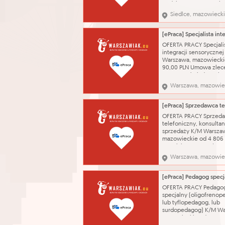
godzinowa Umowa zlec
Umowa o świadczenie 
Siedlce, mazowieck
10.08.2026 Obsługa goś
hotelowych. Praca w s
12/48. Warunki zatrudn
indywidualnego uzgodn
OFERTA PRACY Specjali
kandydatem - możliwo
integracji sensoryczne
dłuższe
Warszawa, mazowiecki
90,00 PLN Umowa zlece
Umowa o świadczenie 
01.09.2026 Prowadzeni
Warszawa, mazowie
Integracji Sensorycznej
dziećmi w wieku
przedszkolnym w
przystosowanej do tego 
OFERTA PRACY Sprzed
wykształcenie - wyższ
telefoniczny, konsultan
licencjat) zawód
sprzedaży K/M Warsza
mazowieckie od 4 806 
prowizja: 2,5% - połącz
przychodzące i 4,7% -
Warszawa, mazowie
połączenia wychodząc
Umowa zlecenie / Um
świadczenie usług 05.0
Kontakt telefoniczny z
OFERTA PRACY Pedago
klientami - połączenia
specjalny (oligofreno
wychodzące i przy
lub tyflopedagog, lub
surdopedagog) K/M Wa
mazowieckie od 70,00