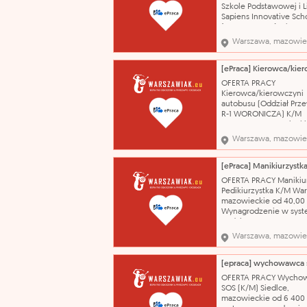
staż
Szkole Podstawowej i 
Sapiens Innovative Sch
(0,25-0,5 etatu) K/M W
mazowieckie od 80,00
Warszawa, mazowie
Stawka 80zł godzinowo
3200zł miesięcznie prz
umowie na pół etatu.
zlecenie / Umowa o
OFERTA PRACY
świadczenie usług 01.0
Kierowca/kierowczyni
Zgodnie
autobusu (Oddział Pr
R-1 WORONICZA) K/M
Warszawa, mazowiecki
52,00 do 64,00 PLN Sy
Warszawa, mazowie
wynagrodzenia: godzi
możliwość wykupienia
grupowego ubezpiecze
życie (dostępne równi
OFERTA PRACY Manikiur
pakiety z opieką medyc
Pedikiurzystka K/M Wa
dofinansowanie karty
mazowieckie od 40,00
sportowej, - b
Wynagrodzenie w syst
godzinowym. Umowa z
/ Umowa o świadczeni
Warszawa, mazowie
03.08.2026 - wykonyw
zabiegów manicure i p
wykształcenie - brak lu
niepełne podstawowe 
OFERTA PRACY Wycho
Manikiurzystka (wyma
SOS (K/M) Siedlce,
mazowieckie od 6 400 