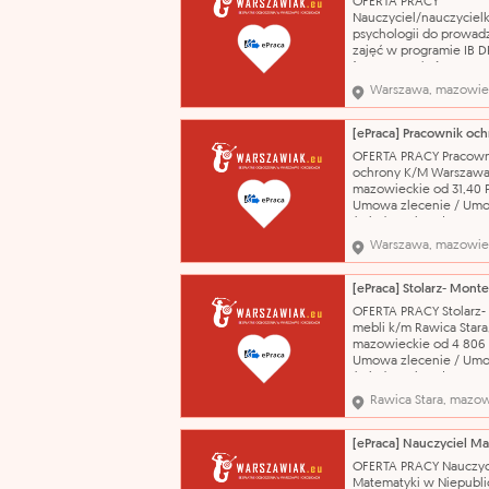
OFERTA PRACY
średnie ogólnokształcą
Nauczyciel/nauczyciel
wykształcenie - wyższ
psychologii do prowad
lice
zajęć w programie IB D
(pensum 12/18) Warsza
mazowieckie od 100,0
Warszawa, mazowie
140,00 PLN Pracodawca 
- 12 godzin zajęć tygod
umowę zlecenie, -
wynagrodzenie 100-140
OFERTA PRACY Pracown
brutto/h, zależnie od
ochrony K/M Warszawa
doświadczenia, - bardz
mazowieckie od 31,40 
gr
Umowa zlecenie / Um
świadczenie usług 09.0
patrolowanie terenu c
Warszawa, mazowie
handlowego (pasaże), 
podejmowanie interwe
sytuacjach tego wymag
wykształcenie - średni
OFERTA PRACY Stolarz-
ogólnokształcące zawó
mebli k/m Rawica Stara
Pracownik o
mazowieckie od 4 806
Umowa zlecenie / Um
świadczenie usług 10.0
Wykonywanie i montaż
Rawica Stara, mazo
wykształcenie - pods
zawód - Monter mebli
umiejetności - umiejęt
czytania rysunku tech
OFERTA PRACY Nauczyc
Doświadczenie w zawo
Matematyki w Niepubli