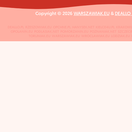
Copyright © 2026
WARSZAWIAK.EU
&
DEALLO
DEALLO.PL
RZESZOWIAK.EU
OPCHNE.PL
HANYSEK.NET
KIELCE4U.PL
KRAKOWI
OPOLANIN.EU
PODLASIAK.NET
POMORZANIN.EU
POZNANIAK.NET
SZCZECI
TORUNIAK.EU
WARSZAWIAK.EU
WROCLAWIAK.EU
LODZIAK.EU