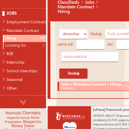
Classifieds
Jobs
Mandate Contract
Hiring
JOBS
Employment Contract
Mandate Contract
Szukaj:
Hiring
237
cena od:
do:
Looking for
0
B2B
Internship
School Interships
Seasonal
Jobs » Mandate Contract » Hiring
Other
Category
Niemojki
Ostrołęka
OFERTA PRACY Pracown
Nowe
Długowola Pierwsza
produkcji [K/M] Legio
Bieganów
Przybojewo
mazowieckie od 5 300 
Nowy Dwór