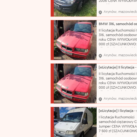
2006 CENA WYWOŁAWC
175 zł (SZACUNKOWO: 2
Pojazd po dłuższym prz
Arynów, mazowieck
obecnie wymaga weryfi
mechanicznej. W wielu
miejscach liczne rysy 
Wnętrze wymaga
II licytacja Ruchomośc
gruntownego czyszcze
316, samochód osobowy
Nazwa katalogowa: S
roku CENA WYWOŁAWC
000 zł (SZACUNKOWO:
zł) Pojazd posiada wid
korozję, łuszczący się l
Arynów, mazowieck
bezbarwny oraz liczne
uszkodzenia i otarcia na
swojej powierzchni. N
katalogowa: Samochód
II licytacja Ruchomośc
osobowy Marka: BMW
316, samochód osobowy
roku CENA WYWOŁAWC
000 zł (SZACUNKOWO:
zł) Pojazd posiada wid
korozję, łuszczący się l
Arynów, mazowieck
bezbarwny oraz liczne
uszkodzenia i otarcia na
swojej powierzchni. N
katalogowa: Samochód
I licytacja Ruchomości
osobowy Marka: BMW
samochód ciężarowy C
Jumper CENA WYWOŁ
7 500 zł (SZACUNKOWO
zł) Nazwa katalogowa: