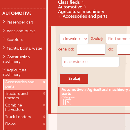
Classifieds
Automotive
Agricultural machinery
AUTOMOTIVE
Accessories and parts
Passenger cars
Vans and trucks
Szukaj:
Scooters
Yachts, boats, water
cena od:
do:
Construction
machinery
Agricultural
machinery
Accessories and
0
parts
Automotive » Agricultural machinery 
Tractors and
parts
0
tractors
Category
Combine
0
harvesters
Truck Loaders
0
Plows
0