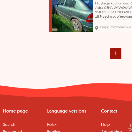
sprzedawanych ruchom
I licytacja Ruchomości 
Przebieg pojazdu ustal
Astra CENA WYWOŁAWC
podsta
950 zł (SZACUNKOWO: 
zł) Przedmiot oferowan
sprzedaży pochodzi z
orzeczenia Sądu o jego
Krypy, mazowieckie
przepadku na rzecz Sk
Państwa. Organ egzeku
nie odpowiada za wady
sprzedawanych ruchom
Przebieg pojazdu ustal
podsta
1
Home page
Language versions
Contact
Search
Polski
Help
T
to