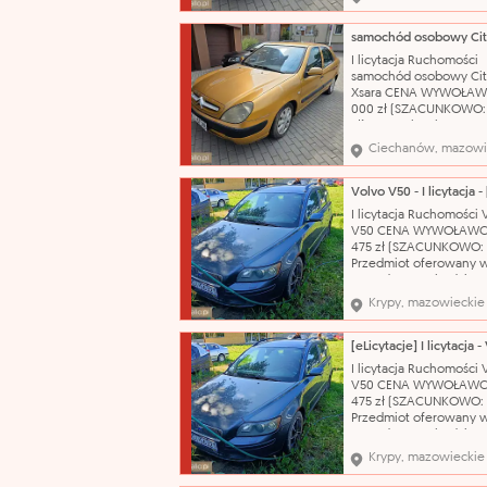
Citroën Model: Xsara T
nadwozia: hatchback-5
Pojemność silnika: 1587
Rodzaj paliwa: benzyn
I licytacja Ruchomości
produkcji: 2002 Skrzyni
samochód osobowy Cit
biegów: manualna Nr
Xsara CENA WYWOŁAW
000 zł (SZACUNKOWO:
zł) Nazwa katalogowa:
Samochód osobowy Ma
Ciechanów, mazowi
Citroën Model: Xsara T
nadwozia: hatchback-5
Pojemność silnika: 1587
Rodzaj paliwa: benzyn
I licytacja Ruchomości 
produkcji: 2002 Skrzyni
V50 CENA WYWOŁAWC
biegów: manualna Nr
475 zł (SZACUNKOWO: 7
Przedmiot oferowany w
sprzedaży pochodzi z
orzeczenia Sądu o jego
Krypy, mazowieckie
przepadku na rzecz Sk
Państwa. Organ egzeku
nie opowiada za wady 
sprzedawanych ruchom
I licytacja Ruchomości 
Przegląd techniczny do
V50 CENA WYWOŁAWC
21.10.2026 r..
475 zł (SZACUNKOWO: 7
Przedmiot oferowany w
sprzedaży pochodzi z
orzeczenia Sądu o jego
Krypy, mazowieckie
przepadku na rzecz Sk
Państwa. Organ egzeku