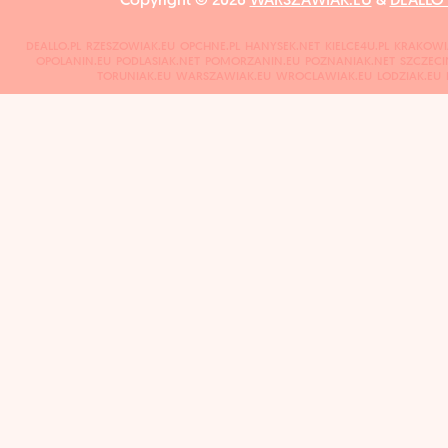
Copyright © 2026
WARSZAWIAK.EU
&
DEALLO
DEALLO.PL
RZESZOWIAK.EU
OPCHNE.PL
HANYSEK.NET
KIELCE4U.PL
KRAKOWI
OPOLANIN.EU
PODLASIAK.NET
POMORZANIN.EU
POZNANIAK.NET
SZCZECI
TORUNIAK.EU
WARSZAWIAK.EU
WROCLAWIAK.EU
LODZIAK.EU