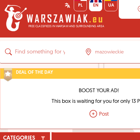
PL
EN
UA
FREE CLASSIFIEDS IN WARSAW AND SURROUNDING AREA
DEAL OF THE DAY
BOOST YOUR AD!
This box is waiting for you for only 13 
Post
CATEGORIES