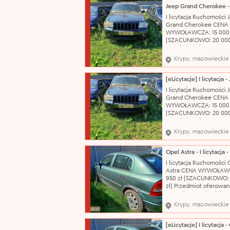
nie opowiada za wady 
sprzedawanych ruchom
I licytacja Ruchomości 
Przegląd techniczny do
Grand Cherokee CENA
21.10.2026 r..
WYWOŁAWCZA: 15 000 
(SZACUNKOWO: 20 000
Przedmiot oferowany w
sprzedaży pochodzi z
Krypy, mazowieckie
orzeczenia Sądu o jego
przepadku na rzecz Sk
Państwa. Organ egzeku
nie odpowiada za wady
I licytacja Ruchomości 
sprzedawanych ruchom
Grand Cherokee CENA
Brak danych o przebie
WYWOŁAWCZA: 15 000 
(SZACUNKOWO: 20 000
Przedmiot oferowany w
sprzedaży pochodzi z
Krypy, mazowieckie
orzeczenia Sądu o jego
przepadku na rzecz Sk
Państwa. Organ egzeku
nie odpowiada za wady
I licytacja Ruchomości 
sprzedawanych ruchom
Astra CENA WYWOŁAWC
Brak danych o przebie
950 zł (SZACUNKOWO: 
zł) Przedmiot oferowan
sprzedaży pochodzi z
orzeczenia Sądu o jego
Krypy, mazowieckie
przepadku na rzecz Sk
Państwa. Organ egzeku
nie odpowiada za wady