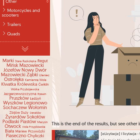
Other
0
Motorcycles and
scooters
Trailers
Quads
Marki
Regut
Stara Ruskołęka
Mińsk Mazowiecki
Józefów
Nowy Dwór
Mazowiecki
Ząbki
Uleniec
Ostrołęka
Kamienna Wola
Klwatka Królewska
Ćwiklin
Wólka Przybójewska
Jazgarzewszczyzna
Rzewin
Pruszków
Ładzyń
Wyszków
Legionowo
Sochaczew
Wołomin
Zbijów Duży
Sieraków
Żyrardów
Sokołów
Podlaski
Piastów
Marysin
This is the end of the results, but see other i
Otwock
Wola Przypkowska
Biała
Przywózki
Mariew
Piaseczno
Chyliczki