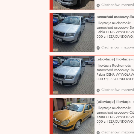
Samochód dostawczy M
Ciechanów, mazowi
Citroën Model: Jumper
nadwozia: bus Pojemn
silnika: 2800 cm³ Rodza
olej napędowy Rok prod
I licytacja Ruchomości
2004 Nr rejestracyjny:
samochód osobowy Sk
WCI20555
Fabia CENA WYWOŁAW
000 zł (SZACUNKOWO:
zł) Nazwa katalogowa:
Samochód osobowy Ma
Ciechanów, mazowi
Škoda Model: Fabia Typ
nadwozia: hatchback-5
Pojemność silnika: 1198
Rodzaj paliwa: benzyn
I licytacja Ruchomości
produkcji: 2003 Skrzyni
samochód osobowy Sk
biegów: manualna Nr r
Fabia CENA WYWOŁAW
000 zł (SZACUNKOWO:
zł) Nazwa katalogowa:
Samochód osobowy Ma
Ciechanów, mazowi
Škoda Model: Fabia Typ
nadwozia: hatchback-5
Pojemność silnika: 1198
Rodzaj paliwa: benzyn
I licytacja Ruchomości
produkcji: 2003 Skrzyni
samochód osobowy Cit
biegów: manualna Nr r
Xsara CENA WYWOŁAW
000 zł (SZACUNKOWO:
zł) Nazwa katalogowa:
Samochód osobowy Ma
Ciechanów, mazowi