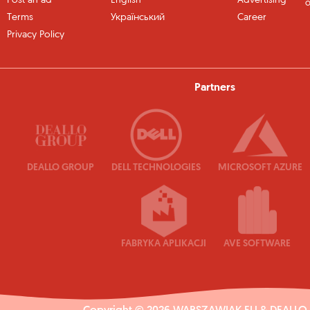
Post an ad
English
Advertising
o
Terms
Український
Career
Privacy Policy
Partners
DEALLO GROUP
DELL TECHNOLOGIES
MICROSOFT AZURE
FABRYKA APLIKACJI
AVE SOFTWARE