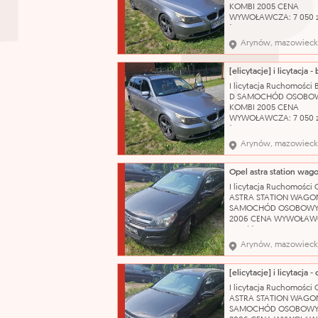
jako dobry, zadbany. 
KOMBI 2005 CENA
katalog
WYWOŁAWCZA: 7 050 z
(SZACUNKOWO: 9 400 
Uszkodzony, porysowa
Arynów, mazowieck
przedni zderzak. Pękni
prawa tylna lampa. Us
sprzęgło. Brak koła
zapasowego, klucza do 
I licytacja Ruchomości
podnośnika. Stan techn
D SAMOCHÓD OSOBO
używany OC ważne do:
KOMBI 2005 CENA
WYWOŁAWCZA: 7 050 z
(SZACUNKOWO: 9 400 
Uszkodzony, porysowa
Arynów, mazowieck
przedni zderzak. Pękni
prawa tylna lampa. Us
sprzęgło. Brak koła
zapasowego, klucza do 
I licytacja Ruchomości 
podnośnika. Stan techn
ASTRA STATION WAGO
używany OC ważne do:
SAMOCHÓD OSOBOWY
2006 CENA WYWOŁAWC
175 zł (SZACUNKOWO: 2
Pojazd po dłuższym prz
Arynów, mazowieck
obecnie wymaga weryfi
mechanicznej. W wielu
miejscach liczne rysy 
Wnętrze wymaga
I licytacja Ruchomości 
gruntownego czyszcze
ASTRA STATION WAGO
Nazwa katalogowa: S
SAMOCHÓD OSOBOWY