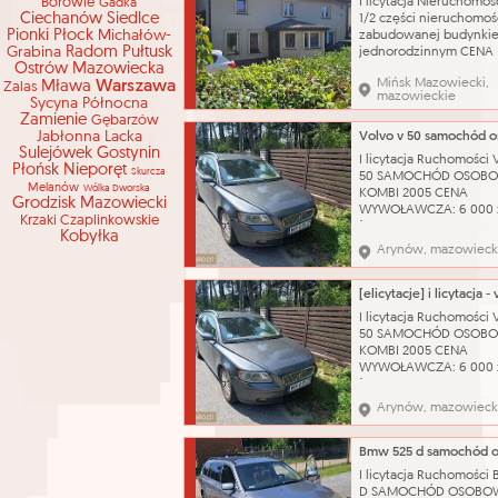
Borowie
I licytacja Nieruchomoś
Gadka
Ciechanów
Siedlce
1/2 części nieruchomoś
Pionki
Płock
Michałów-
zabudowanej budynki
Grabina
Radom
Pułtusk
jednorodzinnym CENA
Ostrów Mazowiecka
WYWOŁAWCZA: 224 288
Mińsk Mazowiecki,
Warszawa
Mława
(SZACUNKOWO: 299 051
Zalas
mazowieckie
Sycyna Północna
Dojazd do nieruchomoś
Zamienie
zapewnia droga public
Gębarzów
Jabłonna Lacka
wyłożona kostką bruk
Sulejówek
Gostynin
odległości około 550 m
I licytacja Ruchomości
Płońsk
Nieporęt
przystanek autobusow
Skurcza
50 SAMOCHÓD OSOB
odległości ok. 800 m st
Melanów
Wólka Dworska
KOMBI 2005 CENA
Grodzisk Mazowiecki
WYWOŁAWCZA: 6 000 
Krzaki Czaplinkowskie
(SZACUNKOWO: 8 000 
Kobyłka
Pojazd w pełni sprawn
Arynów, mazowieck
technicznie – silnik od
problemu. Do samoch
posiadamy komplet
oryginalnych kluczykó
I licytacja Ruchomości
Wizualny stan auta oc
50 SAMOCHÓD OSOB
jako dobry, zadbany. 
KOMBI 2005 CENA
katalog
WYWOŁAWCZA: 6 000 
(SZACUNKOWO: 8 000 
Pojazd w pełni sprawn
Arynów, mazowieck
technicznie – silnik od
problemu. Do samoch
posiadamy komplet
oryginalnych kluczykó
I licytacja Ruchomości
Wizualny stan auta oc
D SAMOCHÓD OSOBO