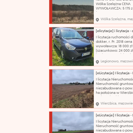
działki i powierzchn
Wólka Szelężna CENA
WYWOŁAWCZA: 5 175 z
(SZACUNKOWO: 6 900 
Działki położone są w 
Wólka Szelężna, ma
ekstensywnego rolnict
oznaczonych symbolem
RE w obszarze krajobra
chronionego "Dolina Rz
I licytacja ruchomości d
Zwolenki". Nazwa kata
dokker, r. Pr. 2018 cena
wywoławcza: 18 000 zł
(szacunkowo: 24 000 zł
jeżdżący, stan dobry, b
szyby w lewych drzwiac
Legionowo, mazowi
auta. Nazwa katalogow
samochód osobowy ma
dacia model: dokker ty
nadwozia: kombi poje
I licytacja Nieruchomoś
silnika: 1461 cm³ rodzaj
Nieruchomość gruntow
niezabudowana o pow.
ha położona w Wierzbi
gmina Wierzbica CENA
WYWOŁAWCZA: 528 450
Wierzbica, mazowie
(SZACUNKOWO: 704 60
Przedmiotem licytacji j
nieruchomość gruntow
oznaczona numerem
I licytacja Nieruchomoś
ewidencyjnym 284 o
Nieruchomość gruntow
powierzchni 3,5800 ha,
niezabudowana o pow.