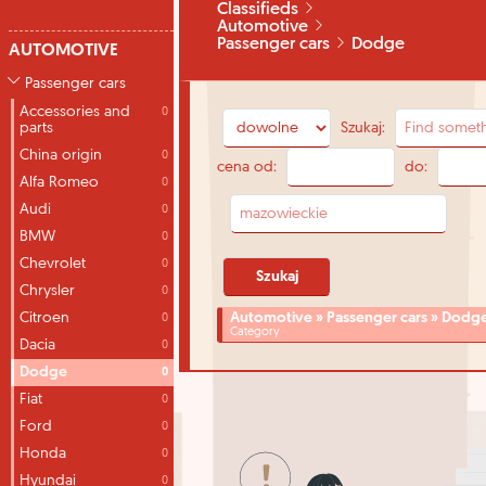
Classifieds
Automotive
Passenger cars
Dodge
AUTOMOTIVE
Passenger cars
Accessories and
0
Szukaj:
parts
China origin
0
cena od:
do:
Alfa Romeo
0
Audi
0
BMW
0
Chevrolet
0
Chrysler
0
Citroen
Automotive » Passenger cars » Dodg
0
Category
Dacia
0
Dodge
0
Fiat
0
Ford
0
Honda
0
Hyundai
0