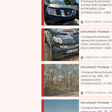
II licytacja Ruchomości
produkcji: 2004 Skrzyni
SAMOCHÓD OSOBOWY 
biegów: automatyczna
PATHFINDER CENA
WYWOŁAWCZA: 4 950 
(SZACUNKOWO: 9 900 z
kluczyka, brak przegląd
Stare Grabie, mazow
dokumentów, uszkodz
powłoka lakiernicza. 
katalogowa: Samochód
osobowy Marka: Nissan
I licytacja Ruchomości
Pathfinder Typ nadwozi
samochód osobowy S
ciężarowy Pojemność si
CENA WYWOŁAWCZA: 1 
(SZACUNKOWO: 1 600 z
Pojazd posiada uszkod
prawy tył (wypadek
Legionowo, mazowi
komunikacyjny, uderze
prawe tylne koło) brak
powietrza , badanie te
do 25.08.2026r, brak
I licytacja Nieruchomośc
możliwości odpalenia a
rolne nr ew. 496, 497 -
brak możliwości odczyt
Szelężna CENA
WYWOŁAWCZA: 27 375 
(SZACUNKOWO: 36 500 
Nazwa katalogowa: Gr
Wólka Szelężna, ma
Oznaczenie księgi wiec
lub zbiór dokumentów:
RA1Z/00012985/5 Własn
inne prawa rzeczowe:
I licytacja Nieruchomośc
własność Numer ewide
rolne nr ew. 180, 215, 21