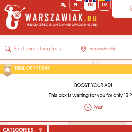
PL
EN
UA
FREE CLASSIFIEDS IN WARSAW AND SURROUNDING AREA
DEAL OF THE DAY
BOOST YOUR AD!
This box is waiting for you for only 13 
Post
CATEGORIES