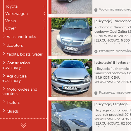
(SZACUNKOWO: 8 000 z
Toyota
0
dokumentów. Dwa kluc
Wołomin, mazowiec
Skrzynia biegów: manu
Volkswagen
0
Nazwa katalogowa: S
Volvo
osobowy Marka: Opel 
0
Vectra Typ nadwozia: 
Ruchomości Samochód
Other
0
Pojemność silnika: 1910
osobowy Opel Zafira 1.
Rodzaj paliwa: olej nap
CENA WYWOŁAWCZA: 5
Vans and trucks
(SZACUNKOWO: 5 800 z
jeden kluczyk, dowód
Scooters
rejestracyjny Nazwa
Przasnysz, mazowie
katalogowa: Samochód
Yachts, boats, water
osobowy Marka: Opel 
Zafira Typ nadwozia: m
Construction
Pojemność silnika: 1910
machinery
II licytacja Ruchomości
Rodzaj paliwa: olej n
Samochód osobowy Ope
Rok produkcji: 2006 Skr
Agricultural
III 1.9 CDTI CENA
machinery
WYWOŁAWCZA: 2 650 z
(SZACUNKOWO: 5 300 z
Motorcycles and
Jeden kluczyk, dowód
Przasnysz, mazowie
scooters
rejestracyjny Nazwa
katalogowa: Samochód
Trailers
osobowy Marka: Opel 
Astra Typ nadwozia: ha
I licytacja Ruchomości 
Quads
3-D Pojemność silnika: 
type, rok produkcji 20
Rodzaj paliwa: olej na
WYWOŁAWCZA: 61 950 
(SZACUNKOWO: 82 600
Pojazd ma uszkodzony 