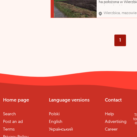
ha położona w Wierzbi
gmina Wierzbica CENA
WYWOŁAWCZA: 110 250
Wierzbica, mazowie
(SZACUNKOWO: 147 000
Przedmiotem licytacji j
nieruchomość gruntow
o powierzchni 2,4700 h
położona we wsi Wierz
województwo
1
Home page
Language versions
Contact
Search
Polski
Help
T
to
Post an ad
English
Advertising
o
Terms
Український
Career