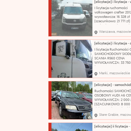
obsługa urządzeń biu
takich jak drukarki,
I licytacja ruchomości
kserokopiarki, skanery;
volkswagen crafter 201
przyjmowanie i rozsyła
wywoławcza: 16 328 zł
(szacunkowo: 21 771 zł)
stwierdzono nieszczeln
wycieków. Zawieszeni
Warszawa, mazowie
stanie charakterystycz
wieku i przebiegu poja
Powłoka lakiernicza w 
dobrym z widocznymi 
I licytacja Ruchomości
zarysowań, niewielkie 
SAMOCHODOWY SIOD
SCANIA R560 CENA
WYWOŁAWCZA: 33 750 
(SZACUNKOWO: 45 000
Pojazd uszkodzony. Je
Marki, mazowieckie
kluczyk Nazwa katalog
Ciągnik siodłowy Marka
Model: SERIA R Zastos
ciągnik siodłowy Poje
Ruchomości SAMOCH
silnika: 15607 cm³ Rodz
OSOBOWY AUDI A6 CE
paliwa: olej nap
WYWOŁAWCZA: 2 000 
(SZACUNKOWO: 8 000 z
dokumentów. Jeden kl
Nazwa katalogowa: S
Stare Grabie, mazow
osobowy Marka: Audi 
A6 Typ nadwozia: kom
Pojemność silnika: 239
Rodzaj paliwa: benzyn