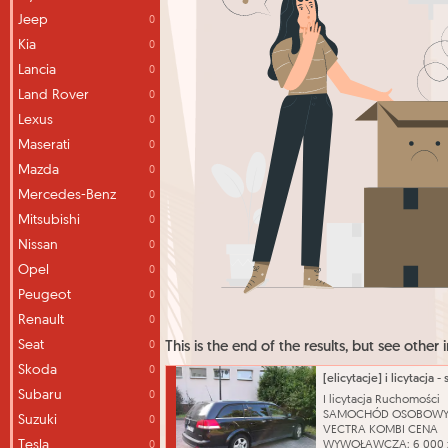
Jeep
0
Kia
0
Lancia
0
Land Rover
0
Lexus
0
Maserati
0
Mazda
0
Mercedes-Benz
0
Mitsubishi
0
Nissan
0
Opel
0
Peugeot
0
Renault
0
Seat
0
This is the end of the results, but see other i
Skoda
0
Subaru
0
I licytacja Ruchomości
SAMOCHÓD OSOBOWY
Suzuki
0
VECTRA KOMBI CENA
Tesla
WYWOŁAWCZA: 6 000 
0