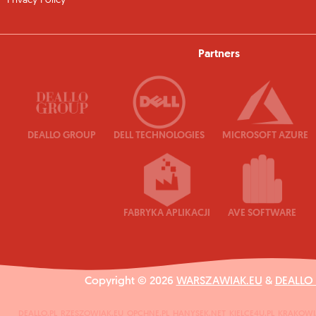
Privacy Policy
Partners
DEALLO GROUP
DELL TECHNOLOGIES
MICROSOFT AZURE
FABRYKA APLIKACJI
AVE SOFTWARE
Copyright © 2026
WARSZAWIAK.EU
&
DEALLO
DEALLO.PL
RZESZOWIAK.EU
OPCHNE.PL
HANYSEK.NET
KIELCE4U.PL
KRAKOWI