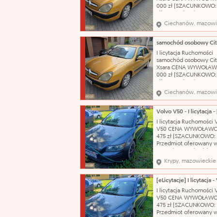
000 zł (SZACUNKOWO:
zł) Nazwa katalogowa:
Samochód osobowy Ma
Ciechanów, mazowi
Citroën Model: Xsara T
nadwozia: hatchback-5
Pojemność silnika: 1587
Rodzaj paliwa: benzyn
I licytacja Ruchomości
produkcji: 2002 Skrzyni
samochód osobowy Cit
biegów: manualna Nr
Xsara CENA WYWOŁAW
000 zł (SZACUNKOWO:
zł) Nazwa katalogowa:
Samochód osobowy Ma
Ciechanów, mazowi
Citroën Model: Xsara T
nadwozia: hatchback-5
Pojemność silnika: 1587
Rodzaj paliwa: benzyn
I licytacja Ruchomości 
produkcji: 2002 Skrzyni
V50 CENA WYWOŁAWC
biegów: manualna Nr
475 zł (SZACUNKOWO: 7
Przedmiot oferowany w
sprzedaży pochodzi z
orzeczenia Sądu o jego
Krypy, mazowieckie
przepadku na rzecz Sk
Państwa. Organ egzeku
nie opowiada za wady 
sprzedawanych ruchom
I licytacja Ruchomości 
Przegląd techniczny do
V50 CENA WYWOŁAWC
21.10.2026 r..
475 zł (SZACUNKOWO: 7
Przedmiot oferowany w