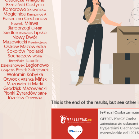
Ostrołęka
Wielgolas
Brzeziński
Gostynin
Komorowo
Skrzyńsko
Mogielnica
Kampinos A
Piaseczno
Ciechanów
Mława
Nowinki
Białobrzegi
Olesin
Siedlce
Lipsko
Rostkowo
Nowy Dwór
Mazowiecki
Przedwojewo
Ostrów Mazowiecka
Sokołów Podlaski
Sochaczew
Wólka
Izabelin-
Brzezińska
Legionowo
Dziekanówek
Płock
Sulejówek
Golędzin
Wołomin
Kobyłka
Otwock
Mińsk
Altanka
Mazowiecki
Marki
Grodzisk Mazowiecki
Pionki
Żyrardów
Sitne
Józefów
Olszewka
This is the end of the results, but see other i
OFERTA PRACY Osoba
zajmująca się usługami
fryzjerskimi Ciechanów
mazowieckie od 1 201,5
Umowa o pracę na cza