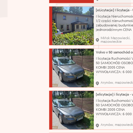
przedziale wynagrodze
o jego składnikach: Zg
postanowieniami
Ponadzakładowego Uk
I licytacja Nieruchomoś
Zbiorowego Pracy dla
1/2 części nieruchomoś
Pracowników Zatrudni
zabudowanej budynki
Jednostkach B
jednorodzinnym CENA
WYWOŁAWCZA: 224 288
Mińsk Mazowiecki,
(SZACUNKOWO: 299 051
mazowieckie
Dojazd do nieruchomoś
zapewnia droga public
wyłożona kostką bruk
odległości około 550 m
I licytacja Ruchomości
przystanek autobusow
50 SAMOCHÓD OSOB
odległości ok. 800 m st
KOMBI 2005 CENA
WYWOŁAWCZA: 6 000 
(SZACUNKOWO: 8 000 
Pojazd w pełni sprawn
Arynów, mazowieck
technicznie – silnik od
problemu. Do samoch
posiadamy komplet
oryginalnych kluczykó
I licytacja Ruchomości
Wizualny stan auta oc
50 SAMOCHÓD OSOB
jako dobry, zadbany. 
KOMBI 2005 CENA
katalog
WYWOŁAWCZA: 6 000 
(SZACUNKOWO: 8 000 
Pojazd w pełni sprawn
Arynów, mazowieck
technicznie – silnik od
problemu. Do samoch