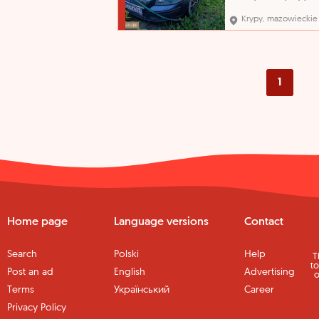
sprzedaży pochodzi z
orzeczenia Sądu o jego
Krypy, mazowieckie
przepadku na rzecz Sk
Państwa. Organ egzeku
nie opowiada za wady 
sprzedawanych ruchom
Przegląd techniczny do
21.10.2026 r..
1
Home page
Language versions
Contact
Search
Polski
Help
T
to
Post an ad
English
Advertising
o
Terms
Український
Career
Privacy Policy