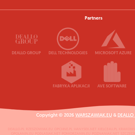
Partners
DEALLO GROUP
DELL TECHNOLOGIES
MICROSOFT AZURE
FABRYKA APLIKACJI
AVE SOFTWARE
Copyright © 2026
WARSZAWIAK.EU
&
DEALLO
DEALLO.PL
RZESZOWIAK.EU
OPCHNE.PL
HANYSEK.NET
KIELCE4U.PL
KRAKOWI
OPOLANIN.EU
PODLASIAK.NET
POMORZANIN.EU
POZNANIAK.NET
SZCZECI