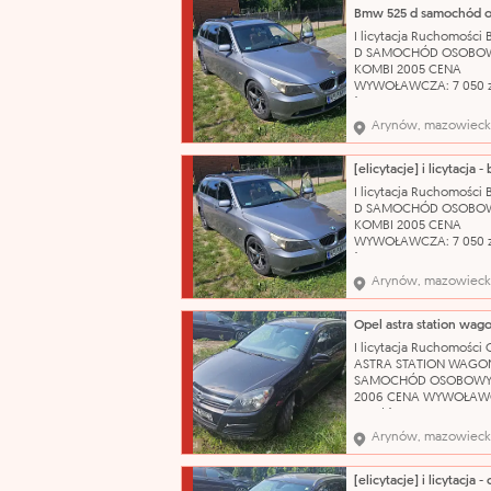
posiadamy komplet
oryginalnych kluczykó
I licytacja Ruchomości
Wizualny stan auta oc
D SAMOCHÓD OSOBO
jako dobry, zadbany. 
KOMBI 2005 CENA
katalog
WYWOŁAWCZA: 7 050 z
(SZACUNKOWO: 9 400 
Uszkodzony, porysowa
Arynów, mazowieck
przedni zderzak. Pękni
prawa tylna lampa. Us
sprzęgło. Brak koła
zapasowego, klucza do 
I licytacja Ruchomości
podnośnika. Stan techn
D SAMOCHÓD OSOBO
używany OC ważne do:
KOMBI 2005 CENA
WYWOŁAWCZA: 7 050 z
(SZACUNKOWO: 9 400 
Uszkodzony, porysowa
Arynów, mazowieck
przedni zderzak. Pękni
prawa tylna lampa. Us
sprzęgło. Brak koła
zapasowego, klucza do 
I licytacja Ruchomości 
podnośnika. Stan techn
ASTRA STATION WAGO
używany OC ważne do:
SAMOCHÓD OSOBOWY
2006 CENA WYWOŁAWC
175 zł (SZACUNKOWO: 2
Pojazd po dłuższym prz
Arynów, mazowieck
obecnie wymaga weryfi
mechanicznej. W wielu
miejscach liczne rysy 