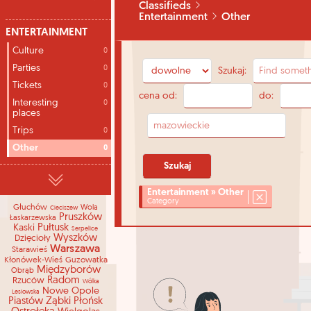
Classifieds
Entertainment
Other
ENTERTAINMENT
Culture
0
Parties
0
Szukaj:
Tickets
0
cena od:
do:
Interesting
0
places
Trips
0
Other
0
Entertainment » Other
Category
Głuchów
Wola
Cieciszew
Pruszków
Łaskarzewska
Kaski
Pułtusk
Serpelice
Wyszków
Dzięcioły
Warszawa
Starawieś
Kłonówek-Wieś
Guzowatka
Międzyborów
Obrąb
Radom
Rzuców
Wólka
Nowe Opole
Lesiowska
Piastów
Ząbki
Płońsk