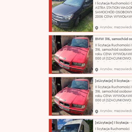
Wnętrze wymaga
I licytacja Ruchomości 
gruntownego czyszcze
ASTRA STATION WAGO
Nazwa katalogowa: S
SAMOCHÓD OSOBOWY
2006 CENA WYWOŁAWC
175 zł (SZACUNKOWO: 2
Pojazd po dłuższym prz
Arynów, mazowieck
obecnie wymaga weryfi
mechanicznej. W wielu
miejscach liczne rysy 
Wnętrze wymaga
II licytacja Ruchomośc
gruntownego czyszcze
316, samochód osobowy
Nazwa katalogowa: S
roku CENA WYWOŁAWC
000 zł (SZACUNKOWO:
zł) Pojazd posiada wid
korozję, łuszczący się l
Arynów, mazowieck
bezbarwny oraz liczne
uszkodzenia i otarcia na
swojej powierzchni. N
katalogowa: Samochód
II licytacja Ruchomośc
osobowy Marka: BMW
316, samochód osobowy
roku CENA WYWOŁAWC
000 zł (SZACUNKOWO:
zł) Pojazd posiada wid
korozję, łuszczący się l
Arynów, mazowieck
bezbarwny oraz liczne
uszkodzenia i otarcia na
swojej powierzchni. N
katalogowa: Samochód
I licytacja Ruchomości
osobowy Marka: BMW