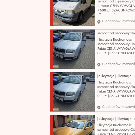
samochód ciężarowy C
Jumper CENA WYWOŁ
7 500 zł (SZACUNKOWO
zł) Nazwa katalogowa:
Samochód dostawczy M
Ciechanów, mazowi
Citroën Model: Jumper
nadwozia: bus Pojemn
silnika: 2800 cm³ Rodza
olej napędowy Rok prod
I licytacja Ruchomości
2004 Nr rejestracyjny:
samochód osobowy Sk
WCI20555
Fabia CENA WYWOŁAW
000 zł (SZACUNKOWO:
zł) Nazwa katalogowa:
Samochód osobowy Ma
Ciechanów, mazowi
Škoda Model: Fabia Typ
nadwozia: hatchback-5
Pojemność silnika: 1198
Rodzaj paliwa: benzyn
I licytacja Ruchomości
produkcji: 2003 Skrzyni
samochód osobowy Sk
biegów: manualna Nr r
Fabia CENA WYWOŁAW
000 zł (SZACUNKOWO:
zł) Nazwa katalogowa:
Samochód osobowy Ma
Ciechanów, mazowi
Škoda Model: Fabia Typ
nadwozia: hatchback-5
Pojemność silnika: 1198
Rodzaj paliwa: benzyn
I licytacja Ruchomości
produkcji: 2003 Skrzyni
samochód osobowy Cit
biegów: manualna Nr r
Xsara CENA WYWOŁAW