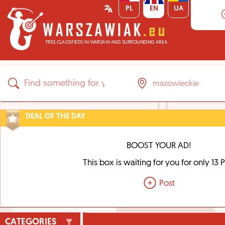
PL
EN
UA
FREE CLASSIFIEDS IN WARSAW AND SURROUNDING AREA
DEAL OF THE DAY
BOOST YOUR AD!
This box is waiting for you for only 13 
Post
CATEGORIES