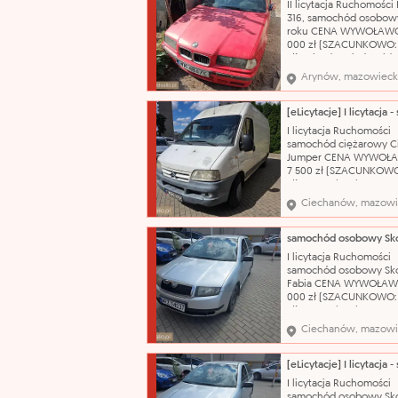
II licytacja Ruchomośc
osobowy Marka: BMW
316, samochód osobowy
roku CENA WYWOŁAWC
000 zł (SZACUNKOWO:
zł) Pojazd posiada wid
korozję, łuszczący się l
Arynów, mazowieck
bezbarwny oraz liczne
uszkodzenia i otarcia na
swojej powierzchni. N
katalogowa: Samochód
I licytacja Ruchomości
osobowy Marka: BMW
samochód ciężarowy C
Jumper CENA WYWOŁ
7 500 zł (SZACUNKOWO
zł) Nazwa katalogowa:
Samochód dostawczy M
Ciechanów, mazowi
Citroën Model: Jumper
nadwozia: bus Pojemn
silnika: 2800 cm³ Rodza
olej napędowy Rok prod
I licytacja Ruchomości
2004 Nr rejestracyjny:
samochód osobowy Sk
WCI20555
Fabia CENA WYWOŁAW
000 zł (SZACUNKOWO:
zł) Nazwa katalogowa:
Samochód osobowy Ma
Ciechanów, mazowi
Škoda Model: Fabia Typ
nadwozia: hatchback-5
Pojemność silnika: 1198
Rodzaj paliwa: benzyn
I licytacja Ruchomości
produkcji: 2003 Skrzyni
samochód osobowy Sk