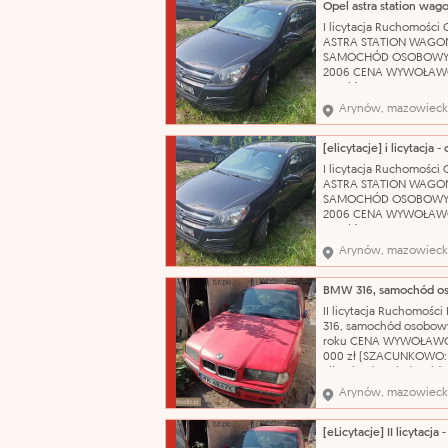
sprzęgło. Brak koła
zapasowego, klucza do 
I licytacja Ruchomości 
podnośnika. Stan techn
ASTRA STATION WAGO
używany OC ważne do:
SAMOCHÓD OSOBOWY
2006 CENA WYWOŁAWC
175 zł (SZACUNKOWO: 2
Pojazd po dłuższym prz
Arynów, mazowieck
obecnie wymaga weryfi
mechanicznej. W wielu
miejscach liczne rysy 
Wnętrze wymaga
I licytacja Ruchomości 
gruntownego czyszcze
ASTRA STATION WAGO
Nazwa katalogowa: S
SAMOCHÓD OSOBOWY
2006 CENA WYWOŁAWC
175 zł (SZACUNKOWO: 2
Pojazd po dłuższym prz
Arynów, mazowieck
obecnie wymaga weryfi
mechanicznej. W wielu
miejscach liczne rysy 
Wnętrze wymaga
II licytacja Ruchomośc
gruntownego czyszcze
316, samochód osobowy
Nazwa katalogowa: S
roku CENA WYWOŁAWC
000 zł (SZACUNKOWO:
zł) Pojazd posiada wid
korozję, łuszczący się l
Arynów, mazowieck
bezbarwny oraz liczne
uszkodzenia i otarcia na
swojej powierzchni. N
katalogowa: Samochód