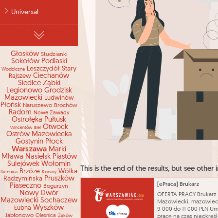
Universal
Głosków
Studzianki
Sokołów Podlaski
Leszczydół Stary
Wodziczna
Ciechanów
Rajszew
Siedlce
Ząbki
Legionowo
Grodzisk
Mazowiecki
Ludwinów
Płońsk
Naruszewo
Brochów
Radom
Nowe Zawady
Ostrołęka
Pułtusk
Otwock
Wincentów
Biel
Ostrów Mazowiecka
Gostynin
Płock
Warszawa
Marki
Mława
Nasielsk
Piastów
Sulejówek
Wołomin
This is the end of the results, but see other i
Brzóze
Wólka
Siennica
Konary
Radzymińska
Pruszków
[ePraca] Brukarz
Piaseczno
Bogurzyn
Nowy Dwór
OFERTA PRACY Brukarz
Mazowiecki
Sochaczew
Mazowiecki, mazowiec
Wyszków
Łubna
9 000 do 11 000 PLN U
Jabłonowo
Oleśnica
Żaków
pracę na czas nieokreś