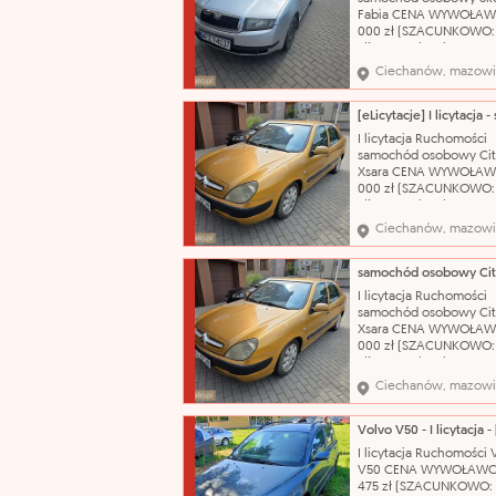
biegów: manualna Nr r
Fabia CENA WYWOŁAW
000 zł (SZACUNKOWO:
zł) Nazwa katalogowa:
Samochód osobowy Ma
Ciechanów, mazowi
Škoda Model: Fabia Typ
nadwozia: hatchback-5
Pojemność silnika: 1198
Rodzaj paliwa: benzyn
I licytacja Ruchomości
produkcji: 2003 Skrzyni
samochód osobowy Cit
biegów: manualna Nr r
Xsara CENA WYWOŁAW
000 zł (SZACUNKOWO:
zł) Nazwa katalogowa:
Samochód osobowy Ma
Ciechanów, mazowi
Citroën Model: Xsara T
nadwozia: hatchback-5
Pojemność silnika: 1587
Rodzaj paliwa: benzyn
I licytacja Ruchomości
produkcji: 2002 Skrzyni
samochód osobowy Cit
biegów: manualna Nr
Xsara CENA WYWOŁAW
000 zł (SZACUNKOWO:
zł) Nazwa katalogowa:
Samochód osobowy Ma
Ciechanów, mazowi
Citroën Model: Xsara T
nadwozia: hatchback-5
Pojemność silnika: 1587
Rodzaj paliwa: benzyn
I licytacja Ruchomości 
produkcji: 2002 Skrzyni
V50 CENA WYWOŁAWC
biegów: manualna Nr
475 zł (SZACUNKOWO: 7