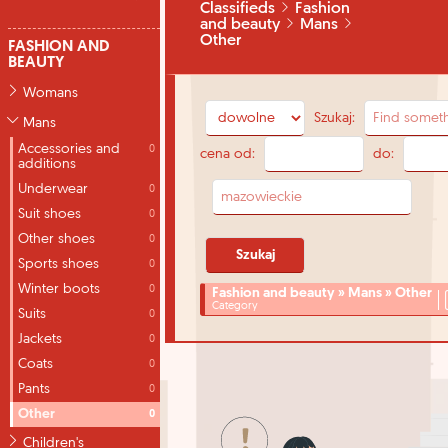
Classifieds
Fashion
and beauty
Mans
Other
FASHION AND
BEAUTY
Womans
Szukaj:
Mans
Accessories and
0
cena od:
do:
additions
Underwear
0
Suit shoes
0
Other shoes
0
Sports shoes
0
Winter boots
0
Fashion and beauty » Mans » Other
Category
Suits
0
Jackets
0
Coats
0
Pants
0
Other
0
Children's