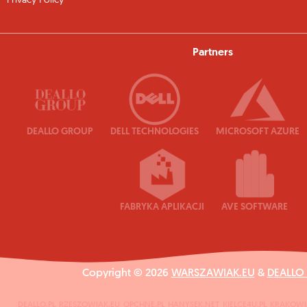
Privacy Policy
Partners
DEALLO GROUP
DELL TECHNOLOGIES
MICROSOFT AZURE
FABRYKA APLIKACJI
AVE SOFTWARE
Copyright © 2026
WARSZAWIAK.EU
&
DEALLO
DEALLO.PL
RZESZOWIAK.EU
OPCHNE.PL
HANYSEK.NET
KIELCE4U.PL
KRAKOWI