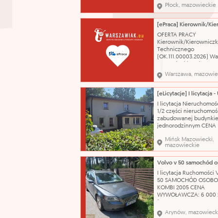
wynagrodzeniu: 1.
Płock, mazowieckie
wynagrodzenie zasadn
zgodne z Regulamine
wynagradzania praco
Urzędu Miasta Płocka
OFERTA PRACY
wprowadzonym Zarzą
Kierownik/Kierowniczk
Nr 80/2024 Prezydenta
Technicznego
Płocka
(OK.111.00003.2026) W
mazowieckie od 7 500 
Informacja o planowa
Warszawa, mazowie
przedziale wynagrodze
o jego składnikach: Zg
postanowieniami
Ponadzakładowego Uk
I licytacja Nieruchomoś
Zbiorowego Pracy dla
1/2 części nieruchomoś
Pracowników Zatrudni
zabudowanej budynki
Jednostkach B
jednorodzinnym CENA
WYWOŁAWCZA: 224 288
Mińsk Mazowiecki,
(SZACUNKOWO: 299 051
mazowieckie
Dojazd do nieruchomoś
zapewnia droga public
wyłożona kostką bruk
odległości około 550 m
I licytacja Ruchomości
przystanek autobusow
50 SAMOCHÓD OSOB
odległości ok. 800 m st
KOMBI 2005 CENA
WYWOŁAWCZA: 6 000 
(SZACUNKOWO: 8 000 
Pojazd w pełni sprawn
Arynów, mazowieck
technicznie – silnik od