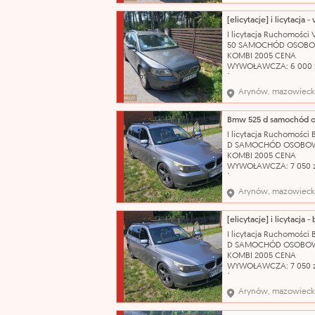
problemu. Do samoch
posiadamy komplet
oryginalnych kluczykó
I licytacja Ruchomości
Wizualny stan auta oc
50 SAMOCHÓD OSOB
jako dobry, zadbany. 
KOMBI 2005 CENA
katalog
WYWOŁAWCZA: 6 000 
(SZACUNKOWO: 8 000 
Pojazd w pełni sprawn
Arynów, mazowieck
technicznie – silnik od
problemu. Do samoch
posiadamy komplet
oryginalnych kluczykó
I licytacja Ruchomości
Wizualny stan auta oc
D SAMOCHÓD OSOBO
jako dobry, zadbany. 
KOMBI 2005 CENA
katalog
WYWOŁAWCZA: 7 050 z
(SZACUNKOWO: 9 400 
Uszkodzony, porysowa
Arynów, mazowieck
przedni zderzak. Pękni
prawa tylna lampa. Us
sprzęgło. Brak koła
zapasowego, klucza do 
I licytacja Ruchomości
podnośnika. Stan techn
D SAMOCHÓD OSOBO
używany OC ważne do:
KOMBI 2005 CENA
WYWOŁAWCZA: 7 050 z
(SZACUNKOWO: 9 400 
Uszkodzony, porysowa
Arynów, mazowieck
przedni zderzak. Pękni
prawa tylna lampa. Us