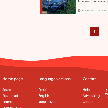
Przedmiot oferowany w
sprzedaży pochodzi z
orzeczenia Sądu o jego
Krypy, mazowieckie
przepadku na rzecz Sk
Państwa. Organ egzeku
nie opowiada za wady 
sprzedawanych ruchom
Przegląd techniczny do
21.10.2026 r..
1
Home page
Language versions
Contact
Search
Polski
Help
T
to
Post an ad
English
Advertising
o
Terms
Український
Career