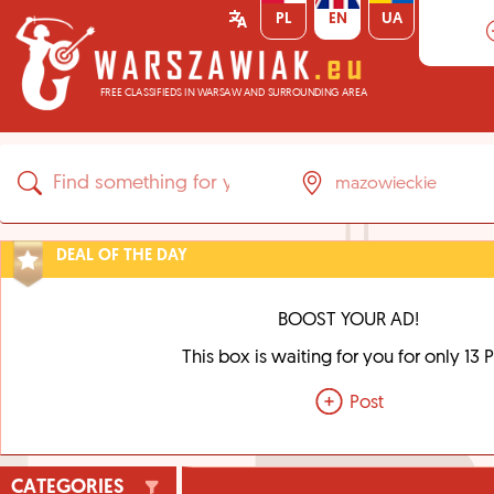
PL
EN
UA
FREE CLASSIFIEDS IN WARSAW AND SURROUNDING AREA
DEAL OF THE DAY
BOOST YOUR AD!
This box is waiting for you for only 13 
Post
CATEGORIES