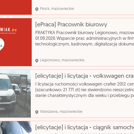
Nr 80/2
Płock, mazowieckie
[ePraca] Pracownik biurowy
PRAKTYKA Pracownik biurowy Legionowo, mazowi
01.09.2026 Wsparcie prac administracyjnych w fir
technologicznym, kadrowym, digitalizacja dokume
biurowych takich jak drukarki, kserokopiarki, skane
Legionowo, mazowieckie
[elicytacje] i licytacja - volkswagen cra
I licytacja ruchomości volkswagen crafter 2012 c
(szacunkowo: 21 771 zł) nie stwierdzono nieszczel
stanie charakterystycznym dla wieku i przebiegu p
stanie dobrym z widocznymi śladami zarysowań, ni
Warszawa, mazowieckie