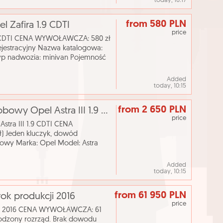
today, 10:17
from 580 PLN
 Zafira 1.9 CDTI
price
 CDTI CENA WYWOŁAWCZA: 580 zł
jestracyjny Nazwa katalogowa:
yp nadwozia: minivan Pojemność
 produkcji: 2006 Skr
Added
today, 10:15
from 2 650 PLN
[eLicytacje] II licytacja - Samochód osobowy Opel Astra III 1.9 CDTI
price
stra III 1.9 CDTI CENA
 Jeden kluczyk, dowód
owy Marka: Opel Model: Astra
10 cm³ Rodzaj paliwa: olej
Added
today, 10:15
from 61 950 PLN
 rok produkcji 2016
price
ukcji 2016 CENA WYWOŁAWCZA: 61
odzony rozrząd. Brak dowodu