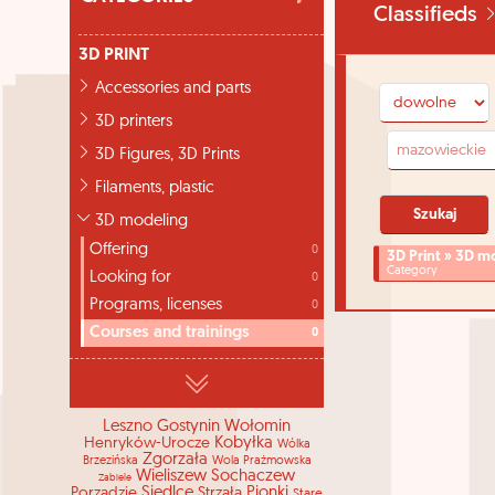
Classifieds
3D PRINT
Accessories and parts
3D printers
3D Figures, 3D Prints
Filaments, plastic
3D modeling
Offering
0
3D Print » 3D m
Category
Looking for
0
Programs, licenses
0
Courses and trainings
0
Leszno
Gostynin
Wołomin
Henryków-Urocze
Kobyłka
Wólka
Zgorzała
Brzezińska
Wola Prażmowska
Wieliszew
Sochaczew
Zabiele
Porządzie
Siedlce
Strzała
Pionki
Stare