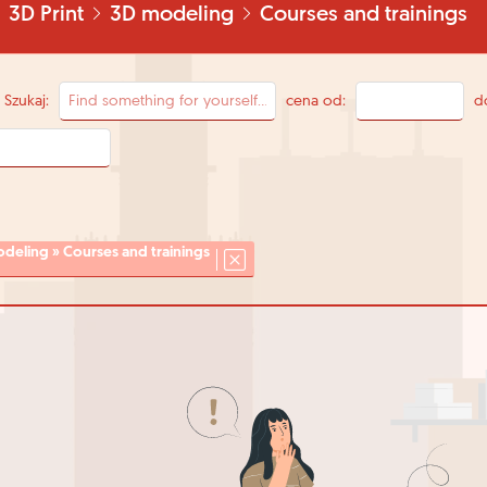
3D Print
3D modeling
Courses and trainings
Szukaj:
cena od:
d
odeling » Courses and trainings