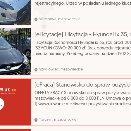
rejestracyjnego. Urząd w posiadaniu jednego klu
Robert Czapski 600 456 612 OC ważne do: 2025-0
Warszawa, mazowieckie
[eLicytacje] I licytacja - Hyundai ix 35,
I licytacja Ruchomości Hyundai ix 35, rok prod.
(SZACUNKOWO: 20 000 zł) Brak dowodu rejestrac
nieuruchamiany. Przebieg podany na dzień 19.12.202
Uszkodzony przód pojazdu, prawe lusterko oraz pr
Szydłowiec, mazowieckie
OFERTA PRACY Stanowisko do spraw pozyskiwania
mazowieckie od 6 000 do 8 000 PLN Umowa o prac
1) wyszukiwanie możliwości pozyskiwania środkó
pomocowych Unii Europejskiej, funduszy krajowy
Tarczyn, mazowieckie