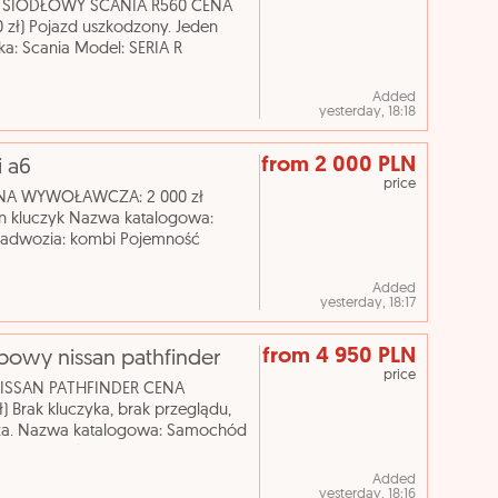
Y SIODŁOWY SCANIA R560 CENA
ł) Pojazd uszkodzony. Jeden
a: Scania Model: SERIA R
 15607 cm³ Rodzaj paliwa: olej nap
Added
yesterday, 18:18
from 2 000 PLN
i a6
price
A WYWOŁAWCZA: 2 000 zł
n kluczyk Nazwa katalogowa:
adwozia: kombi Pojemność
ukcji: 2004 Skrzynia biegów:
Added
yesterday, 18:17
from 4 950 PLN
sobowy nissan pathfinder
price
NISSAN PATHFINDER CENA
rak kluczyka, brak przeglądu,
cza. Nazwa katalogowa: Samochód
dwozia: ciężarowy Pojemność
Added
yesterday, 18:16