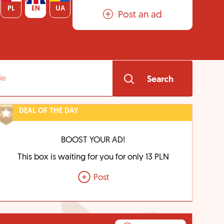
PL
EN
UA
Post an ad
Search
DEAL OF THE DAY
BOOST YOUR AD!
This box is waiting for you for only 13 PLN
Post