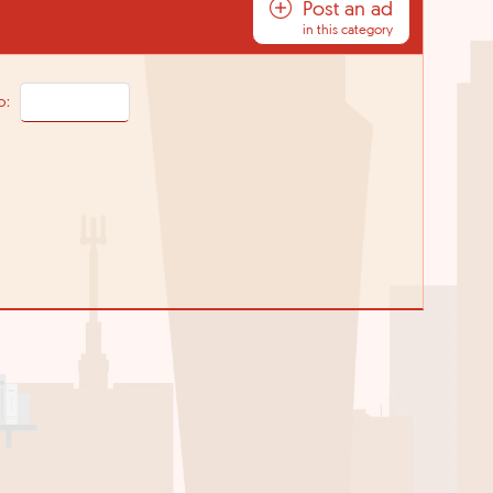
Post an ad
in this category
o: