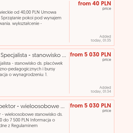
from 40 PLN
price
wieckie od 40,00 PLN Umowa
6 Sprzątanie pokoi pod wynajem
nia. wykształcenie -
ci (sprzątaczka) język obcy - po
Added
today, 01:35
from 5 030 PLN
[ePraca] Osoba na stanowisko: Starszy Specjalista - stanowisko ds. placówek wychowania pozaszkolnego
price
lista - stanowisko ds. placówek
zno-pedagogicznych i bursy
acja o wynagrodzeniu: 1.
em wynagradzania pracowników U
Added
today, 01:34
from 5 030 PLN
[ePraca] Osoba na stanowisko: Podinspektor - wieloosobowe stanowisko ds. remontów i inwestycji
price
 - wieloosobowe stanowisko ds.
0 do 7 500 PLN Informacja o
odne z Regulaminem
cka wprowadzonym Zarządzeniem