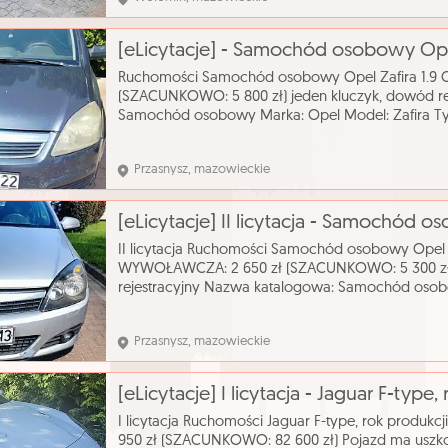
[eLicytacje] - Samochód osobowy Opel
Ruchomości Samochód osobowy Opel Zafira 1.9
(SZACUNKOWO: 5 800 zł) jeden kluczyk, dowód re
Samochód osobowy Marka: Opel Model: Zafira T
silnika: 1910 cm³ Rodzaj paliwa: olej napędowy Rok
Przasnysz, mazowieckie
II licytacja Ruchomości Samochód osobowy Opel A
WYWOŁAWCZA: 2 650 zł (SZACUNKOWO: 5 300 zł)
rejestracyjny Nazwa katalogowa: Samochód osob
Typ nadwozia: hatchback-3-D Pojemność silnika: 19
napędowy R
Przasnysz, mazowieckie
[eLicytacje] I licytacja - Jaguar F-type,
I licytacja Ruchomości Jaguar F-type, rok prod
950 zł (SZACUNKOWO: 82 600 zł) Pojazd ma uszk