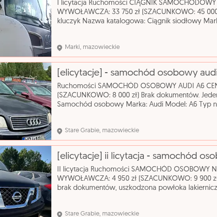
I licytacja Ruchomości CIĄGNIK SAMOCHODOW
WYWOŁAWCZA: 33 750 zł (SZACUNKOWO: 45 000 z
kluczyk Nazwa katalogowa: Ciągnik siodłowy Mark
Zastosowanie: ciągnik siodłowy Pojemność silnika:
Marki, mazowieckie
[elicytacje] - samochód osobowy aud
Ruchomości SAMOCHÓD OSOBOWY AUDI A6 CEN
(SZACUNKOWO: 8 000 zł) Brak dokumentów. Jede
Samochód osobowy Marka: Audi Model: A6 Typ n
silnika: 2393 cm³ Rodzaj paliwa: benzyna Rok prod
automatyczna
Stare Grabie, mazowieckie
[elicytacje] ii licytacja - samochód o
II licytacja Ruchomości SAMOCHÓD OSOBOWY 
WYWOŁAWCZA: 4 950 zł (SZACUNKOWO: 9 900 zł) B
brak dokumentów, uszkodzona powłoka lakierni
osobowy Marka: Nissan Model: Pathfinder Typ na
silnik
Stare Grabie, mazowieckie