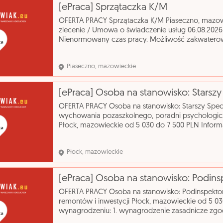
[ePraca] Sprzątaczka K/M
OFERTA PRACY Sprzątaczka K/M Piaseczno, mazo
zlecenie / Umowa o świadczenie usług 06.08.202
Nienormowany czas pracy. Możliwość zakwaterowa
podstawowe zawód - Pracownik utrzymania czystoś
Piaseczno, mazowieckie
OFERTA PRACY Osoba na stanowisko: Starszy Specja
wychowania pozaszkolnego, poradni psychologic
Płock, mazowieckie od 5 030 do 7 500 PLN Inform
wynagrodzenie zasadnicze zgodne z Regulamin
Płock, mazowieckie
OFERTA PRACY Osoba na stanowisko: Podinspektor
remontów i inwestycji Płock, mazowieckie od 5 03
wynagrodzeniu: 1. wynagrodzenie zasadnicze zg
wynagradzania pracowników Urzędu Miasta Pło