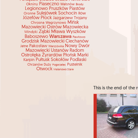
Piaseczno
Okniny
Wałsnów
Brody
Legionowo
Pruszków
Piastów
Sulejówek
Sochocin
Iłów
Oronne
Józefów
Płock
Jazgarzew
Trojany
Mińsk
Chrosna
Węgrzynowo
Mazowiecki
Ostrów Mazowiecka
Ząbki
Mława
Wyszków
Windyki
Warszawa
Baboszewo
Pawłowo
Grodzisk Mazowiecki
Ciechanów
Pakosław
Nowy Dwór
Jatne
Warszówka
Mazowiecki
Ustanów
Radom
Ostrołęka
Żyrardów
Płońsk
Marki
Pułtusk
Sokołów Podlaski
Karpin
Pustelnik
Chrzanów Duży
Pogorzelec
Otwock
Malanowo Stare
This is the end of the r