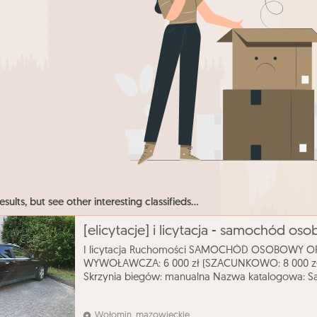
esults, but see other interesting classifieds...
[elicytacje] i licytacja - samochód o
I licytacja Ruchomości SAMOCHÓD OSOBOWY O
WYWOŁAWCZA: 6 000 zł (SZACUNKOWO: 8 000 zł)
Skrzynia biegów: manualna Nazwa katalogowa: 
Model: Vectra Typ nadwozia: kombi Pojemność silni
nap
Wołomin, mazowieckie