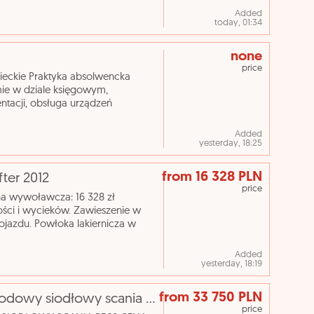
Added
today, 01:34
none
price
eckie Praktyka absolwencka
mie w dziale księgowym,
ntacji, obsługa urządzeń
ry; przyjmowanie i rozsyłanie
Added
yesterday, 18:25
from 16 328 PLN
fter 2012
price
ena wywoławcza: 16 328 zł
ności i wycieków. Zawieszenie w
ojazdu. Powłoka lakiernicza w
ewielkie ślady
Added
yesterday, 18:19
from 33 750 PLN
[elicytacje] i licytacja - ciągnik samochodowy siodłowy scania r560
price