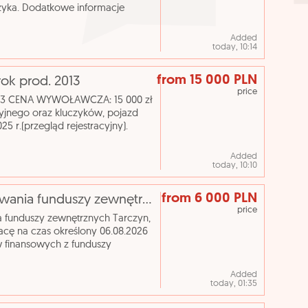
czyka. Dodatkowe informacje
7-02 Nazwa katalog
Added
today, 10:14
from 15 000 PLN
 rok prod. 2013
price
 2013 CENA WYWOŁAWCZA: 15 000 zł
yjnego oraz kluczyków, pojazd
5 r.(przegląd rejestracyjny).
awy tylni bł
Added
today, 10:10
from 6 000 PLN
[ePraca] Stanowisko do spraw pozyskiwania funduszy zewnętrznych
price
 funduszy zewnętrznych Tarczyn,
ę na czas określony 06.08.2026
w finansowych z funduszy
ch oraz innych środków p
Added
today, 01:35