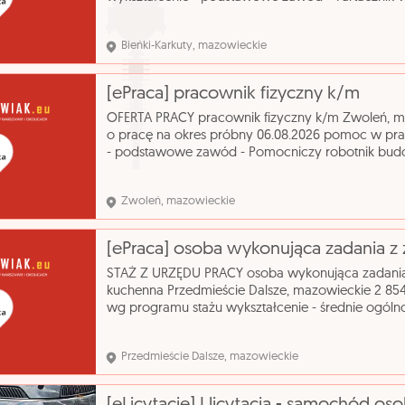
Kontakt bezpośrednio do pracodawcy Powiatowy
Bieńki-Karkuty, mazowieckie
[ePraca] pracownik fizyczny k/m
OFERTA PRACY pracownik fizyczny k/m Zwoleń, 
o pracę na okres próbny 06.08.2026 pomoc w pr
- podstawowe zawód - Pomocniczy robotnik bud
Budowlane Jacek Bielec Kontakt bezpośrednio do
Zwoleń, mazowieckie
STAŻ Z URZĘDU PRACY osoba wykonująca zadani
kuchenna Przedmieście Dalsze, mazowieckie 2 854
wg programu stażu wykształcenie - średnie ogól
kuchenna kontakt przez PUP Kontakt przez Powiat
Przedmieście Dalsze, mazowieckie