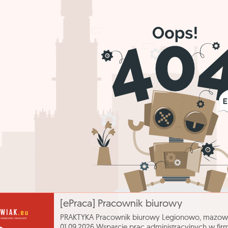
[ePraca] Pracownik biurowy
PRAKTYKA Pracownik biurowy Legionowo, mazowi
01.09.2026 Wsparcie prac administracyjnych w fir