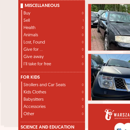
MISCELLANEOUS
Buy
0
Sell
1
Health
0
Animals
0
Lost, Found
0
Give for ...
0
Give away
0
I'll take for free
0
FOR KIDS
Strollers and Car Seats
0
Kids Clothes
0
Babysitters
0
Accessories
0
Other
0
SCIENCE AND EDUCATION