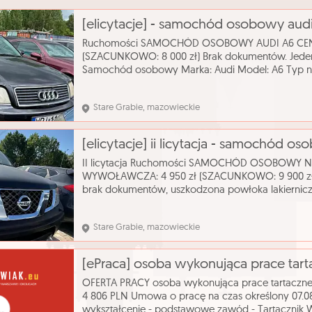
[elicytacje] - samochód osobowy aud
Ruchomości SAMOCHÓD OSOBOWY AUDI A6 CEN
(SZACUNKOWO: 8 000 zł) Brak dokumentów. Jede
Samochód osobowy Marka: Audi Model: A6 Typ n
silnika: 2393 cm³ Rodzaj paliwa: benzyna Rok prod
automatyczna
Stare Grabie, mazowieckie
[elicytacje] ii licytacja - samochód o
II licytacja Ruchomości SAMOCHÓD OSOBOWY 
WYWOŁAWCZA: 4 950 zł (SZACUNKOWO: 9 900 zł) B
brak dokumentów, uszkodzona powłoka lakierni
osobowy Marka: Nissan Model: Pathfinder Typ na
silnik
Stare Grabie, mazowieckie
[ePraca] osoba wykonująca prace tar
OFERTA PRACY osoba wykonująca prace tartaczne 
4 806 PLN Umowa o pracę na czas określony 07.08.
wykształcenie - podstawowe zawód - Tartacznik W