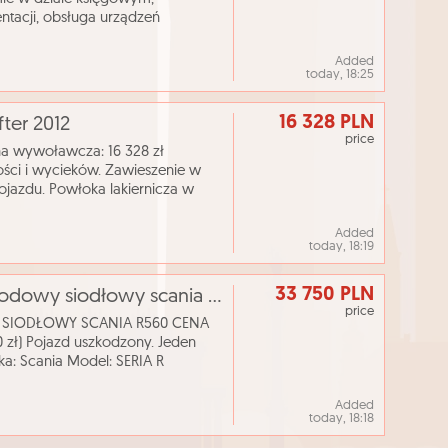
ntacji, obsługa urządzeń
ry; przyjmowanie i rozsyłanie
Added
today, 18:25
16 328 PLN
fter 2012
price
ena wywoławcza: 16 328 zł
ności i wycieków. Zawieszenie w
ojazdu. Powłoka lakiernicza w
ewielkie ślady
Added
today, 18:19
33 750 PLN
[elicytacje] i licytacja - ciągnik samochodowy siodłowy scania r560
price
Y SIODŁOWY SCANIA R560 CENA
ł) Pojazd uszkodzony. Jeden
a: Scania Model: SERIA R
 15607 cm³ Rodzaj paliwa: olej nap
Added
today, 18:18