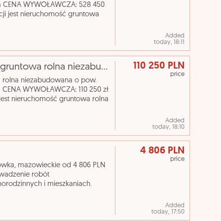
bica CENA WYWOŁAWCZA: 528 450
ji jest nieruchomość gruntowa
wierzchni 3,5800 ha, poło
Added
today, 18:11
110 250 PLN
[eLicytacje] I licytacja - Nieruchomość gruntowa rolna niezabudowana o pow. 2,4700 ha położona w Wie
price
a rolna niezabudowana o pow.
ca CENA WYWOŁAWCZA: 110 250 zł
jest nieruchomość gruntowa rolna
bica, województwo
Added
today, 18:10
4 806 PLN
price
ówka, mazowieckie od 4 806 PLN
wadzenie robót
rodzinnych i mieszkaniach.
ostali robotnicy budowlani robót
Added
today, 17:50