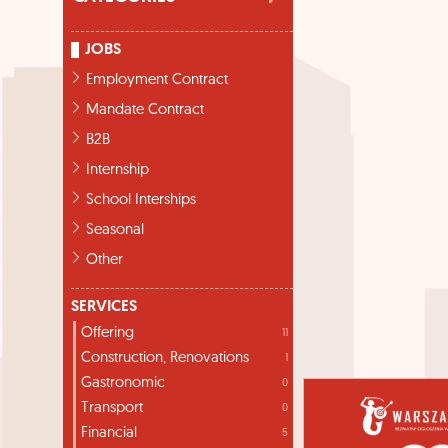
JOBS
Employment Contract
Mandate Contract
B2B
Internship
School Interships
Seasonal
Other
SERVICES
Offering
11
Construction, Renovations
1
Gastronomic
0
Transport
0
Financial
5