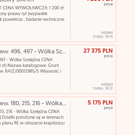
osobowy SMART
price
RT CENA WYWOŁAWCZA: 1 200 zł
ony prawy tył (wypadek
k powietrza , badanie techniczne
brak możliwości odczytania
Added
today, 18:14
27 375 PLN
[eLicytacje] I licytacja - Działki rolne nr ew. 496, 497 - Wólka Szelężna
price
, 497 - Wólka Szelężna CENA
ł) Nazwa katalogowa: Grunt
ów: RA1Z/00012985/5 Własność i
y działki i powierzchn
Added
today, 18:12
5 175 PLN
[eLicytacje] I licytacja - Działki rolne nr ew. 180, 215, 216 - Wólka Szelężna
price
 215, 216 - Wólka Szelężna CENA
ziałki położone są w terenach
planu RE w obszarze krajobrazu
og