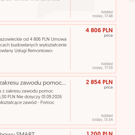
 Urząd Pracy
Added
today, 17:48
4 806 PLN
price
mazowieckie od 4 806 PLN Umowa
acach budowlanych wykształcenie
owlany Usługi Remontowo-
 pracodawcy tel. 732887272
Added
today, 17:39
2 854 PLN
[ePraca] osoba wykonująca zadania z zakresu zawodu pomoc kuchenna
price
a z zakresu zawodu pomoc
,30 PLN Nie dotyczy 01.09.2026
nokształcące zawód - Pomoc
owy Urząd Pracy tel. 48332
Added
today, 13:34
1 200 PLN