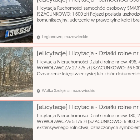
[eLicytacje] I licytacja - samochód 
I licytacja Ruchomości samochód osobowy SMA
(SZACUNKOWO: 1 600 zł) Pojazd posiada uszkodz
komunikacyjny, uderzenie w prawe tylne koło) bra
do 25.08.2026r, brak możliwości odpalenia auta, 
Legionowo, mazowieckie
I licytacja Nieruchomości Działki rolne nr ew. 496
WYWOŁAWCZA: 27 375 zł (SZACUNKOWO: 36 500 z
Oznaczenie księgi wieczystej lub zbiór dokument
inne prawa rzeczowe: własność Numer ewidencyjn
Wólka Szelężna, mazowieckie
I licytacja Nieruchomości Działki rolne nr ew. 180,
WYWOŁAWCZA: 5 175 zł (SZACUNKOWO: 6 900 zł) D
ekstensywnego rolnictwa, oznaczonych symbolem 
chronionego "Dolina Rzeki Zwolenki". Nazwa katal