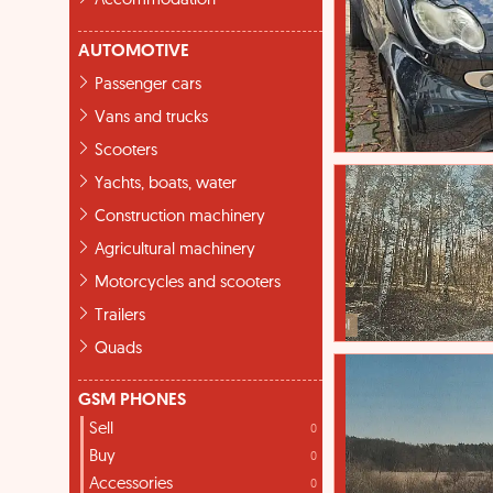
Accommodation
AUTOMOTIVE
Passenger cars
Vans and trucks
Scooters
Yachts, boats, water
Construction machinery
Agricultural machinery
Motorcycles and scooters
Trailers
Quads
GSM PHONES
Sell
0
Buy
0
Accessories
0