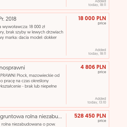
Added
today, 18:11
18 000 PLN
Pr. 2018
price
ena wywoławcza: 18 000 zł
bry, brak szyby w lewych drzwiach
y marka: dacia model: dokker
odzaj paliwa:
Added
today, 18:11
4 806 PLN
łnosprawni
price
PRAWNI Płock, mazowieckie od
 pracę na czas określony
ształcenie - brak lub niepełne
ści (sprzątaczka) Spółd
Added
today, 13:10
528 450 PLN
[eLicytacje] I licytacja - Nieruchomość gruntowa rolna niezabudowana o pow. 3,5800 ha położona w Wie
price
a rolna niezabudowana o pow.