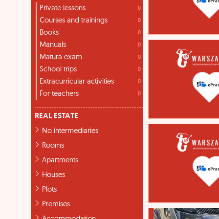
Private lessons
0
Courses and trainings
0
Books
0
Manuals
0
Matura exam
0
School trips
0
Extracurricular activities
0
For teachers
0
REAL ESTATE
No intermediaries
Rooms
Apartments
Houses
Plots
Premises