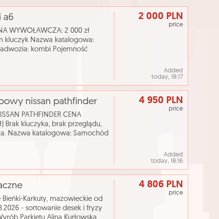
2 000 PLN
i a6
price
A WYWOŁAWCZA: 2 000 zł
n kluczyk Nazwa katalogowa:
adwozia: kombi Pojemność
ukcji: 2004 Skrzynia biegów:
Added
today, 18:17
4 950 PLN
sobowy nissan pathfinder
price
NISSAN PATHFINDER CENA
rak kluczyka, brak przeglądu,
cza. Nazwa katalogowa: Samochód
dwozia: ciężarowy Pojemność
Added
today, 18:16
4 806 PLN
taczne
price
Bieńki-Karkuty, mazowieckie od
2026 - sortowanie desek i fryzy
yrób Parkietu Alina Kurłowska