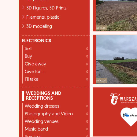
3D Figures, 3D Prints
Filaments, plastic
3D modeling
ELECTRONICS
Sell
0
Buy
0
Give away
0
Give for ...
0
I'll take
0
WEDDINGS AND
RECEPTIONS
Wedding dresses
0
Photography and Video
0
Wedding venues
0
Music band
0