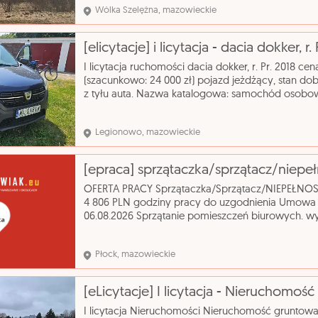
Wólka Szelężna, mazowieckie
[elicytacje] i licytacja - dacia dokker, r. 
I licytacja ruchomości dacia dokker, r. Pr. 2018 c
(szacunkowo: 24 000 zł) pojazd jeżdżący, stan do
z tyłu auta. Nazwa katalogowa: samochód osobow
typ nadwozia: kombi pojemność silnika: 1461 cm³ r
Legionowo, mazowieckie
[epraca] sprzątaczka/sprzątacz/niepe
OFERTA PRACY Sprzątaczka/Sprzątacz/NIEPEŁNOS
4 806 PLN godziny pracy do uzgodnienia Umowa o
06.08.2026 Sprzątanie pomieszczeń biurowych. wyk
podstawowe zawód - Pracownik utrzymania czysto
Płock, mazowieckie
I licytacja Nieruchomości Nieruchomość gruntow