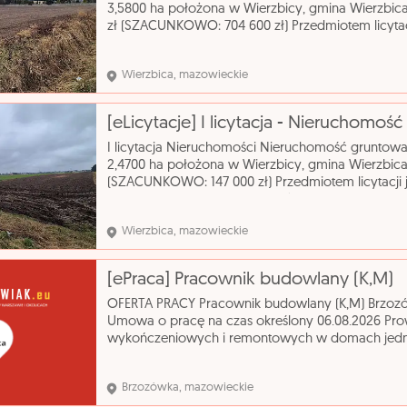
3,5800 ha położona w Wierzbicy, gmina Wierz
zł (SZACUNKOWO: 704 600 zł) Przedmiotem licytac
rolna oznaczona numerem ewidencyjnym 284 o po
Wierzbica, mazowieckie
I licytacja Nieruchomości Nieruchomość gruntow
2,4700 ha położona w Wierzbicy, gmina Wierzbi
(SZACUNKOWO: 147 000 zł) Przedmiotem licytacji 
o powierzchni 2,4700 ha, położona we wsi Wierz
Wierzbica, mazowieckie
[ePraca] Pracownik budowlany (K,M)
OFERTA PRACY Pracownik budowlany (K,M) Brzoz
Umowa o pracę na czas określony 06.08.2026 Pro
wykończeniowych i remontowych w domach jedno
wykształcenie - zasadnicze zawodowe zawód - Poz
wykońc
Brzozówka, mazowieckie