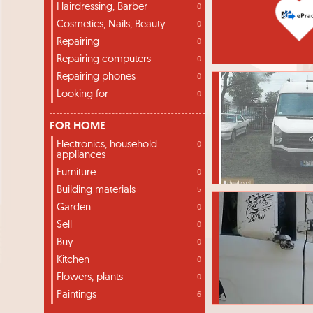
Hairdressing, Barber
0
Cosmetics, Nails, Beauty
0
Repairing
0
Repairing computers
0
Repairing phones
0
Looking for
0
FOR HOME
Electronics, household
0
appliances
Furniture
0
Building materials
5
Garden
0
Sell
0
Buy
0
Kitchen
0
Flowers, plants
0
Paintings
6