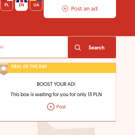
PL
EN
UA
Post an ad
Search
DEAL OF THE DAY
BOOST YOUR AD!
This box is waiting for you for only 13 PLN
Post