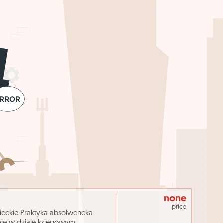
none
price
eckie Praktyka absolwencka
mie w dziale księgowym,