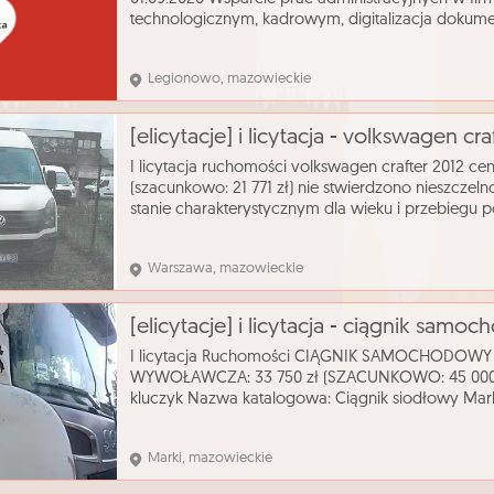
technologicznym, kadrowym, digitalizacja dokume
biurowych takich jak drukarki, kserokopiarki, skane
Legionowo, mazowieckie
[elicytacje] i licytacja - volkswagen cra
I licytacja ruchomości volkswagen crafter 2012 c
(szacunkowo: 21 771 zł) nie stwierdzono nieszczel
stanie charakterystycznym dla wieku i przebiegu p
stanie dobrym z widocznymi śladami zarysowań, ni
Warszawa, mazowieckie
I licytacja Ruchomości CIĄGNIK SAMOCHODOW
WYWOŁAWCZA: 33 750 zł (SZACUNKOWO: 45 000 z
kluczyk Nazwa katalogowa: Ciągnik siodłowy Mark
Zastosowanie: ciągnik siodłowy Pojemność silnika:
Marki, mazowieckie