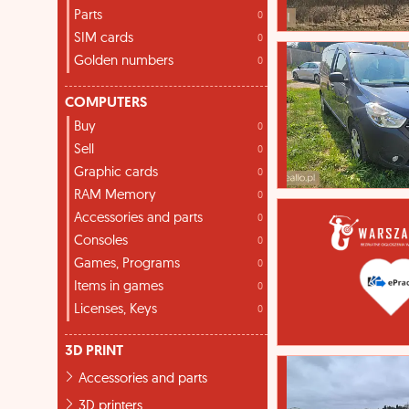
Parts
0
SIM cards
0
Golden numbers
0
COMPUTERS
Buy
0
Sell
0
Graphic cards
0
RAM Memory
0
Accessories and parts
0
Consoles
0
Games, Programs
0
Items in games
0
Licenses, Keys
0
3D PRINT
Accessories and parts
3D printers